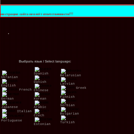
та не несёт ответственности!!!
Выбрать язык / Select language:
Spanish
Belarusian
Ukranian
Danish
Latvian
English
Greek
French
Chinese
Finnish
German
Korean
Serbian
Japanese
Arabic
Italian
Bulgarian
Czech
Portuguese
Turkish
Estonian