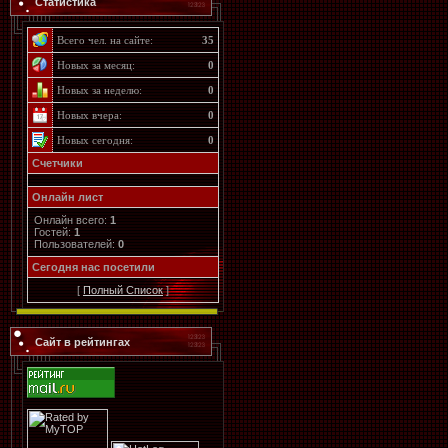
Статистика
Всего чел. на сайте:
35
Новых за месяц:
0
Новых за неделю:
0
Новых вчера:
0
Новых сегодня:
0
Счетчики
Онлайн лист
Онлайн всего:
1
Гостей:
1
Пользователей:
0
Cегодня нас посетили
[
Полный Список
]
Сайт в рейтингах