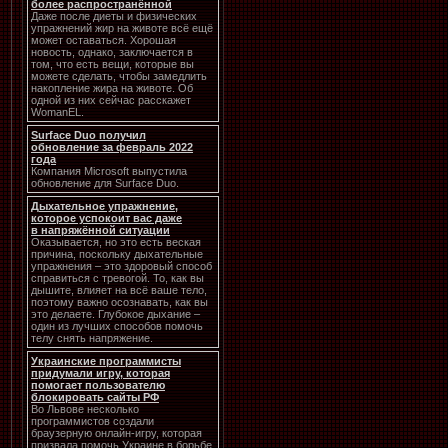
более распространённой
Даже после диеты и физических
упражнений жир на животе всё ещё
может оставаться. Хорошая
новость, однако, заключается в
том, что есть вещи, которые вы
можете сделать, чтобы замедлить
накопление жира на животе. Об
одной из них сейчас расскажет
WomanEL.
Surface Duo получил
обновление за февраль 2022
года
Компания Microsoft выпустила
обновление для Surface Duo.
Дыхательное упражнение,
которое успокоит вас даже
в напряжённой ситуации
Оказывается, но это есть веская
причина, поскольку дыхательные
упражнения – это здоровый способ
справиться с тревогой. То, как вы
дышите, влияет на всё ваше тело,
поэтому важно осознавать, как вы
это делаете. Глубокое дыхание –
один из лучших способов помочь
телу снять напряжение.
Украинские программисты
придумали игру, которая
помогает пользователю
блокировать сайты РФ
Во Львове несколько
программистов создали
браузерную онлайн-игру, которая
призвала помочь Украине в борьбе