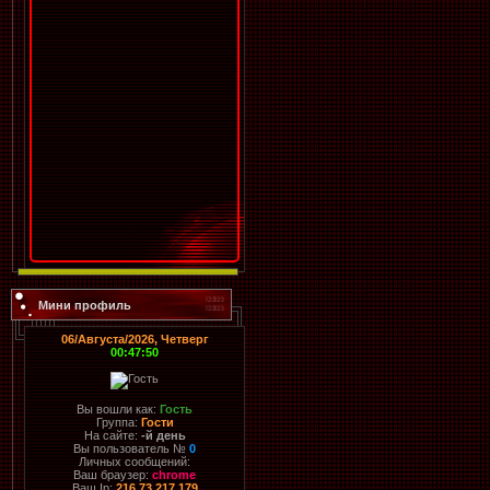
Мини профиль
06/Августа/2026, Четверг
00:47:50
Вы вошли как:
Гость
Группа:
Гости
На сайте:
-й день
Вы пользователь №
0
Личных сообщений:
Ваш браузер:
chrome
Ваш Ip:
216.73.217.179