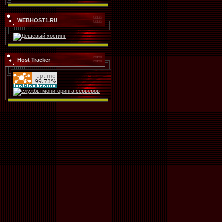
WEBHOST1.RU
Host Tracker