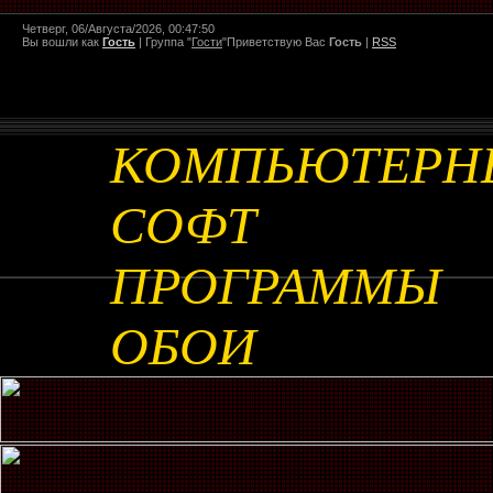
Четверг, 06/Августа/2026, 00:47:50
Вы вошли как
Гость
|
Группа
"
Гости
"
Приветствую Вас
Гость
|
RSS
КОМПЬЮТЕРН
СОФТ
ПРОГРАММЫ
ОБОИ