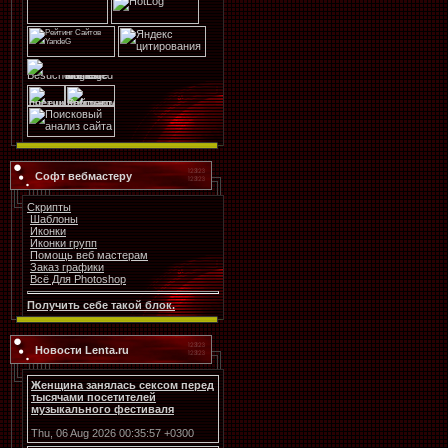
Софт вебмастеру
Скрипты
Шаблоны
Иконки
Иконки групп
Помощь веб мастерам
Заказ графики
Всё Для Photoshop
Получить себе такой блок.
Новости Lenta.ru
Женщина занялась сексом перед
тысячами посетителей
музыкального фестиваля
Thu, 06 Aug 2026 00:35:57 +0300