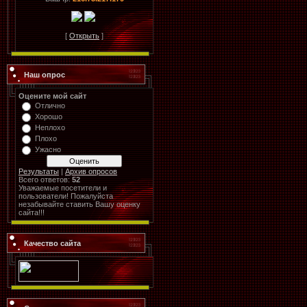
[
Открыть
]
Наш опрос
Оцените мой сайт
Отлично
Хорошо
Неплохо
Плохо
Ужасно
Результаты
|
Архив опросов
Всего ответов:
52
Уважаемые посетители и
пользователи! Пожалуйста
незабывайте ставить Вашу оценку
сайта!!!
Качество сайта