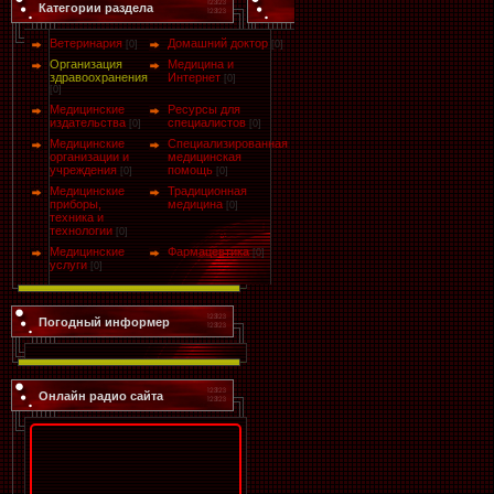
Категории раздела
Ветеринария
Домашний доктор
[0]
[0]
Организация
Медицина и
здравоохранения
Интернет
[0]
[0]
Медицинские
Ресурсы для
издательства
специалистов
[0]
[0]
Медицинские
Специализированная
организации и
медицинская
учреждения
помощь
[0]
[0]
Медицинские
Традиционная
приборы,
медицина
[0]
техника и
технологии
[0]
Медицинские
Фармацевтика
[0]
услуги
[0]
Погодный информер
Онлайн радио сайта