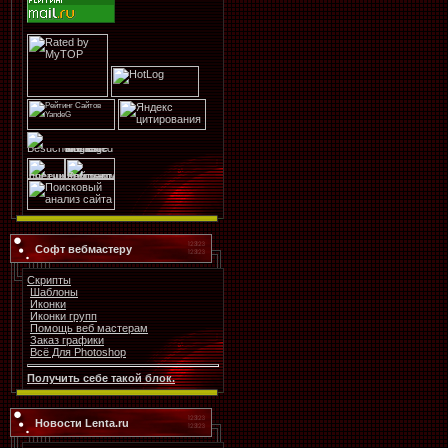
Софт вебмастеру
Скрипты
Шаблоны
Иконки
Иконки групп
Помощь веб мастерам
Заказ графики
Всё Для Photoshop
Получить себе такой блок.
Новости Lenta.ru