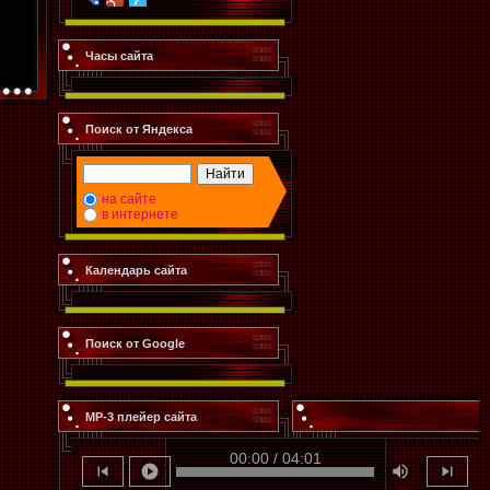
Часы сайта
Поиск от Яндекса
на сайте
в интернете
Календарь сайта
Поиск от Google
MP-3 плейер сайта
00:00 / 04:01
skip_previous
play_circle
volume_up
skip_next