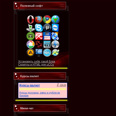
Полезный софт
Установить себе такой Блок
Скрипты и HTML для uCOz
Курсы валют
Курсы валют
Курсы доллара, евро и рубля по
банкам
Мини-чат