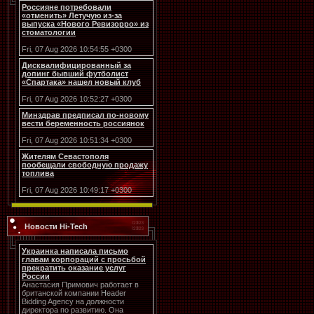
Россияне потребовали
«отменить» Летучую из-за
выпуска «Нового Ревизорро» из
стоматологии
Fri, 07 Aug 2026 10:54:55 +0300
Дисквалифицированный за
допинг бывший футболист
«Спартака» нашел новый клуб
Fri, 07 Aug 2026 10:52:27 +0300
Минздрав предписал по-новому
вести беременность россиянок
Fri, 07 Aug 2026 10:51:34 +0300
Жителям Севастополя
пообещали свободную продажу
топлива
Fri, 07 Aug 2026 10:49:17 +0300
Новости Hi-Tech
Украинка написала письмо
главам корпораций с просьбой
прекратить оказание услуг
России
Анастасия Примович работает в
британской компании Header
Bidding Agency на должности
директора по развитию. Она