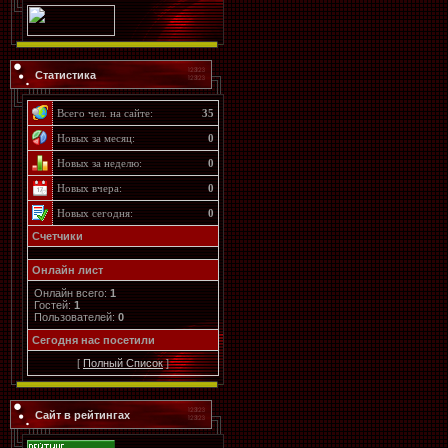
Статистика
Всего чел. на сайте:
35
Новых за месяц:
0
Новых за неделю:
0
Новых вчера:
0
Новых сегодня:
0
Счетчики
Онлайн лист
Онлайн всего:
1
Гостей:
1
Пользователей:
0
Cегодня нас посетили
[
Полный Список
]
Сайт в рейтингах