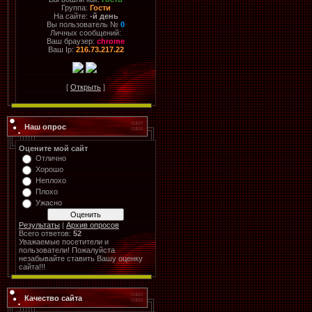
Группа:
Гости
На сайте:
-й день
Вы пользователь №
0
Личных сообщений:
Ваш браузер:
chrome
Ваш Ip:
216.73.217.22
[
Открыть
]
Наш опрос
Оцените мой сайт
Отлично
Хорошо
Неплохо
Плохо
Ужасно
Результаты
|
Архив опросов
Всего ответов:
52
Уважаемые посетители и
пользователи! Пожалуйста
незабывайте ставить Вашу оценку
сайта!!!
Качество сайта