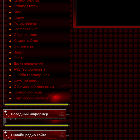
Каталог файлов
Каталог статей
Блог
Форум
Фотоальбомы
Гостевая книга
Обратная связь
Каталог сайтов
Онлайн игры
Видео
Тесты
Доска объявлений
FAQ (вопрос/ответ)
Онлайн телевидение с...
Фотошоп онлайн
Обои для рабочего стола
Каталог программ
Партнёрский магазин ...
Погодный информер
Онлайн радио сайта