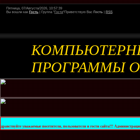
Пятница, 07/Августа/2026, 10:57:39
Вы вошли как
Гость
|
Группа
"
Гости
"
Приветствую Вас
Гость
|
RSS
КОМПЬЮТЕРН
ПРОГРАММЫ 
 уважаемые посетители, пользователи и гости сайта!!! Администрация сайта увед