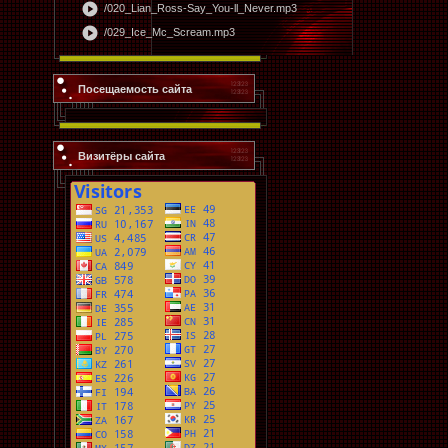
play_circle
/020_Lian_Ross-Say_You-ll_Never.mp3
play_circle
/029_Ice_Mc_Scream.mp3
Посещаемость сайта
Визитёры сайта