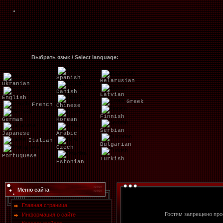
Выбрать язык / Select language:
Spanish
Belarusian
Ukranian
Danish
Latvian
English
Greek
French
Chinese
Finnish
German
Korean
Serbian
Japanese
Arabic
Italian
Bulgarian
Czech
Portuguese
Turkish
Estonian
Меню сайта
Главная страница
Гостям запрещено прос
Информация о сайте