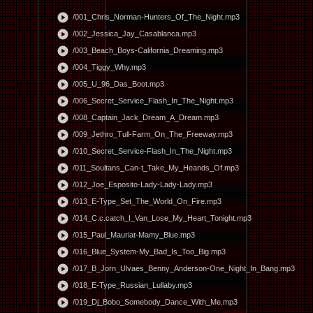
play_circle
/001_Chris_Norman-Hunters_Of_The_Night.mp3
play_circle
/002_Jessica_Jay_Casablanca.mp3
play_circle
/003_Beach_Boys-California_Dreaming.mp3
play_circle
/004_Tiggy_Why.mp3
play_circle
/005_U_96_Das_Boot.mp3
play_circle
/006_Secret_Service_Flash_In_The_Night.mp3
play_circle
/008_Captain_Jack_Dream_A_Dream.mp3
play_circle
/009_Jethro_Tull-Farm_On_The_Freeway.mp3
play_circle
/010_Secret_Service-Flash_In_The_Night.mp3
play_circle
/011_Soultans_Can-t_Take_My_Heands_Of.mp3
play_circle
/012_Joe_Esposito-Lady-Lady-Lady.mp3
play_circle
/013_E-Type_Set_The_World_On_Fire.mp3
play_circle
/014_C.c.catch_I_Van_Lose_My_Heart_Tonight.mp3
play_circle
/015_Paul_Mauriat-Mamy_Blue.mp3
play_circle
/016_Blue_System-My_Bad_Is_Too_Big.mp3
play_circle
/017_B_Jorn_Ulvaes_Benny_Anderson-One_Night_In_Bang.mp3
play_circle
/018_E-Type_Russian_Lullaby.mp3
play_circle
/019_Dj_Bobo_Somebody_Dance_With_Me.mp3