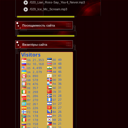
play_circle
/020_Lian_Ross-Say_You-ll_Never.mp3
play_circle
/029_Ice_Mc_Scream.mp3
Посещаемость сайта
Визитёры сайта