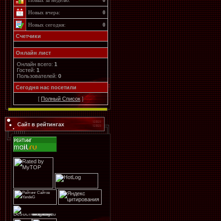
Новых за неделю:
0
Новых вчера:
0
Новых сегодня:
0
Счетчики
Онлайн лист
Онлайн всего:
1
Гостей:
1
Пользователей:
0
Cегодня нас посетили
[
Полный Список
]
Сайт в рейтингах