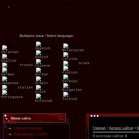
Выбрать язык / Select language:
Spanish
Belarusian
Ukranian
Danish
Latvian
English
Greek
French
Chinese
Finnish
German
Korean
Serbian
Japanese
Arabic
Italian
Bulgarian
Czech
Portuguese
Turkish
Estonian
Меню сайта
Главная страница
Главная
»
Каталог сайтов
»
М
Информация о сайте
В категории сайтов
:
0