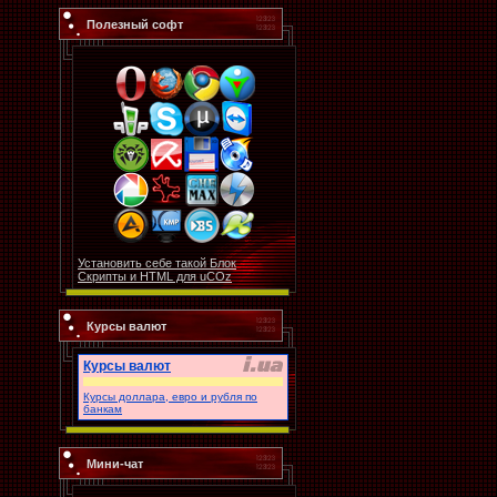
Полезный софт
Установить себе такой Блок
Скрипты и HTML для uCOz
Курсы валют
Курсы валют
Курсы доллара, евро и рубля по
банкам
Мини-чат