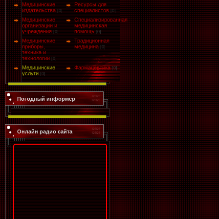
Медицинские
Ресурсы для
издательства
специалистов
[0]
[0]
Медицинские
Специализированная
организации и
медицинская
учреждения
помощь
[0]
[0]
Медицинские
Традиционная
приборы,
медицина
[0]
техника и
технологии
[0]
Медицинские
Фармацевтика
[0]
услуги
[0]
Погодный информер
Онлайн радио сайта