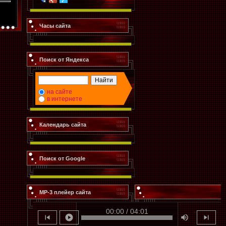
Часы сайта
Поиск от Яндекса
на сайте
в интернете
Календарь сайта
Поиск от Google
MP-3 плейер сайта
00:00 / 04:01
skip_previous
play_circle
volume_up
skip_next