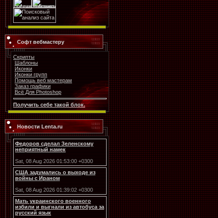
Софт вебмастеру
Скрипты
Шаблоны
Иконки
Иконки групп
Помощь веб мастерам
Заказ графики
Всё Для Photoshop
Получить себе такой блок.
Новости Lenta.ru
Федоров сделал Зеленскому
неприятный намек
Sat, 08 Aug 2026 01:53:00 +0300
США задумались о выходе из
войны с Ираном
Sat, 08 Aug 2026 01:39:02 +0300
Мать украинского военного
избили и выгнали из автобуса за
русский язык