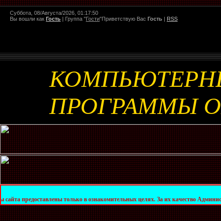
Суббота, 08/Августа/2026, 01:17:50
Вы вошли как
Гость
|
Группа
"
Гости
"
Приветствую Вас
Гость
|
RSS
КОМПЬЮТЕРН
ПРОГРАММЫ 
оставлены только в ознакомительных целях. За их качество Администрация сайта 