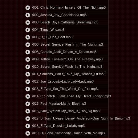
play_circle
/001_Chris_Norman-Hunters_Of_The_Night.mp3
play_circle
/002_Jessica_Jay_Casablanca.mp3
play_circle
/003_Beach_Boys-California_Dreaming.mp3
play_circle
/004_Tiggy_Why.mp3
play_circle
/005_U_96_Das_Boot.mp3
play_circle
/006_Secret_Service_Flash_In_The_Night.mp3
play_circle
/008_Captain_Jack_Dream_A_Dream.mp3
play_circle
/009_Jethro_Tull-Farm_On_The_Freeway.mp3
play_circle
/010_Secret_Service-Flash_In_The_Night.mp3
play_circle
/011_Soultans_Can-t_Take_My_Heands_Of.mp3
play_circle
/012_Joe_Esposito-Lady-Lady-Lady.mp3
play_circle
/013_E-Type_Set_The_World_On_Fire.mp3
play_circle
/014_C.c.catch_I_Van_Lose_My_Heart_Tonight.mp3
play_circle
/015_Paul_Mauriat-Mamy_Blue.mp3
play_circle
/016_Blue_System-My_Bad_Is_Too_Big.mp3
play_circle
/017_B_Jorn_Ulvaes_Benny_Anderson-One_Night_In_Bang.mp3
play_circle
/018_E-Type_Russian_Lullaby.mp3
play_circle
/019_Dj_Bobo_Somebody_Dance_With_Me.mp3