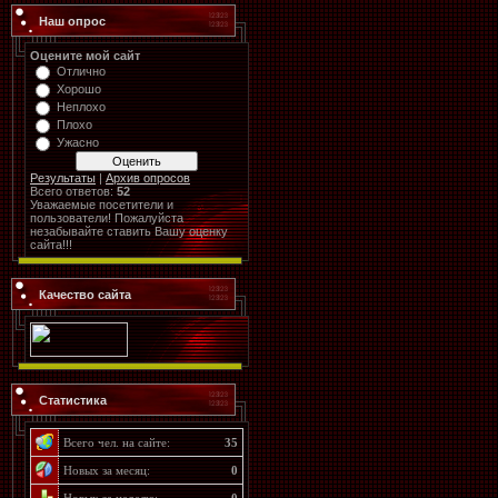
Наш опрос
Оцените мой сайт
Отлично
Хорошо
Неплохо
Плохо
Ужасно
Результаты
|
Архив опросов
Всего ответов:
52
Уважаемые посетители и
пользователи! Пожалуйста
незабывайте ставить Вашу оценку
сайта!!!
Качество сайта
Статистика
Всего чел. на сайте:
35
Новых за месяц:
0