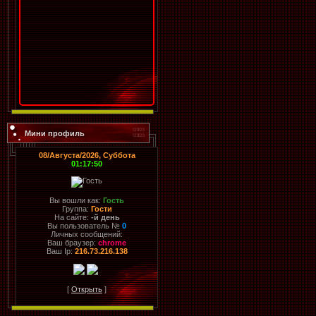
Мини профиль
08/Августа/2026, Суббота
01:17:50
Вы вошли как:
Гость
Группа:
Гости
На сайте:
-й день
Вы пользователь №
0
Личных сообщений:
Ваш браузер:
chrome
Ваш Ip:
216.73.216.138
[
Открыть
]