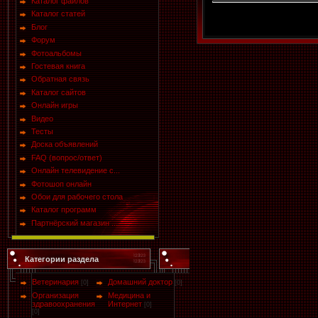
Каталог файлов
Каталог статей
Блог
Форум
Фотоальбомы
Гостевая книга
Обратная связь
Каталог сайтов
Онлайн игры
Видео
Тесты
Доска объявлений
FAQ (вопрос/ответ)
Онлайн телевидение с...
Фотошоп онлайн
Обои для рабочего стола
Каталог программ
Партнёрский магазин ...
Категории раздела
Ветеринария
Домашний доктор
[0]
[0]
Организация
Медицина и
здравоохранения
Интернет
[0]
[0]