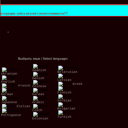
а не несёт ответственности!!!
Выбрать язык / Select language:
Spanish
Belarusian
Ukranian
Danish
Latvian
English
Greek
French
Chinese
Finnish
German
Korean
Serbian
Japanese
Arabic
Italian
Bulgarian
Czech
Portuguese
Turkish
Estonian