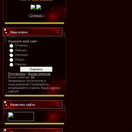
[
Открыть
]
Наш опрос
Оцените мой сайт
Отлично
Хорошо
Неплохо
Плохо
Ужасно
Результаты
|
Архив опросов
Всего ответов:
52
Уважаемые посетители и
пользователи! Пожалуйста
незабывайте ставить Вашу оценку
сайта!!!
Качество сайта