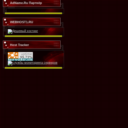
AdName.Ru Партнёр
WEBHOST1.RU
Host Tracker