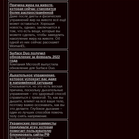
Причина жира на животе,
которая сейчас становится
более распространённой
Даже после диеты и физических
упражнений жир на животе всё ещё
может оставаться. Хорошая
новость, однако, заключается в
том, что есть вещи, которые вы
можете сделать, чтобы замедлить
накопление жира на животе. Об
одной из них сейчас расскажет
WomanEL.
Surface Duo получил
обновление за февраль 2022
года
Компания Microsoft выпустила
обновление для Surface Duo.
Дыхательное упражнение,
которое успокоит вас даже
в напряжённой ситуации
Оказывается, но это есть веская
причина, поскольку дыхательные
упражнения – это здоровый способ
справиться с тревогой. То, как вы
дышите, влияет на всё ваше тело,
поэтому важно осознавать, как вы
это делаете. Глубокое дыхание –
один из лучших способов помочь
телу снять напряжение.
Украинские программисты
придумали игру, которая
помогает пользователю
блокировать сайты РФ
Во Львове несколько