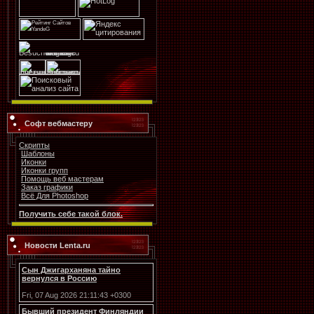
Софт вебмастеру
Скрипты
Шаблоны
Иконки
Иконки групп
Помощь веб мастерам
Заказ графики
Всё Для Photoshop
Получить себе такой блок.
Новости Lenta.ru
Сын Джигарханяна тайно
вернулся в Россию
Fri, 07 Aug 2026 21:11:43 +0300
Бывший президент Финляндии