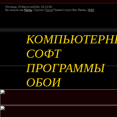
Пятница, 07/Августа/2026, 20:13:56
Вы вошли как
Гость
|
Группа
"
Гости
"
Приветствую Вас
Гость
|
RSS
КОМПЬЮТЕРН
СОФТ
ПРОГРАММЫ
ОБОИ