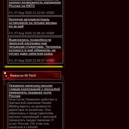
оценил возможность нападения
России на НАТО
Fri, 07 Aug 2026 21:10:03 +0300
Крупную автомагистраль
остановили на четыре месяца
из-за жаб
Fri, 07 Aug 2026 21:06:14 +0300
Выяснились подробности
зверской расправы над
четырьмя студентами. Человека,
которого в ней обвинили, не
пугает даже смертная казнь
Fri, 07 Aug 2026 21:04:37 +0300
Новости Hi-Tech
Украинка написала письмо
главам корпораций с просьбой
прекратить оказание услуг
России
Анастасия Примович работает в
британской компании Header
Bidding Agency на должности
директора по развитию. Она
обратилась к представителям
крупных корпораций с просьбой
прекратить предоставление IT-
услуг России. Об этом она
написала в Linkedin.