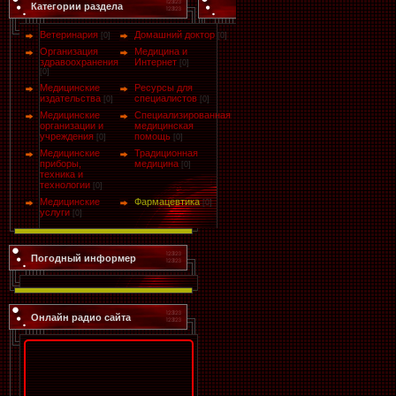
Категории раздела
Ветеринария
Домашний доктор
[0]
[0]
Организация
Медицина и
здравоохранения
Интернет
[0]
[0]
Медицинские
Ресурсы для
издательства
специалистов
[0]
[0]
Медицинские
Специализированная
организации и
медицинская
учреждения
помощь
[0]
[0]
Медицинские
Традиционная
приборы,
медицина
[0]
техника и
технологии
[0]
Медицинские
Фармацевтика
[0]
услуги
[0]
Погодный информер
Онлайн радио сайта