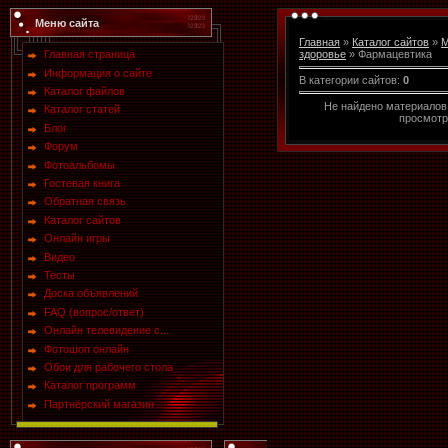
Меню сайта
Главная
»
Каталог сайтов
»
М
Главная страница
здоровье
» Фармацевтика
Информация о сайте
В категории сайтов
:
0
Каталог файлов
Не найдено материалов
Каталог статей
просмотр
Блог
Форум
Фотоальбомы
Гостевая книга
Обратная связь
Каталог сайтов
Онлайн игры
Видео
Тесты
Доска объявлений
FAQ (вопрос/ответ)
Онлайн телевидение с...
Фотошоп онлайн
Обои для рабочего стола
Каталог программ
Партнёрский магазин ...