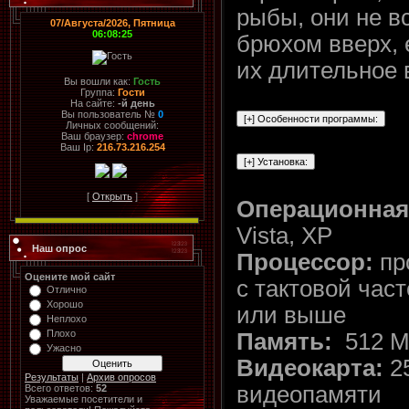
рыбы, они не в
07/Августа/2026, Пятница
06:08:25
брюхом вверх, 
их длительное 
Вы вошли как:
Гость
Группа:
Гости
На сайте:
-й день
Вы пользователь №
0
Личных сообщений:
Ваш браузер:
chrome
Ваш Ip:
216.73.216.254
[
Открыть
]
Операционная
Vista, XР
Наш опрос
Процессор:
пр
Оцените мой сайт
с тактовой част
Отлично
Хорошо
или выше
Неплохо
Плохо
Память:
512 M
Ужасно
Видеокарта:
25
Результаты
|
Архив опросов
видеопамяти
Всего ответов:
52
Уважаемые посетители и