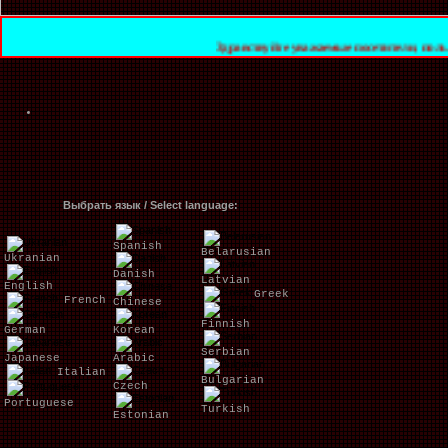
Здравствуйте уважаемые посетители, пользователи и го
Выбрать язык / Select language:
Spanish
Belarusian
Ukranian
Danish
Latvian
English
Greek
French
Chinese
Finnish
German
Korean
Serbian
Japanese
Arabic
Italian
Bulgarian
Czech
Portuguese
Turkish
Estonian