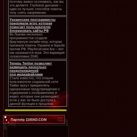
поэтому важно осознавать, как вы
это делаете. Глубокое дыхание –
один из лучших способов помочь
телу снять напряжение.
Украинские программисты
придумали игру, которая
помогает пользователю
блокировать сайты РФ
Во Львове несколько
программистов создали
браузерную онлайн-игру, которая
призвала помочь Украине в борьбе
против РФ. Playforukraine.live – вот
как называется игра. Это вариация
головоломки 2048.
Теперь Twitter позволяет
размещать несколько
предупреждений
под медиафайлами
Стало известно, что отныне
пользователи социальной сети
Twitter могут прикреплять
одноразовые предупреждения о
содержании к изображениям и
видео, которые они размещают,
если у вас не было доступа к
данной функции в прошлом.
Партнёр 1100AD.COM