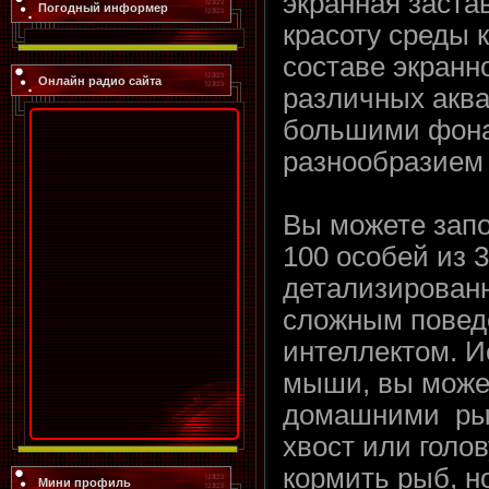
экранная застав
Погодный информер
красоту среды 
составе экранн
Онлайн радио сайта
различных аква
большими фон
разнообразием 
Вы можете зап
100 особей из 
детализирован
сложным повед
интеллектом. И
мыши, вы может
домашними рыб
хвост или голо
кормить рыб, н
Мини профиль