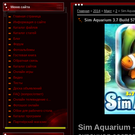
Меню сайта
Главная
»
2014
»
Март
»
2
» Sim Aquar
Главная страница
Sim Aquarium 3.7 Build 5
Информация о сайте
Каталог файлов
Каталог статей
Блог
Форум
Фотоальбомы
Гостевая книга
Обратная связь
Каталог сайтов
Онлайн игры
Видео
Тесты
Доска объявлений
FAQ (вопрос/ответ)
Онлайн телевидение с...
Фотошоп онлайн
Обои для рабочего стола
Каталог программ
Партнёрский магазин ...
Sim Aquarium
-