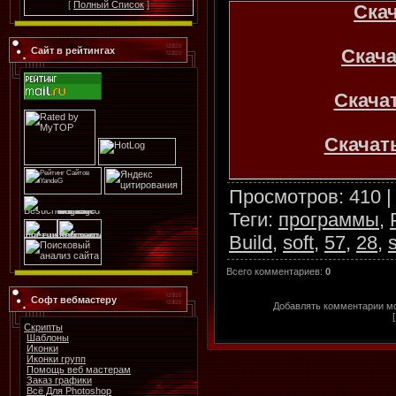
[
Полный Список
]
Скач
Сайт в рейтингах
Скачат
Скачат
Скачать
Скачать
Просмотров
: 410 
Теги
:
программы
,
Build
,
soft
,
57
,
28
,
href="http://www.
Всего комментариев
:
0
Us4P3UgBB">S
57.rar</a>]
Ска
Софт вебмастеру
Добавлять комментарии мо
Скрипты
Шаблоны
Скачат
Иконки
Иконки групп
Помощь веб мастерам
Заказ графики
Всё Для Photoshop