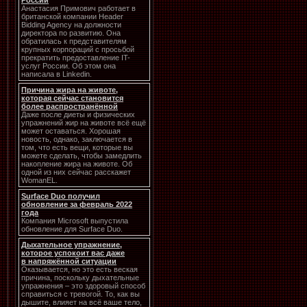
России
Анастасия Примович работает в
британской компании Header
Bidding Agency на должности
директора по развитию. Она
обратилась к представителям
крупных корпораций с просьбой
прекратить предоставление IT-
услуг России. Об этом она
написала в Linkedin.
Причина жира на животе,
которая сейчас становится
более распространённой
Даже после диеты и физических
упражнений жир на животе всё ещё
может оставаться. Хорошая
новость, однако, заключается в
том, что есть вещи, которые вы
можете сделать, чтобы замедлить
накопление жира на животе. Об
одной из них сейчас расскажет
WomanEL.
Surface Duo получил
обновление за февраль 2022
года
Компания Microsoft выпустила
обновление для Surface Duo.
Дыхательное упражнение,
которое успокоит вас даже
в напряжённой ситуации
Оказывается, но это есть веская
причина, поскольку дыхательные
упражнения – это здоровый способ
справиться с тревогой. То, как вы
дышите, влияет на всё ваше тело,