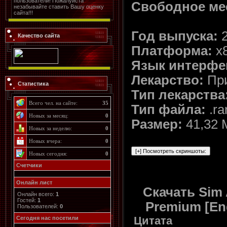
пользователи! Пожалуйста
Свободное ме
незабывайте ставить Вашу оценку
сайта!!!
Год выпуска:
2
Качество сайта
Платформа:
х8
Язык интерфе
Лекарство:
При
Статистика
Тип лекарства
Всего чел. на сайте:
35
Тип файла:
.ra
Новых за месяц:
0
Размер:
41,32 
Новых за неделю:
0
Новых вчера:
0
Новых сегодня:
0
Счетчики
Онлайн лист
Скачать Sim 
Онлайн всего:
1
Гостей:
1
Premium [En
Пользователей:
0
Цитата
Cегодня нас посетили