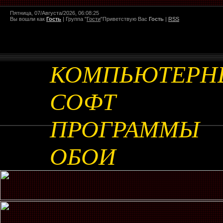
Пятница, 07/Августа/2026, 06:08:25
Вы вошли как
Гость
|
Группа
"
Гости
"
Приветствую Вас
Гость
|
RSS
КОМПЬЮТЕРН
СОФТ
ПРОГРАММЫ
ОБОИ