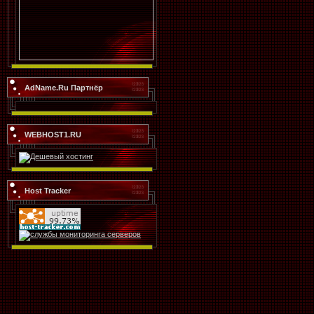
AdName.Ru Партнёр
WEBHOST1.RU
Host Tracker