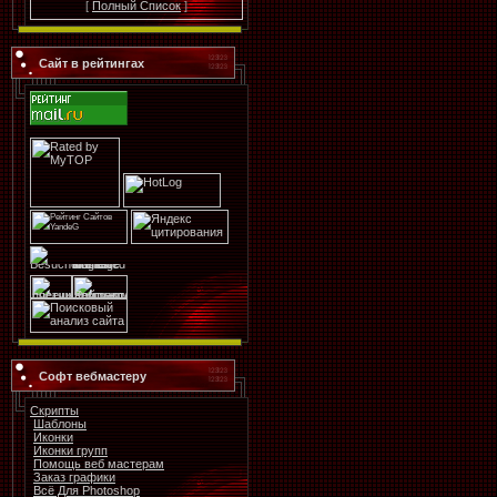
[
Полный Список
]
Сайт в рейтингах
Софт вебмастеру
Скрипты
Шаблоны
Иконки
Иконки групп
Помощь веб мастерам
Заказ графики
Всё Для Photoshop