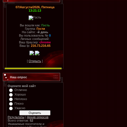
07/Августа/2026, Пятница
13:21:13
Вы вошли как:
Гость
Группа:
Гости
На сайте:
-й день
Вы пользователь №
0
Личных сообщений:
Ваш браузер:
chrome
Ваш Ip:
216.73.216.65
[
Открыть
]
Наш опрос
Оцените мой сайт
Отлично
Хорошо
Неплохо
Плохо
Ужасно
Результаты
|
Архив опросов
Всего ответов:
52
Уважаемые посетители и