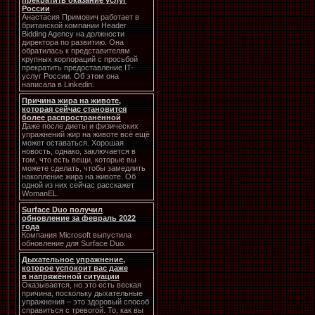
прекратить оказание услуг
России
Анастасия Примович работает в
британской компании Header
Bidding Agency на должности
директора по развитию. Она
обратилась к представителям
крупных корпораций с просьбой
прекратить предоставление IT-
услуг России. Об этом она
написала в Linkedin.
Причина жира на животе,
которая сейчас становится
более распространённой
Даже после диеты и физических
упражнений жир на животе всё ещё
может оставаться. Хорошая
новость, однако, заключается в
том, что есть вещи, которые вы
можете сделать, чтобы замедлить
накопление жира на животе. Об
одной из них сейчас расскажет
WomanEL.
Surface Duo получил
обновление за февраль 2022
года
Компания Microsoft выпустила
обновление для Surface Duo.
Дыхательное упражнение,
которое успокоит вас даже
в напряжённой ситуации
Оказывается, но это есть веская
причина, поскольку дыхательные
упражнения – это здоровый способ
справиться с тревогой. То, как вы