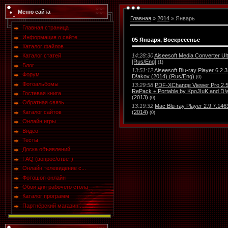
Меню сайта
Главная
»
2014
»
Январь
Главная страница
Информация о сайте
05 Января, Воскресенье
Каталог файлов
14:28:30
Aiseesoft Media Converter Ult
Каталог статей
[Rus/Eng]
(1)
Блог
13:51:12
Aiseesoft Blu-ray Player 6.2.
Форум
D!akov (2014) (Rus/Eng)
(0)
Фотоальбомы
13:29:58
PDF-XChange Viewer Pro 2.5 
RePack + Portable by KpoJIuK and D!
Гостевая книга
(2013)
(0)
Обратная связь
13:19:32
Mac Blu-ray Player 2.9.7.1463
Каталог сайтов
(2014)
(0)
Онлайн игры
Видео
Тесты
Доска объявлений
FAQ (вопрос/ответ)
Онлайн телевидение с...
Фотошоп онлайн
Обои для рабочего стола
Каталог программ
Партнёрский магазин ...