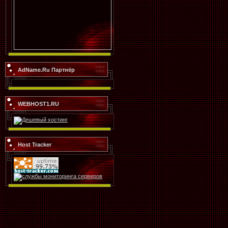
AdName.Ru Партнёр
WEBHOST1.RU
Host Tracker