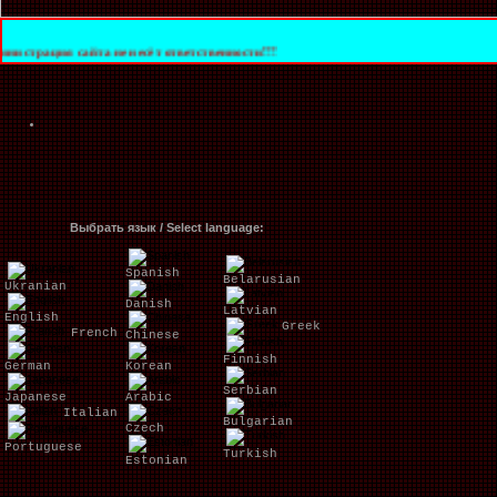
йта не несёт ответственности!!!
Выбрать язык / Select language:
Spanish
Belarusian
Ukranian
Danish
Latvian
English
Greek
French
Chinese
Finnish
German
Korean
Serbian
Japanese
Arabic
Italian
Bulgarian
Czech
Portuguese
Turkish
Estonian