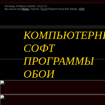
Пятница, 07/Августа/2026, 13:21:13
Вы вошли как
Гость
|
Группа
"
Гости
"
Приветствую Вас
Гость
|
RSS
КОМПЬЮТЕРН
СОФТ
ПРОГРАММЫ
ОБОИ