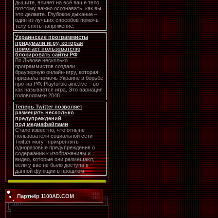
дышите, влияет на всё ваше тело,
поэтому важно осознавать, как вы
это делаете. Глубокое дыхание –
один из лучших способов помочь
телу снять напряжение.
Украинские программисты
придумали игру, которая
помогает пользователю
блокировать сайты РФ
Во Львове несколько
программистов создали
браузерную онлайн-игру, которая
призвала помочь Украине в борьбе
против РФ. Playforukraine.live – вот
как называется игра. Это вариация
головоломки 2048.
Теперь Twitter позволяет
размещать несколько
предупреждений
под медиафайлами
Стало известно, что отныне
пользователи социальной сети
Twitter могут прикреплять
одноразовые предупреждения о
содержании к изображениям и
видео, которые они размещают,
если у вас не было доступа к
данной функции в прошлом.
Партнёр 1100AD.COM