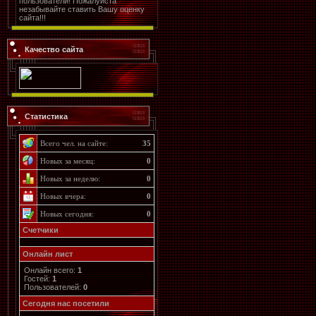
пользователи! Пожалуйста
незабывайте ставить Вашу оценку
сайта!!!
Качество сайта
Статистика
Всего чел. на сайте:
35
Новых за месяц:
0
Новых за неделю:
0
Новых вчера:
0
Новых сегодня:
0
Счетчики
Онлайн лист
Онлайн всего:
1
Гостей:
1
Пользователей:
0
Cегодня нас посетили