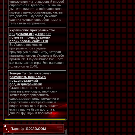
упражнения – это здоровый способ
справиться с тревогой. То, как вы
дышите, влияет на всё ваше тело,
поэтому важно осознавать, как вы
это делаете. Глубокое дыхание –
один из лучших способов помочь
телу снять напряжение.
Украинские программисты
придумали игру, которая
помогает пользователю
блокировать сайты РФ
Во Львове несколько
программистов создали
браузерную онлайн-игру, которая
призвала помочь Украине в борьбе
против РФ. Playforukraine.live – вот
как называется игра. Это вариация
головоломки 2048.
Теперь Twitter позволяет
размещать несколько
предупреждений
под медиафайлами
Стало известно, что отныне
пользователи социальной сети
Twitter могут прикреплять
одноразовые предупреждения о
содержании к изображениям и
видео, которые они размещают,
если у вас не было доступа к
данной функции в прошлом.
Партнёр 1100AD.COM