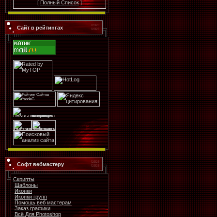
[
Полный Список
]
Сайт в рейтингах
Софт вебмастеру
Скрипты
Шаблоны
Иконки
Иконки групп
Помощь веб мастерам
Заказ графики
Всё Для Photoshop