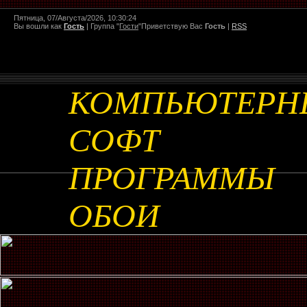
Пятница, 07/Августа/2026, 10:30:24
Вы вошли как
Гость
|
Группа
"
Гости
"
Приветствую Вас
Гость
|
RSS
КОМПЬЮТЕРН
СОФТ
ПРОГРАММЫ
ОБОИ