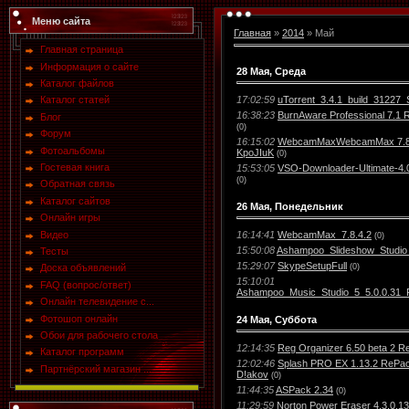
Меню сайта
Главная
»
2014
»
Май
Главная страница
Информация о сайте
28 Мая, Среда
Каталог файлов
17:02:59
uTorrent_3.4.1_build_31227
Каталог статей
16:38:23
BurnAware Professional 7.1 
Блог
(0)
Форум
16:15:02
WebcamMaxWebcamMax 7.8.
Фотоальбомы
KpoJIuK
(0)
Гостевая книга
15:53:05
VSO-Downloader-Ultimate-4.0
(0)
Обратная связь
Каталог сайтов
26 Мая, Понедельник
Онлайн игры
Видео
16:14:41
WebcamMax_7.8.4.2
(0)
15:50:08
Ashampoo_Slideshow_Studio
Тесты
15:29:07
SkypeSetupFull
(0)
Доска объявлений
15:10:01
FAQ (вопрос/ответ)
Ashampoo_Music_Studio_5_5.0.0.31_F
Онлайн телевидение с...
Фотошоп онлайн
24 Мая, Суббота
Обои для рабочего стола
12:14:35
Reg Organizer 6.50 beta 2 
Каталог программ
12:02:46
Splash PRO EX 1.13.2 RePac
Партнёрский магазин ...
D!akov
(0)
11:44:35
ASPack 2.34
(0)
11:29:59
Norton Power Eraser 4.3.0.13