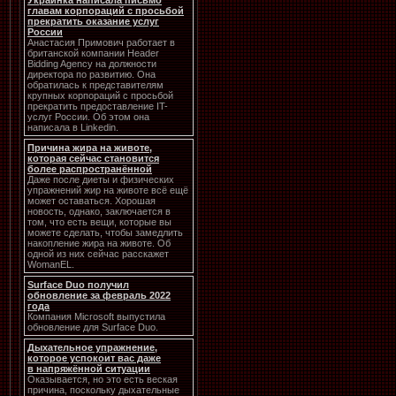
Украинка написала письмо
главам корпораций с просьбой
прекратить оказание услуг
России
Анастасия Примович работает в
британской компании Header
Bidding Agency на должности
директора по развитию. Она
обратилась к представителям
крупных корпораций с просьбой
прекратить предоставление IT-
услуг России. Об этом она
написала в Linkedin.
Причина жира на животе,
которая сейчас становится
более распространённой
Даже после диеты и физических
упражнений жир на животе всё ещё
может оставаться. Хорошая
новость, однако, заключается в
том, что есть вещи, которые вы
можете сделать, чтобы замедлить
накопление жира на животе. Об
одной из них сейчас расскажет
WomanEL.
Surface Duo получил
обновление за февраль 2022
года
Компания Microsoft выпустила
обновление для Surface Duo.
Дыхательное упражнение,
которое успокоит вас даже
в напряжённой ситуации
Оказывается, но это есть веская
причина, поскольку дыхательные