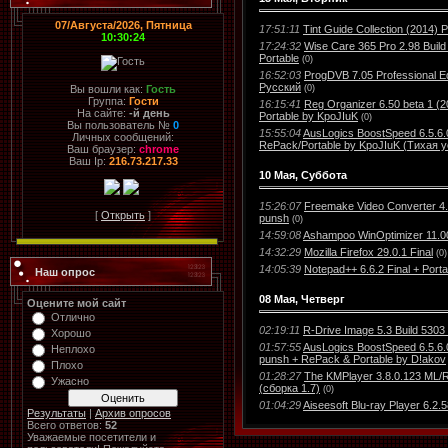
07/Августа/2026, Пятница
17:51:11
Tint Guide Collection (2014) P
10:30:24
17:24:32
Wise Care 365 Pro 2.98 Build 
Portable
(0)
16:52:03
ProgDVB 7.05 Professional Edi
Русский
(0)
Вы вошли как:
Гость
Группа:
Гости
16:15:41
Reg Organizer 6.50 beta 1 (
На сайте:
-й день
Portable by KpoJIuK
(0)
Вы пользователь №
0
15:55:04
AusLogics BoostSpeed 6.5.6
Личных сообщений:
RePack/Portable by KpoJIuK (Тихая 
Ваш браузер:
chrome
Ваш Ip:
216.73.217.33
10 Мая, Суббота
15:26:07
Freemake Video Converter 4.1
[
Открыть
]
punsh
(0)
14:59:08
Ashampoo WinOptimizer 11.00
14:32:29
Mozilla Firefox 29.0.1 Final
(0)
14:05:39
Notepad++ 6.6.2 Final + Porta
Наш опрос
08 Мая, Четверг
Оцените мой сайт
Отлично
02:19:11
R-Drive Image 5.3 Build 5303 
Хорошо
01:57:55
AusLogics BoostSpeed 6.5.6.0
Неплохо
punsh + RePack & Portable by D!akov
Плохо
01:28:27
The KMPlayer 3.8.0.123 ML/
Ужасно
(сборка 1.7)
(0)
01:04:29
Aiseesoft Blu-ray Player 6.2.
Результаты
|
Архив опросов
Всего ответов:
52
Уважаемые посетители и