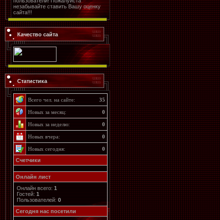
пользователи! Пожалуйста
незабывайте ставить Вашу оценку
сайта!!!
Качество сайта
Статистика
Всего чел. на сайте:
35
Новых за месяц:
0
Новых за неделю:
0
Новых вчера:
0
Новых сегодня:
0
Счетчики
Онлайн лист
Онлайн всего:
1
Гостей:
1
Пользователей:
0
Cегодня нас посетили