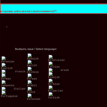
а не несёт ответственности!!!
Выбрать язык / Select language:
Spanish
Belarusian
Ukranian
Danish
Latvian
English
Greek
French
Chinese
Finnish
German
Korean
Serbian
Japanese
Arabic
Italian
Bulgarian
Czech
Portuguese
Turkish
Estonian