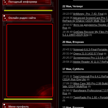
Погодный информер
22 Мая, Четверг
19:22:07
ArtMoney_Pro_7.43_Final
(0)
19:04:35
Advanced SystemCare Pro 7.3
Онлайн радио сайта
RePack by D!akov (2014) Multi, Rus
(0
18:50:57
Фото на документы Профи 7.
Rus
(0)
18:36:49
GetData Recover My Files Pr
5.2.1.1964 (2014) Eng
(0)
20 Мая, Вторник
20:43:12
Notepad-6.6.3-Final-Portable
20:31:04
Opera 21.0.1432.57 Final
(0)
20:20:27
Screenpresso Pro 1.5.0.6 + P
19:59:15
Adobe Reader XI 11.0.7 ReP
17 Мая, Суббота
17:21:11
Total Uninstall Pro 6.4.1 ReP
(2014) Rus,Eng,Ukr
(0)
17:09:15
Wise Care 365 Pro 2.99 Build
Valx (2014) Multi/Rus
(0)
16:56:02
BurnAware Professional 7.0 Fi
Rus
(0)
16:44:03
TapinRadio Pro 1.60 + Portabl
(0)
Мини профиль
13 Мая, Вторник