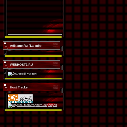
AdName.Ru Партнёр
WEBHOST1.RU
Host Tracker