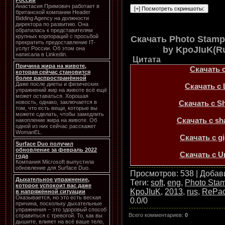
России
Анастасия Примович работает в
британской компании Header
Bidding Agency на должности
директора по развитию. Она
обратилась к представителям
крупных корпораций с просьбой
Скачать Photo Stamp
прекратить предоставление IT-
by KpoJIuK(Ru
услуг России. Об этом она
написала в Linkedin.
Цитата
Причина жира на животе,
Скачать с 
которая сейчас становится
более распространённой
Даже после диеты и физических
Скачать с L
упражнений жир на животе всё ещё
может оставаться. Хорошая
Скачать с Sh
новость, однако, заключается в
том, что есть вещи, которые вы
можете сделать, чтобы замедлить
Скачать с s
накопление жира на животе. Об
одной из них сейчас расскажет
WomanEL.
Скачать с g
Surface Duo получил
обновление за февраль 2022
Скачать с U
года
Компания Microsoft выпустила
обновление для Surface Duo.
Скачать с T
Просмотров
: 538 |
Добав
Дыхательное упражнение,
Теги
:
soft
,
eng
,
Photo Sta
которое успокоит вас даже
KpoJIuK
,
2013
,
rus
,
RePa
в напряжённой ситуации
Оказывается, но это есть веская
0.0
/
0
причина, поскольку дыхательные
упражнения – это здоровый способ
Всего комментариев
:
0
справиться с тревогой. То, как вы
дышите, влияет на всё ваше тело,