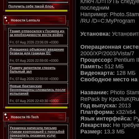
Ключ /D=ПУТЬ следуе
Получить себе такой блок.
последним
Например: Photo.Stam
/RU /D=C:MyProgram
Новости Lenta.ru
Трамп отпросился у Госдепа из-
Установка:
Установит
за необходимости вести войну
Fri, 07 Aug 2026 23:06:09 +0300
Операционная систе
Лукашенко объяснил введение
2000/XP/2003/Vista/7
безвиза для граждан ЕС
Процессор:
Pentium II
Fri, 07 Aug 2026 22:59:00 +0300
Память:
512 МБ
Трампу запретили строить
бальный зал
Видеокарта:
128 МБ
Свободное место на
Fri, 07 Aug 2026 22:59:00 +0300
Новые британские
бронемашины сломались после
Название:
Photo Stam
испытаний
RePack by KpoJIuK(Ru
Fri, 07 Aug 2026 22:43:30 +0300
Год выпуска:
2013
Платформа:
x32/x64
Новости Hi-Tech
Язык интерфейса:
Ру
Лекарство:
Не требуе
Украинка написала письмо
Размер:
13,3 МБ
главам корпораций с просьбой
прекратить оказание услуг