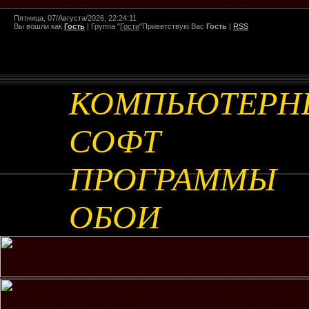
Пятница, 07/Августа/2026, 22:24:11
Вы вошли как
Гость
|
Группа
"
Гости
"
Приветствую Вас
Гость
|
RSS
КОМПЬЮТЕРН
СОФТ
ПРОГРАММЫ
ОБОИ