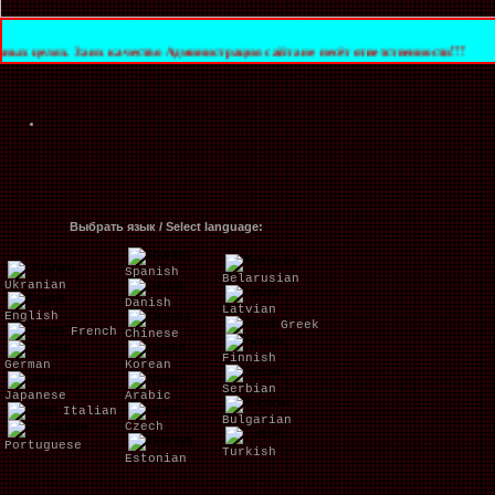
 их качество Администрация сайта не несёт ответственности!!!
Выбрать язык / Select language:
Spanish
Belarusian
Ukranian
Danish
Latvian
English
Greek
French
Chinese
Finnish
German
Korean
Serbian
Japanese
Arabic
Italian
Bulgarian
Czech
Portuguese
Turkish
Estonian