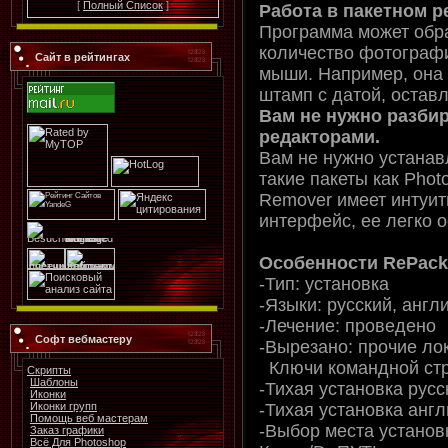
[
Полный Список
]
Работа в пакетном р
Программа может обр
количество фотограф
Сайт в рейтингах
мыши. Например, она 
штамп с датой, остав
Вам не нужно разби
редакторами.
Вам не нужно устанав
такие пакеты как Phot
Remover имеет интуи
интерфейс, ее легко о
Особенности RePack
-Тип: установка
-Языки: русский, англ
-Лечение: проведено
Софт вебмастеру
-Вырезано: прочие ло
Ключи командной ст
Скрипты
Шаблоны
-Тихая установка русс
Иконки
-Тихая установка англ
Иконки групп
Помощь веб мастерам
-Выбор места установ
Заказ графики
Всё Для Photoshop