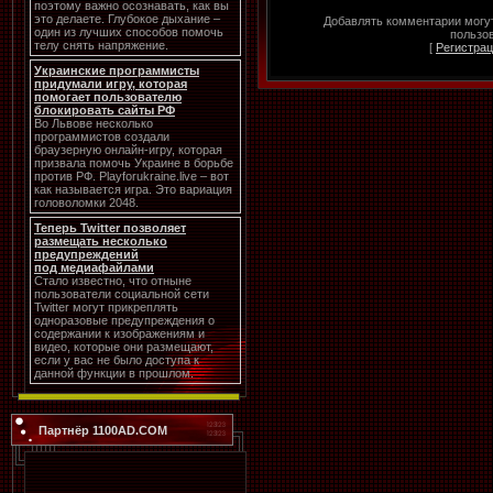
поэтому важно осознавать, как вы
это делаете. Глубокое дыхание –
Добавлять комментарии могут
один из лучших способов помочь
пользов
телу снять напряжение.
[
Регистра
Украинские программисты
придумали игру, которая
помогает пользователю
блокировать сайты РФ
Во Львове несколько
программистов создали
браузерную онлайн-игру, которая
призвала помочь Украине в борьбе
против РФ. Playforukraine.live – вот
как называется игра. Это вариация
головоломки 2048.
Теперь Twitter позволяет
размещать несколько
предупреждений
под медиафайлами
Стало известно, что отныне
пользователи социальной сети
Twitter могут прикреплять
одноразовые предупреждения о
содержании к изображениям и
видео, которые они размещают,
если у вас не было доступа к
данной функции в прошлом.
Партнёр 1100AD.COM