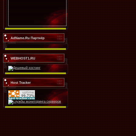
AdName.Ru Партнёр
WEBHOST1.RU
Host Tracker