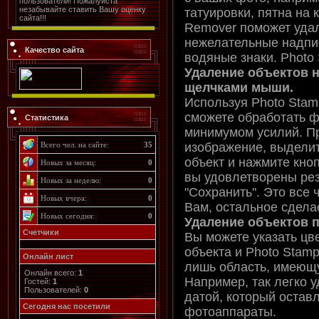
пользователи! Пожалуйста
незабывайте ставить Вашу оценку
татуировки, пятна на 
сайта!!!
Remover поможет уда
нежелательные надпис
Качество сайта
водяные знаки. Photo
Удаление объектов 
щелчками мыши.
Используя Photo Sta
сможете обработать 
Статистика
минимумом усилий. Пр
изображение, выдели
Всего чел. на сайте:
35
объект и нажмите кноп
Новых за месяц:
0
вы удовлетворены рез
Новых за неделю:
0
"Сохранить". Это все 
Новых вчера:
0
Вам, остальное сдела
Новых сегодня:
0
Удаление объектов п
Счетчики
Вы можете указать цв
объекта и Photo Stam
Онлайн лист
лишь область, имеющу
Онлайн всего:
1
Например, так легко 
Гостей:
1
Пользователей:
0
датой, который остав
Cегодня нас посетили
фотоаппараты.