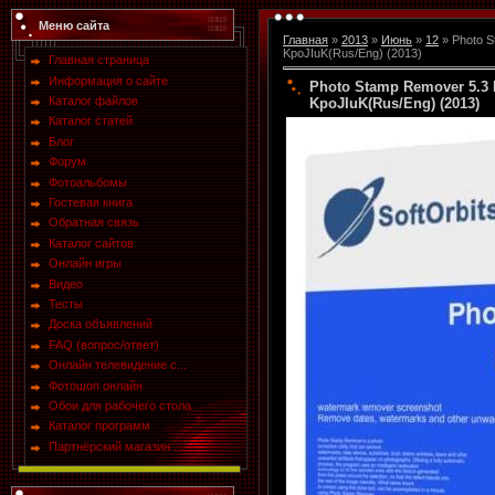
Меню сайта
Главная
»
2013
»
Июнь
»
12
» Photo S
KpoJIuK(Rus/Eng) (2013)
Главная страница
Информация о сайте
Photo Stamp Remover 5.3 
Каталог файлов
KpoJIuK(Rus/Eng) (2013)
Каталог статей
Блог
Форум
Фотоальбомы
Гостевая книга
Обратная связь
Каталог сайтов
Онлайн игры
Видео
Тесты
Доска объявлений
FAQ (вопрос/ответ)
Онлайн телевидение с...
Фотошоп онлайн
Обои для рабочего стола
Каталог программ
Партнёрский магазин ...