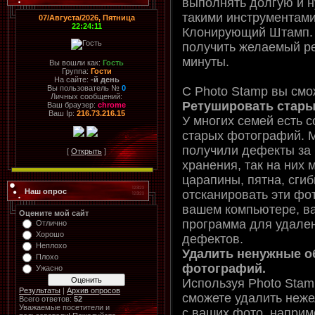
выполнять долгую и н
такими инструментами
07/Августа/2026, Пятница
22:24:11
Клонирующий Штамп. 
получить желаемый ре
минуты.
Вы вошли как:
Гость
Группа:
Гости
На сайте:
-й день
Вы пользователь №
0
С Photo Stamp вы смо
Личных сообщений:
Ретушировать стары
Ваш браузер:
chrome
Ваш Ip:
216.73.216.15
У многих семей есть с
старых фотографий. М
получили дефекты за 
[
Открыть
]
хранения, так на них 
царапины, пятна, сгиб
Наш опрос
отсканировать эти фо
вашем компьютере, в
Оцените мой сайт
программа для удале
Отлично
Хорошо
дефектов.
Неплохо
Удалить ненужные о
Плохо
фотографий.
Ужасно
Используя Photo Stam
Результаты
|
Архив опросов
сможете удалить неж
Всего ответов:
52
Уважаемые посетители и
с ваших фото, наприм