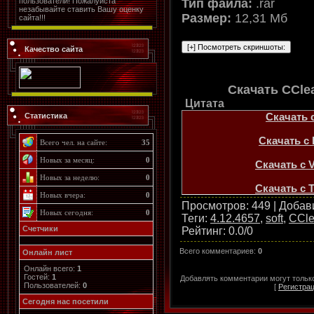
Тип файла:
.rar
пользователи! Пожалуйста
незабывайте ставить Вашу оценку
Размер:
12,31 Мб
сайта!!!
Качество сайта
Скачать CClea
Цитата
Скачать с
Статистика
Скачать с L
Всего чел. на сайте:
35
Новых за месяц:
0
Скачать с V
Новых за неделю:
0
Скачать с T
Новых вчера:
0
Просмотров
: 449 |
Добав
Новых сегодня:
0
Теги
:
4.12.4657
,
soft
,
CCle
Счетчики
Рейтинг
:
0.0
/
0
Всего комментариев
:
0
Онлайн лист
Онлайн всего:
1
Гостей:
1
Добавлять комментарии могут тольк
Пользователей:
0
[
Регистра
Cегодня нас посетили