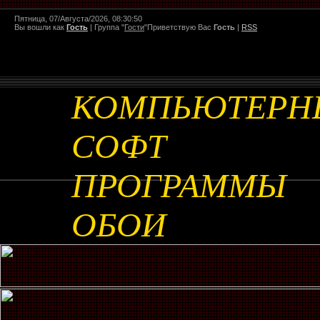
Пятница, 07/Августа/2026, 08:30:50
Вы вошли как
Гость
|
Группа
"
Гости
"
Приветствую Вас
Гость
|
RSS
КОМПЬЮТЕРН
СОФТ
ПРОГРАММЫ
ОБОИ