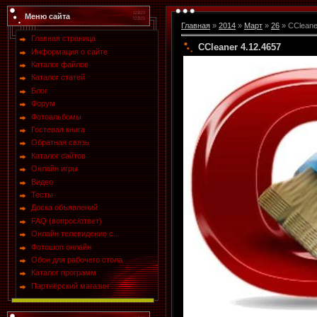
Меню сайта
Главная
»
2014
»
Март
»
26
» CCleane
Главная страница
CCleaner 4.12.4657
Информация о сайте
Каталог файлов
Каталог статей
Блог
Форум
Фотоальбомы
Гостевая книга
Обратная связь
Каталог сайтов
Онлайн игры
Видео
Тесты
Доска объявлений
FAQ (вопрос/ответ)
Онлайн телевидение с...
Фотошоп онлайн
Обои для рабочего стола
Каталог программ
Партнёрский магазин ...