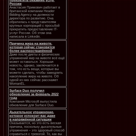
прекратить оказание услуг
России
Анастасия Примович работает в
британской компании Header
Bidding Agency на должности
директора по развитию. Она
обратилась к представителям
крупных корпораций с просьбой
прекратить предоставление IT-
услуг России. Об этом она
написала в Linkedin.
Причина жира на животе,
которая сейчас становится
более распространённой
Даже после диеты и физических
упражнений жир на животе всё ещё
может оставаться. Хорошая
новость, однако, заключается в
том, что есть вещи, которые вы
можете сделать, чтобы замедлить
накопление жира на животе. Об
одной из них сейчас расскажет
WomanEL.
Surface Duo получил
обновление за февраль 2022
года
Компания Microsoft выпустила
обновление для Surface Duo.
Дыхательное упражнение,
которое успокоит вас даже
в напряжённой ситуации
Оказывается, но это есть веская
причина, поскольку дыхательные
упражнения – это здоровый способ
справиться с тревогой. То, как вы