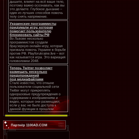
дышите, влияет на всё ваше тело,
поэтому важно осознавать, как вы
это делаете. Глубокое дыхание –
один из лучших способов помочь
телу снять напряжение.
Украинские программисты
придумали игру, которая
помогает пользователю
блокировать сайты РФ
Во Львове несколько
программистов создали
браузерную онлайн-игру, которая
призвала помочь Украине в борьбе
против РФ. Playforukraine.live – вот
как называется игра. Это вариация
головоломки 2048.
Теперь Twitter позволяет
размещать несколько
предупреждений
под медиафайлами
Стало известно, что отныне
пользователи социальной сети
Twitter могут прикреплять
одноразовые предупреждения о
содержании к изображениям и
видео, которые они размещают,
если у вас не было доступа к
данной функции в прошлом.
Партнёр 1100AD.COM