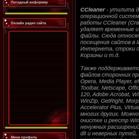
Погодный информер
CCleaner
-
утилита д
операционной системе
работы CCleaner (Cra
Онлайн радио сайта
удаляет временные и
файлы. Сюда относят
посещения сайтов в 
Интернета, строки п
Корзины и т.д.
Также поддерживаетс
файлов сторонних при
Opera, Media Player, e
Toolbar, Netscape, Offi
120, Adobe Acrobat, W
WinZip, GetRight, Mor
Accelerator Plus, Virt
многих других. Можн
очистке и реестр Win
ненужных расширений
dll и неверных путей
Мини профиль