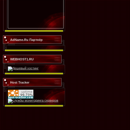
AdName.Ru Партнёр
WEBHOST1.RU
Host Tracker