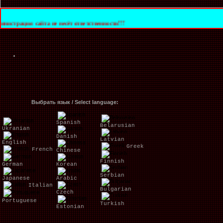
йта не несёт ответственности!!!
Выбрать язык / Select language:
Spanish
Belarusian
Ukranian
Danish
Latvian
English
Greek
French
Chinese
Finnish
German
Korean
Serbian
Japanese
Arabic
Italian
Bulgarian
Czech
Portuguese
Turkish
Estonian