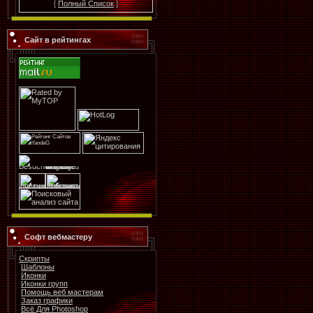
[
Полный Список
]
Сайт в рейтингах
Софт вебмастеру
Скрипты
Шаблоны
Иконки
Иконки групп
Помощь веб мастерам
Заказ графики
Всё Для Photoshop