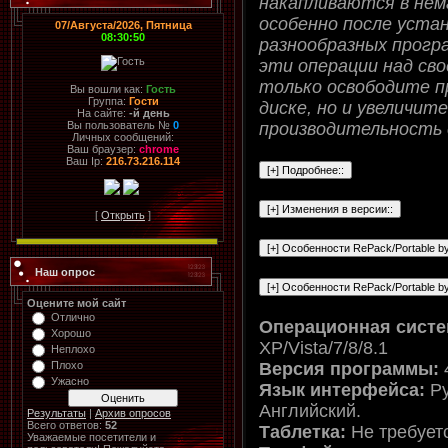
накапливаются в нем
особенно после устан
07/Августа/2026, Пятница
08:30:50
разнообразных програ
эти операции над сво
только освободите п
Вы вошли как:
Гость
Группа:
Гости
диске, но и увеличите
На сайте:
-й день
производительность 
Вы пользователь №
0
Личных сообщений:
Ваш браузер:
chrome
Ваш Ip:
216.73.216.114
[
Открыть
]
Наш опрос
Оцените мой сайт
Отлично
Операционная систе
Хорошо
XP/Vista/7/8/8.1
Неплохо
Версия программы:
Плохо
Ужасно
Язык интерфейса:
Ру
Английский.
Результаты
|
Архив опросов
Всего ответов:
52
Таблетка:
Не требует
Уважаемые посетители и