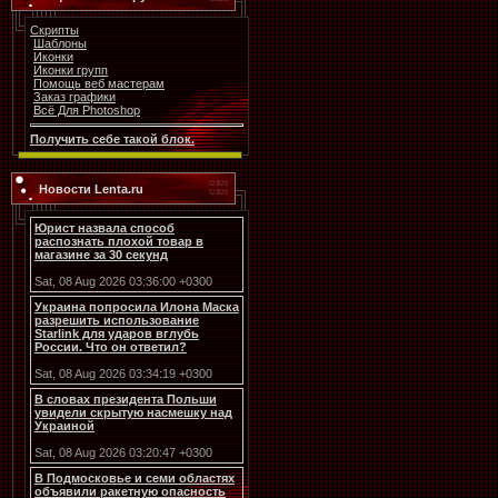
Скрипты
Шаблоны
Иконки
Иконки групп
Помощь веб мастерам
Заказ графики
Всё Для Photoshop
Получить себе такой блок.
Новости Lenta.ru
Юрист назвала способ
распознать плохой товар в
магазине за 30 секунд
Sat, 08 Aug 2026 03:36:00 +0300
Украина попросила Илона Маска
разрешить использование
Starlink для ударов вглубь
России. Что он ответил?
Sat, 08 Aug 2026 03:34:19 +0300
В словах президента Польши
увидели скрытую насмешку над
Украиной
Sat, 08 Aug 2026 03:20:47 +0300
В Подмосковье и семи областях
объявили ракетную опасность