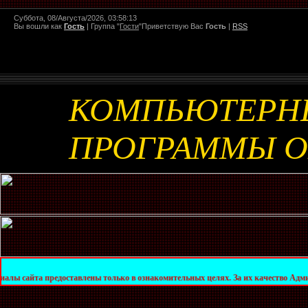
Суббота, 08/Августа/2026, 03:58:13
Вы вошли как
Гость
|
Группа
"
Гости
"
Приветствую Вас
Гость
|
RSS
КОМПЬЮТЕРН
ПРОГРАММЫ 
редоставлены только в ознакомительных целях. За их качество Администрация сай