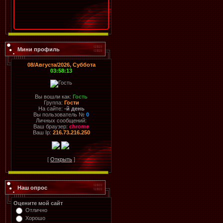
Мини профиль
08/Августа/2026, Суббота
03:58:13
Вы вошли как:
Гость
Группа:
Гости
На сайте:
-й день
Вы пользователь №
0
Личных сообщений:
Ваш браузер:
chrome
Ваш Ip:
216.73.216.250
[
Открыть
]
Наш опрос
Оцените мой сайт
Отлично
Хорошо