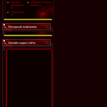
Шутки и
Юмористические
афоризмы
клубы
[0]
[0]
Юмористы
[0]
Погодный информер
Онлайн радио сайта