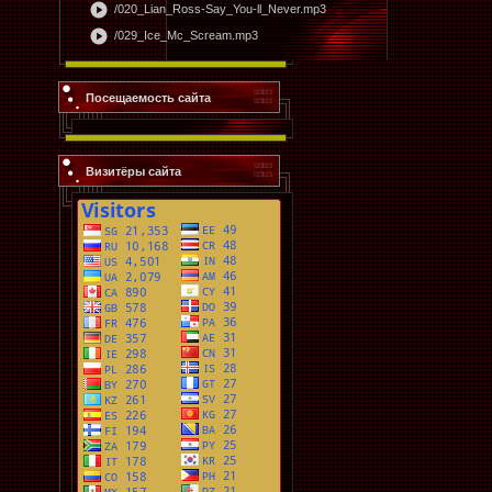
play_circle
/020_Lian_Ross-Say_You-ll_Never.mp3
play_circle
/029_Ice_Mc_Scream.mp3
Посещаемость сайта
Визитёры сайта