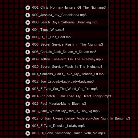
play_circle
/001_Chris_Norman-Hunters_Of_The_Night.mp3
play_circle
/002_Jessica_Jay_Casablanca.mp3
play_circle
/003_Beach_Boys-California_Dreaming.mp3
play_circle
/004_Tiggy_Why.mp3
play_circle
/005_U_96_Das_Boot.mp3
play_circle
/006_Secret_Service_Flash_In_The_Night.mp3
play_circle
/008_Captain_Jack_Dream_A_Dream.mp3
play_circle
/009_Jethro_Tull-Farm_On_The_Freeway.mp3
play_circle
/010_Secret_Service-Flash_In_The_Night.mp3
play_circle
/011_Soultans_Can-t_Take_My_Heands_Of.mp3
play_circle
/012_Joe_Esposito-Lady-Lady-Lady.mp3
play_circle
/013_E-Type_Set_The_World_On_Fire.mp3
play_circle
/014_C.c.catch_I_Van_Lose_My_Heart_Tonight.mp3
play_circle
/015_Paul_Mauriat-Mamy_Blue.mp3
play_circle
/016_Blue_System-My_Bad_Is_Too_Big.mp3
play_circle
/017_B_Jorn_Ulvaes_Benny_Anderson-One_Night_In_Bang.mp3
play_circle
/018_E-Type_Russian_Lullaby.mp3
play_circle
/019_Dj_Bobo_Somebody_Dance_With_Me.mp3