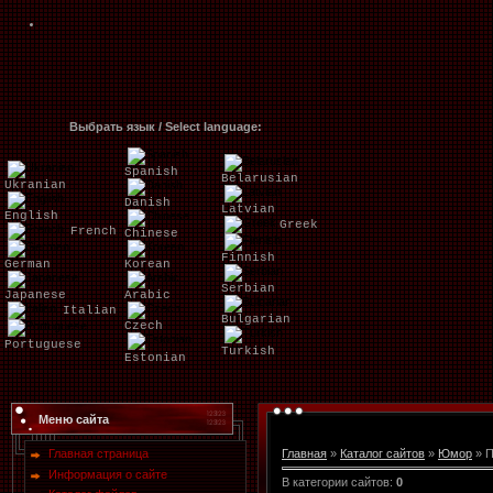
Выбрать язык / Select language:
Spanish
Belarusian
Ukranian
Danish
Latvian
English
Greek
French
Chinese
Finnish
German
Korean
Serbian
Japanese
Arabic
Italian
Bulgarian
Czech
Portuguese
Turkish
Estonian
Меню сайта
Главная страница
Главная
»
Каталог сайтов
»
Юмор
» П
Информация о сайте
В категории сайтов
:
0