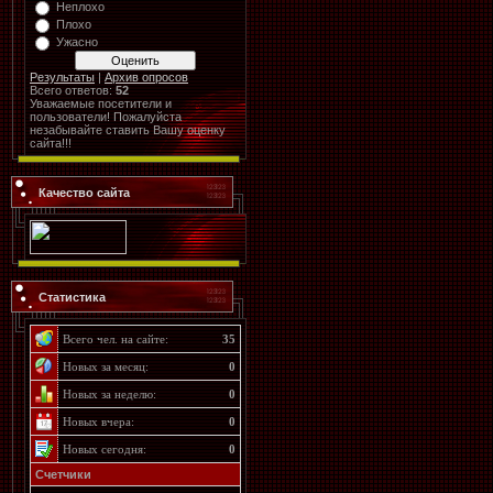
Неплохо
Плохо
Ужасно
Результаты
|
Архив опросов
Всего ответов:
52
Уважаемые посетители и
пользователи! Пожалуйста
незабывайте ставить Вашу оценку
сайта!!!
Качество сайта
Статистика
Всего чел. на сайте:
35
Новых за месяц:
0
Новых за неделю:
0
Новых вчера:
0
Новых сегодня:
0
Счетчики