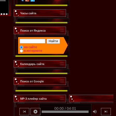
Часы сайта
Поиск от Яндекса
на сайте
в интернете
Календарь сайта
Поиск от Google
MP-3 плейер сайта
00:00 / 04:01
skip_previous
play_circle
volume_up
skip_next