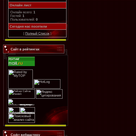
Онлайн лист
Онлайн всего:
1
Гостей:
1
Пользователей:
0
Cегодня нас посетили
[
Полный Список
]
Сайт в рейтингах
Софт вебмастеру