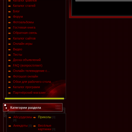
Каталог файлов
Каталог статей
Блог
Форум
Фотоальбомы
Гостевая книга
Обратная связь
Каталог сайтов
Онлайн игры
Видео
Тесты
Доска объявлений
FAQ (вопрос/ответ)
Онлайн телевидение с...
Фотошоп онлайн
Обои для рабочего стола
Каталог программ
Партнёрский магазин ...
Категории раздела
Абсурдизмы
Приколы
[0]
[0]
Анекдоты
Весёлые
[0]
картинки
[0]