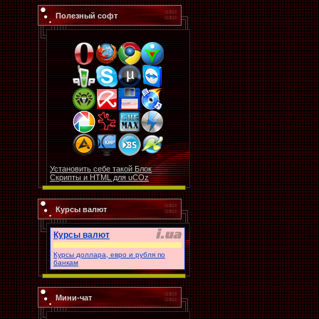
Полезный софт
Установить себе такой Блок
Скрипты и HTML для uCOz
Курсы валют
Курсы валют
Курсы доллара, евро и рубля по
банкам
Мини-чат