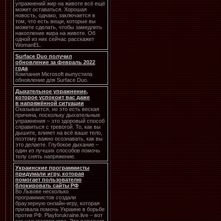
упражнений жир на животе всё ещё
может оставаться. Хорошая
новость, однако, заключается в
том, что есть вещи, которые вы
можете сделать, чтобы замедлить
накопление жира на животе. Об
одной из них сейчас расскажет
WomanEL.
Surface Duo получил
обновление за февраль 2022
года
Компания Microsoft выпустила
обновление для Surface Duo.
Дыхательное упражнение,
которое успокоит вас даже
в напряжённой ситуации
Оказывается, но это есть веская
причина, поскольку дыхательные
упражнения – это здоровый способ
справиться с тревогой. То, как вы
дышите, влияет на всё ваше тело,
поэтому важно осознавать, как вы
это делаете. Глубокое дыхание –
один из лучших способов помочь
телу снять напряжение.
Украинские программисты
придумали игру, которая
помогает пользователю
блокировать сайты РФ
Во Львове несколько
программистов создали
браузерную онлайн-игру, которая
призвала помочь Украине в борьбе
против РФ. Playforukraine.live – вот