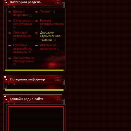
Категории раздела
Шины и
Тюнинг
[0]
покрышки
[0]
Сельскохоз. и
Ремонт
спецтехника
автотранспорта
[0]
[0]
Легковые
Дорожно-
автомобили
строительная
[0]
техника
[0]
Грузовые
Автомасла,
автомобили,
автохимия
[0]
автобусы
[0]
Автозапчасти,
оборудование
[0]
Погодный информер
Онлайн радио сайта