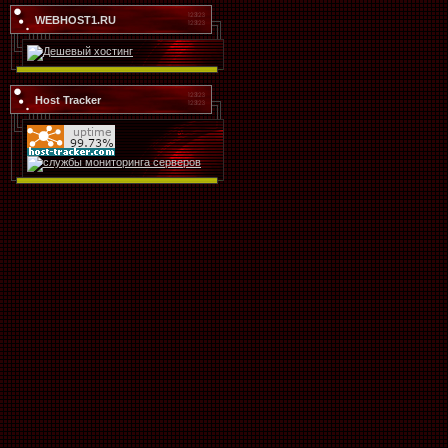
WEBHOST1.RU
Host Tracker