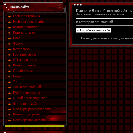
Меню сайта
Главная
»
Доска объявлений
»
Автом
Дорожно-строительная техника
Главная страница
Информация о сайте
В категории объявлений
:
0
Каталог файлов
Каталог статей
Блог
Не найдено материалов, доступн
Форум
Фотоальбомы
Гостевая книга
Обратная связь
Каталог сайтов
Онлайн игры
Видео
Тесты
Доска объявлений
FAQ (вопрос/ответ)
Онлайн телевидение с...
Фотошоп онлайн
Обои для рабочего стола
Каталог программ
Партнёрский магазин ...