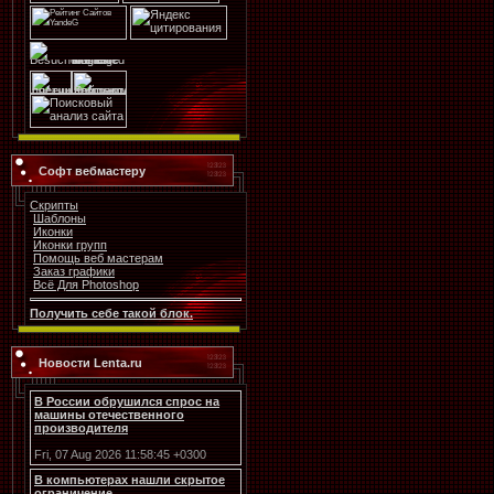
Софт вебмастеру
Скрипты
Шаблоны
Иконки
Иконки групп
Помощь веб мастерам
Заказ графики
Всё Для Photoshop
Получить себе такой блок.
Новости Lenta.ru
В России обрушился спрос на
машины отечественного
производителя
Fri, 07 Aug 2026 11:58:45 +0300
В компьютерах нашли скрытое
ограничение