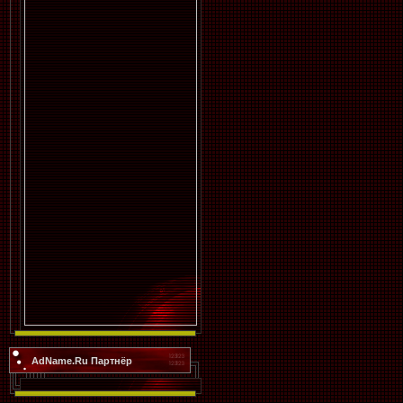
AdName.Ru Партнёр