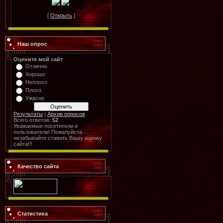
[
Открыть
]
Наш опрос
Оцените мой сайт
Отлично
Хорошо
Неплохо
Плохо
Ужасно
Результаты
|
Архив опросов
Всего ответов:
52
Уважаемые посетители и
пользователи! Пожалуйста
незабывайте ставить Вашу оценку
сайта!!!
Качество сайта
Статистика