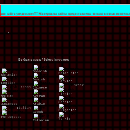
едомляет!!! Материалы сайта предоставлены только в ознакомительных целях. За 
Выбрать язык / Select language:
Spanish
Belarusian
Ukranian
Danish
Latvian
English
Greek
French
Chinese
Finnish
German
Korean
Serbian
Japanese
Arabic
Italian
Bulgarian
Czech
Portuguese
Turkish
Estonian