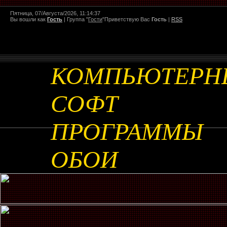
Пятница, 07/Августа/2026, 11:14:37
Вы вошли как
Гость
|
Группа
"
Гости
"
Приветствую Вас
Гость
|
RSS
КОМПЬЮТЕРН
СОФТ
ПРОГРАММЫ
ОБОИ