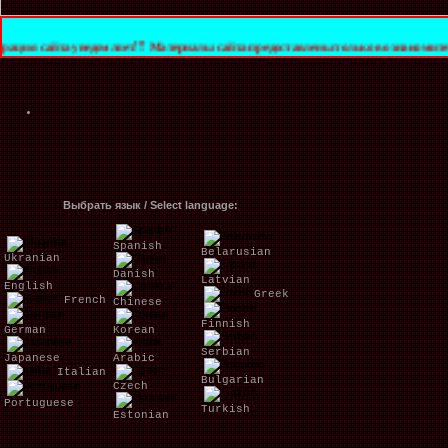
уведомляет!!! Материалы сайта предоставлены только в ознакомительных целях. З
Выбрать язык / Select language:
Spanish
Belarusian
Ukranian
Danish
Latvian
English
Greek
French
Chinese
Finnish
German
Korean
Serbian
Japanese
Arabic
Italian
Bulgarian
Czech
Portuguese
Turkish
Estonian