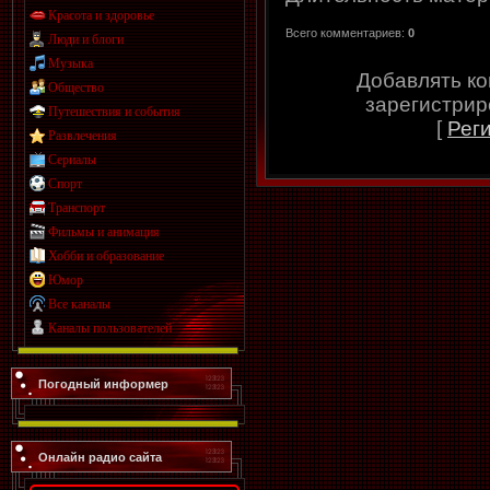
Красота и здоровье
Всего комментариев
:
0
Люди и блоги
Музыка
Добавлять ко
Общество
зарегистрир
Путешествия и события
[
Рег
Развлечения
Сериалы
Спорт
Транспорт
Фильмы и анимация
Хобби и образование
Юмор
Все каналы
Каналы пользователей
Погодный информер
Онлайн радио сайта