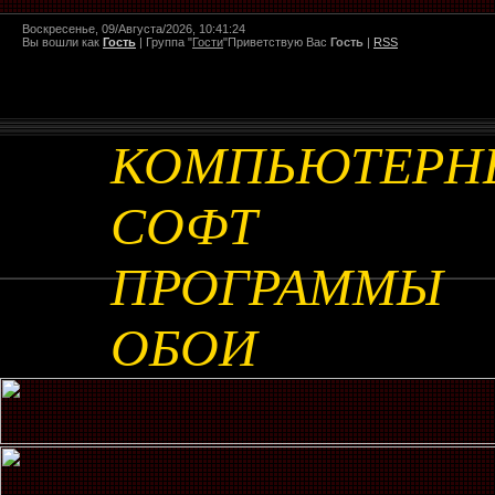
Воскресенье, 09/Августа/2026, 10:41:24
Вы вошли как
Гость
|
Группа
"
Гости
"
Приветствую Вас
Гость
|
RSS
КОМПЬЮТЕРН
СОФТ
ПРОГРАММЫ
ОБОИ