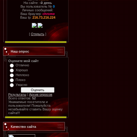
На сайте:
-й день
Вы пользователь №
0
Личных сообщений:
Ваш браузер:
chrome
Ваш Ip:
216.73.216.224
[
Открыть
]
Наш опрос
Оцените мой сайт
Отлично
Хорошо
Неплохо
Плохо
Ужасно
Результаты
|
Архив опросов
Всего ответов:
52
Уважаемые посетители и
пользователи! Пожалуйста
незабывайте ставить Вашу оценку
сайта!!!
Качество сайта