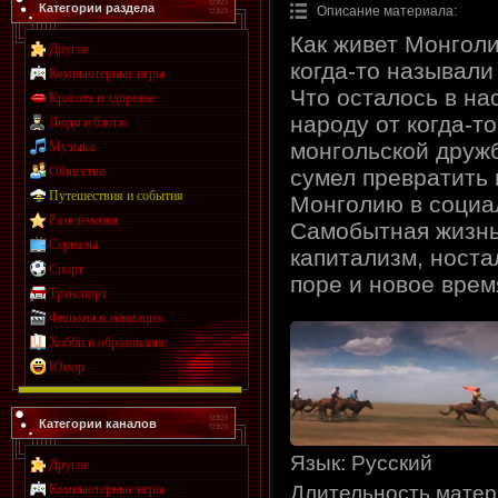
Категории раздела
Описание материала
:
Как живет Монголи
Другое
когда-то называли
Компьютерные игры
Что осталось в на
Красота и здоровье
народу от когда-то
Люди и блоги
монгольской друж
Музыка
Общество
сумел превратить
Путешествия и события
Монголию в социа
Развлечения
Самобытная жизнь
Сериалы
капитализм, ност
Спорт
поре и новое врем
Транспорт
Фильмы и анимация
Хобби и образование
Юмор
Категории каналов
Язык
: Русский
Другое
Компьютерные игры
Длительность мате