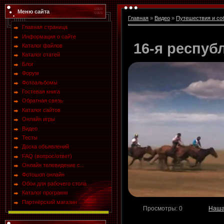
Меню сайта
Главная
»
Видео
»
Путешествия и со
Главная страница
Информация о сайте
16-я респуб
Каталог файлов
Каталог статей
Блог
Форум
Фотоальбомы
Гостевая книга
Обратная связь
Каталог сайтов
Онлайн игры
Видео
Тесты
Доска объявлений
FAQ (вопрос/ответ)
Онлайн телевидение с...
Фотошоп онлайн
Обои для рабочего стола
Каталог программ
Партнёрский магазин ...
Просмотры
: 0
Наша