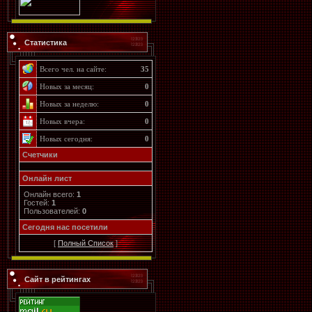
Статистика
Всего чел. на сайте:
35
Новых за месяц:
0
Новых за неделю:
0
Новых вчера:
0
Новых сегодня:
0
Счетчики
Онлайн лист
Онлайн всего:
1
Гостей:
1
Пользователей:
0
Cегодня нас посетили
[
Полный Список
]
Сайт в рейтингах