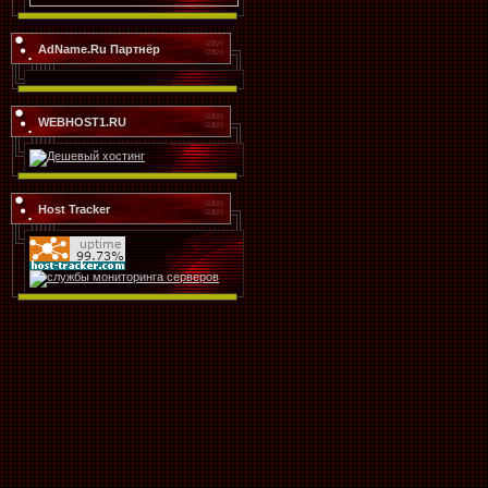
AdName.Ru Партнёр
WEBHOST1.RU
Host Tracker