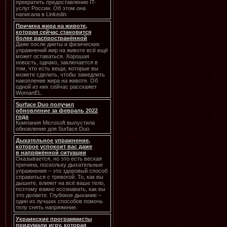
прекратить предоставление IT-
услуг России. Об этом она
написала в Linkedin.
Причина жира на животе,
которая сейчас становится
более распространённой
Даже после диеты и физических
упражнений жир на животе всё ещё
может оставаться. Хорошая
новость, однако, заключается в
том, что есть вещи, которые вы
можете сделать, чтобы замедлить
накопление жира на животе. Об
одной из них сейчас расскажет
WomanEL.
Surface Duo получил
обновление за февраль 2022
года
Компания Microsoft выпустила
обновление для Surface Duo.
Дыхательное упражнение,
которое успокоит вас даже
в напряжённой ситуации
Оказывается, но это есть веская
причина, поскольку дыхательные
упражнения – это здоровый способ
справиться с тревогой. То, как вы
дышите, влияет на всё ваше тело,
поэтому важно осознавать, как вы
это делаете. Глубокое дыхание –
один из лучших способов помочь
телу снять напряжение.
Украинские программисты
придумали игру, которая