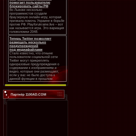
помогает пользователю
блокировать сайты РФ
Во Львове несколько
программистов создали
браузерную онлайн-игру, которая
призвала помочь Украине в борьбе
против РФ. Playforukraine.live – вот
как называется игра. Это вариация
головоломки 2048.
Теперь Twitter позволяет
размещать несколько
предупреждений
под медиафайлами
Стало известно, что отныне
пользователи социальной сети
Twitter могут прикреплять
одноразовые предупреждения о
содержании к изображениям и
видео, которые они размещают,
если у вас не было доступа к
данной функции в прошлом.
Партнёр 1100AD.COM