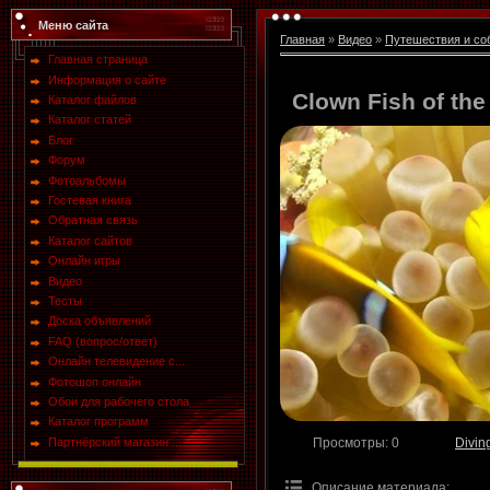
Меню сайта
Главная
»
Видео
»
Путешествия и со
Главная страница
Информация о сайте
Clown Fish of th
Каталог файлов
Каталог статей
Блог
Форум
Фотоальбомы
Гостевая книга
Обратная связь
Каталог сайтов
Онлайн игры
Видео
Тесты
Доска объявлений
FAQ (вопрос/ответ)
Онлайн телевидение с...
Фотошоп онлайн
Обои для рабочего стола
Каталог программ
Партнёрский магазин ...
Просмотры
: 0
Divin
Описание материала
: