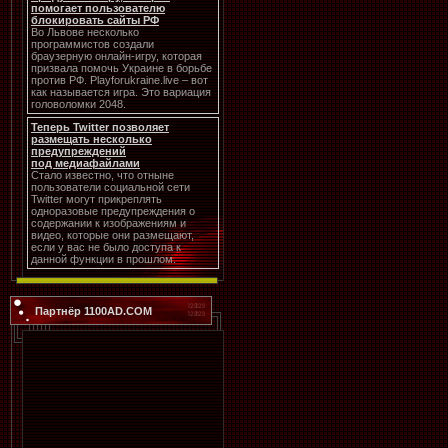
помогает пользователю
блокировать сайты РФ
Во Львове несколько
программистов создали
браузерную онлайн-игру, которая
призвала помочь Украине в борьбе
против РФ. Playforukraine.live – вот
как называется игра. Это вариация
головоломки 2048.
Теперь Twitter позволяет
размещать несколько
предупреждений
под медиафайлами
Стало известно, что отныне
пользователи социальной сети
Twitter могут прикреплять
одноразовые предупреждения о
содержании к изображениям и
видео, которые они размещают,
если у вас не было доступа к
данной функции в прошлом.
Партнёр 1100AD.COM