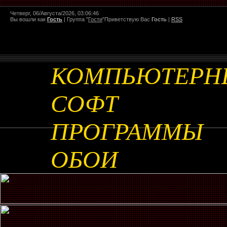
Четверг, 06/Августа/2026, 03:06:46
Вы вошли как
Гость
|
Группа
"
Гости
"
Приветствую Вас
Гость
|
RSS
КОМПЬЮТЕРН
СОФТ
ПРОГРАММЫ
ОБОИ