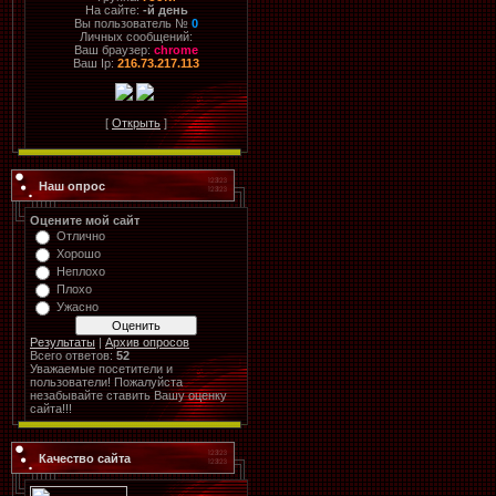
На сайте:
-й день
Вы пользователь №
0
Личных сообщений:
Ваш браузер:
chrome
Ваш Ip:
216.73.217.113
[
Открыть
]
Наш опрос
Оцените мой сайт
Отлично
Хорошо
Неплохо
Плохо
Ужасно
Результаты
|
Архив опросов
Всего ответов:
52
Уважаемые посетители и
пользователи! Пожалуйста
незабывайте ставить Вашу оценку
сайта!!!
Качество сайта