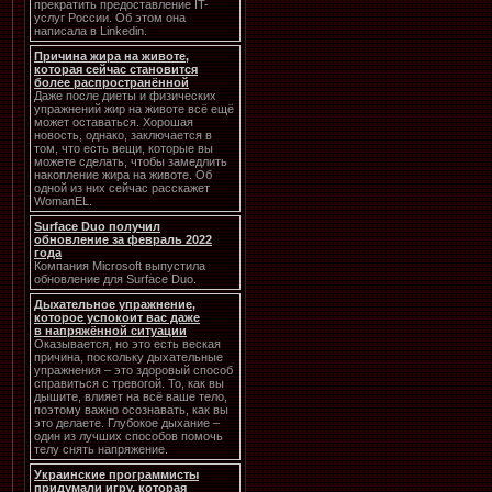
прекратить предоставление IT-
услуг России. Об этом она
написала в Linkedin.
Причина жира на животе,
которая сейчас становится
более распространённой
Даже после диеты и физических
упражнений жир на животе всё ещё
может оставаться. Хорошая
новость, однако, заключается в
том, что есть вещи, которые вы
можете сделать, чтобы замедлить
накопление жира на животе. Об
одной из них сейчас расскажет
WomanEL.
Surface Duo получил
обновление за февраль 2022
года
Компания Microsoft выпустила
обновление для Surface Duo.
Дыхательное упражнение,
которое успокоит вас даже
в напряжённой ситуации
Оказывается, но это есть веская
причина, поскольку дыхательные
упражнения – это здоровый способ
справиться с тревогой. То, как вы
дышите, влияет на всё ваше тело,
поэтому важно осознавать, как вы
это делаете. Глубокое дыхание –
один из лучших способов помочь
телу снять напряжение.
Украинские программисты
придумали игру, которая