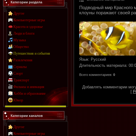
Категории раздела
Подводный мир Красного м
клоуны поражают своей ра
Другое
Компьютерные игры
Красота и здоровье
Люди и блоги
Музыка
Общество
Путешествия и события
Язык
: Русский
Развлечения
Длительность материала
: 00:
Сериалы
Спорт
Всего комментариев
:
0
Транспорт
Фильмы и анимация
Добавлять комментарии могу
[
Р
Хобби и образование
Юмор
Категории каналов
Другое
Компьютерные игры