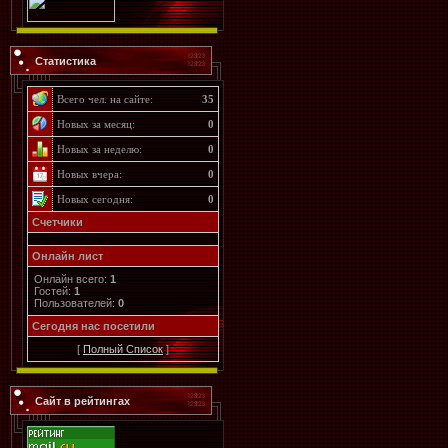
Статистика
Всего чел. на сайте:
35
Новых за месяц:
0
Новых за неделю:
0
Новых вчера:
0
Новых сегодня:
0
Счетчики
Онлайн лист
Онлайн всего:
1
Гостей:
1
Пользователей:
0
Cегодня нас посетили
[
Полный Список
]
Сайт в рейтингах