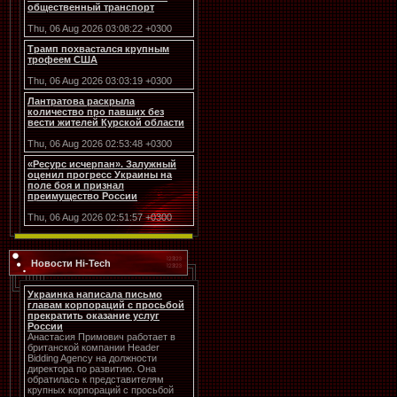
общественный транспорт
Thu, 06 Aug 2026 03:08:22 +0300
Трамп похвастался крупным
трофеем США
Thu, 06 Aug 2026 03:03:19 +0300
Лантратова раскрыла
количество про павших без
вести жителей Курской области
Thu, 06 Aug 2026 02:53:48 +0300
«Ресурс исчерпан». Залужный
оценил прогресс Украины на
поле боя и признал
преимущество России
Thu, 06 Aug 2026 02:51:57 +0300
Новости Hi-Tech
Украинка написала письмо
главам корпораций с просьбой
прекратить оказание услуг
России
Анастасия Примович работает в
британской компании Header
Bidding Agency на должности
директора по развитию. Она
обратилась к представителям
крупных корпораций с просьбой