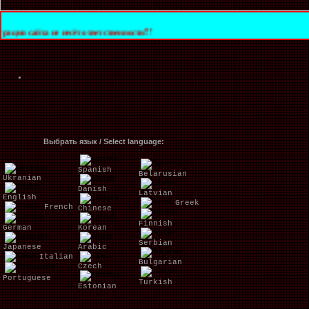
е несёт ответственности!!!
Выбрать язык / Select language:
Spanish
Belarusian
Ukranian
Danish
Latvian
English
Greek
French
Chinese
Finnish
German
Korean
Serbian
Japanese
Arabic
Italian
Bulgarian
Czech
Portuguese
Turkish
Estonian