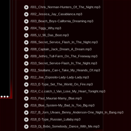
play_circle
/001_Chris_Norman-Hunters_Of_The_Night.mp3
play_circle
/002_Jessica_Jay_Casablanca.mp3
play_circle
/003_Beach_Boys-California_Dreaming.mp3
play_circle
/004_Tiggy_Why.mp3
play_circle
/005_U_96_Das_Boot.mp3
play_circle
/006_Secret_Service_Flash_In_The_Night.mp3
play_circle
/008_Captain_Jack_Dream_A_Dream.mp3
play_circle
/009_Jethro_Tull-Farm_On_The_Freeway.mp3
play_circle
/010_Secret_Service-Flash_In_The_Night.mp3
play_circle
/011_Soultans_Can-t_Take_My_Heands_Of.mp3
play_circle
/012_Joe_Esposito-Lady-Lady-Lady.mp3
play_circle
/013_E-Type_Set_The_World_On_Fire.mp3
play_circle
/014_C.c.catch_I_Van_Lose_My_Heart_Tonight.mp3
play_circle
/015_Paul_Mauriat-Mamy_Blue.mp3
play_circle
/016_Blue_System-My_Bad_Is_Too_Big.mp3
play_circle
/017_B_Jorn_Ulvaes_Benny_Anderson-One_Night_In_Bang.mp3
play_circle
/018_E-Type_Russian_Lullaby.mp3
play_circle
/019_Dj_Bobo_Somebody_Dance_With_Me.mp3