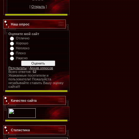
[
Открыть
]
Наш опрос
Оцените мой сайт
Отлично
Хорошо
Неплохо
Плохо
Ужасно
Результаты
|
Архив опросов
Всего ответов:
52
Уважаемые посетители и
пользователи! Пожалуйста
незабывайте ставить Вашу оценку
сайта!!!
Качество сайта
Статистика