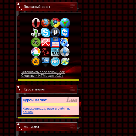
Полезный софт
Установить себе такой Блок
Скрипты и HTML для uCOz
Курсы валют
Курсы валют
Курсы доллара, евро и рубля по
банкам
Мини-чат