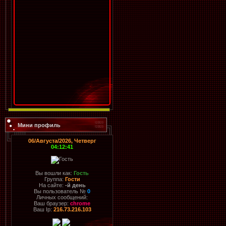
Мини профиль
06/Августа/2026, Четверг
04:12:41
Вы вошли как:
Гость
Группа:
Гости
На сайте:
-й день
Вы пользователь №
0
Личных сообщений:
Ваш браузер:
chrome
Ваш Ip:
216.73.216.103