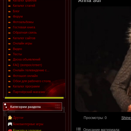
Anna Sui
Каталог файлов
Каталог статей
Блог
Форум
Фотоальбомы
Гостевая книга
Обратная связь
Каталог сайтов
Онлайн игры
Видео
Тесты
Доска объявлений
FAQ (вопрос/ответ)
Онлайн телевидение с...
Фотошоп онлайн
Обои для рабочего стола
Каталог программ
Партнёрский магазин ...
Категории раздела
Другое
Просмотры
: 0
Shine
Компьютерные игры
Описание материала
:
Красота и здоровье