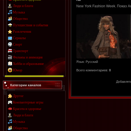
Люди и блоги
New York Fashion Week. Показ An
Музыка
Общество
Путешествия и события
Развлечения
Сериалы
Спорт
Транспорт
Фильмы и анимация
Язык
: Русский
Хобби и образование
Юмор
Всего комментариев
:
0
Добавлять
Категории каналов
Другое
Компьютерные игры
Красота и здоровье
Люди и блоги
Музыка
Общество