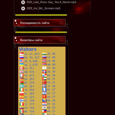
play_circle
/020_Lian_Ross-Say_You-ll_Never.mp3
play_circle
/029_Ice_Mc_Scream.mp3
Посещаемость сайта
Визитёры сайта