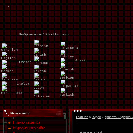
Выбрать язык / Select language:
Spanish
Belarusian
Ukranian
Danish
Latvian
English
Greek
French
Chinese
Finnish
German
Korean
Serbian
Japanese
Arabic
Italian
Bulgarian
Czech
Portuguese
Turkish
Estonian
Меню сайта
Главная
»
Видео
»
Красота и здоровь
Главная страница
Информация о сайте