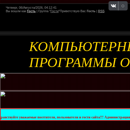
Четверг, 06/Августа/2026, 04:12:41
Вы вошли как
Гость
|
Группа
"
Гости
"
Приветствую Вас
Гость
|
RSS
КОМПЬЮТЕРН
ПРОГРАММЫ 
ажаемые посетители, пользователи и гости сайта!!! Администрация сайта уведомл