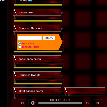
Часы сайта
Поиск от Яндекса
на сайте
в интернете
Календарь сайта
Поиск от Google
MP-3 плейер сайта
00:00 / 04:01
skip_previous
play_circle
volume_up
skip_next