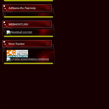
AdName.Ru Партнёр
WEBHOST1.RU
Host Tracker