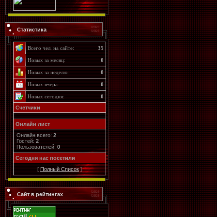
Статистика
Всего чел. на сайте:
35
Новых за месяц:
0
Новых за неделю:
0
Новых вчера:
0
Новых сегодня:
0
Счетчики
Онлайн лист
Онлайн всего:
2
Гостей:
2
Пользователей:
0
Cегодня нас посетили
[
Полный Список
]
Сайт в рейтингах