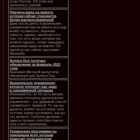
услуг России. Об этом она
написала в Linkedin.
Причина жира на животе,
которая сейчас становится
более распространённой
Даже после диеты и физических
упражнений жир на животе всё ещё
может оставаться. Хорошая
новость, однако, заключается в
том, что есть вещи, которые вы
можете сделать, чтобы замедлить
накопление жира на животе. Об
одной из них сейчас расскажет
WomanEL.
Surface Duo получил
обновление за февраль 2022
года
Компания Microsoft выпустила
обновление для Surface Duo.
Дыхательное упражнение,
которое успокоит вас даже
в напряжённой ситуации
Оказывается, но это есть веская
причина, поскольку дыхательные
упражнения – это здоровый способ
справиться с тревогой. То, как вы
дышите, влияет на всё ваше тело,
поэтому важно осознавать, как вы
это делаете. Глубокое дыхание –
один из лучших способов помочь
телу снять напряжение.
Украинские программисты
придумали игру, которая
помогает пользователю