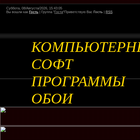
Суббота, 08/Августа/2026, 15:43:05
Вы вошли как
Гость
|
Группа
"
Гости
"
Приветствую Вас
Гость
|
RSS
КОМПЬЮТЕРН
СОФТ
ПРОГРАММЫ
ОБОИ