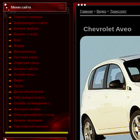
Меню сайта
Главная
»
Видео
»
Транспорт
Главная страница
Информация о сайте
Chevrolet Aveo
Каталог файлов
Каталог статей
Блог
Форум
Фотоальбомы
Гостевая книга
Обратная связь
Каталог сайтов
Онлайн игры
Видео
Тесты
Доска объявлений
FAQ (вопрос/ответ)
Онлайн телевидение с...
Фотошоп онлайн
Обои для рабочего стола
Каталог программ
Партнёрский магазин ...