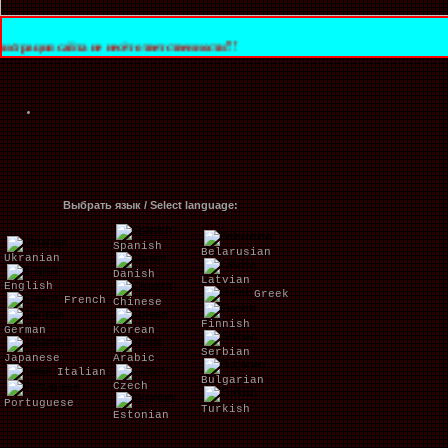
 не несёт ответственности!!!
Выбрать язык / Select language:
Spanish
Belarusian
Ukranian
Danish
Latvian
English
Greek
French
Chinese
Finnish
German
Korean
Serbian
Japanese
Arabic
Italian
Bulgarian
Czech
Portuguese
Turkish
Estonian