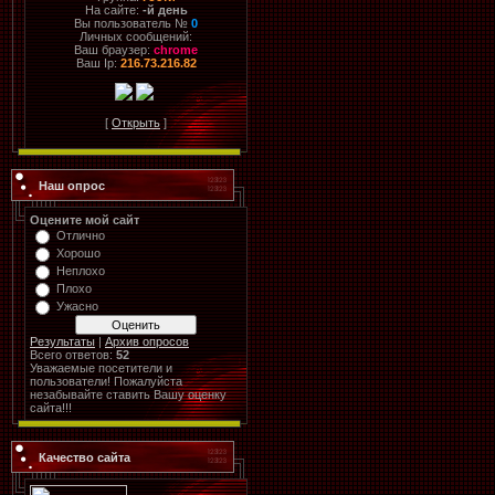
На сайте:
-й день
Вы пользователь №
0
Личных сообщений:
Ваш браузер:
chrome
Ваш Ip:
216.73.216.82
[
Открыть
]
Наш опрос
Оцените мой сайт
Отлично
Хорошо
Неплохо
Плохо
Ужасно
Результаты
|
Архив опросов
Всего ответов:
52
Уважаемые посетители и
пользователи! Пожалуйста
незабывайте ставить Вашу оценку
сайта!!!
Качество сайта