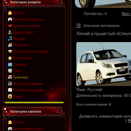
Категории раздела
Другое
Просмотры
: 0
Тест
Компьютерные игры
Описание материала
:
Красота и здоровье
Люди и блоги
Легкий и пушистый «Chevro
Музыка
Общество
Путешествия и события
Развлечения
Сериалы
Спорт
Транспорт
Фильмы и анимация
Язык
: Русский
Хобби и образование
Длительность материала
: 00:
Юмор
Всего комментариев
:
0
Категории каналов
Добавлять комментарии могу
[
Р
Другое
Компьютерные игры