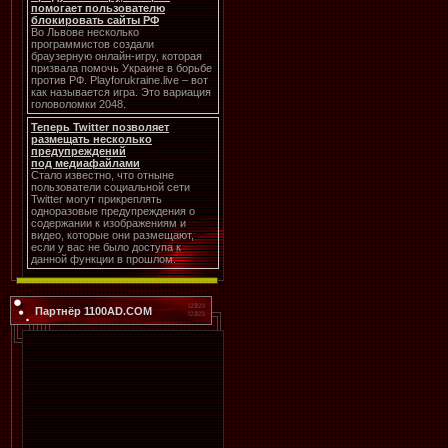
помогает пользователю
блокировать сайты РФ
Во Львове несколько
программистов создали
браузерную онлайн-игру, которая
призвала помочь Украине в борьбе
против РФ. Playforukraine.live – вот
как называется игра. Это вариация
головоломки 2048.
Теперь Twitter позволяет
размещать несколько
предупреждений
под медиафайлами
Стало известно, что отныне
пользователи социальной сети
Twitter могут прикреплять
одноразовые предупреждения о
содержании к изображениям и
видео, которые они размещают,
если у вас не было доступа к
данной функции в прошлом.
Партнёр 1100AD.COM