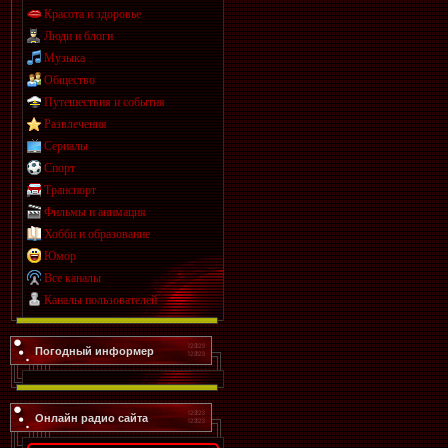
Красота и здоровье
Люди и блоги
Музыка
Общество
Путешествия и события
Развлечения
Сериалы
Спорт
Транспорт
Фильмы и анимация
Хобби и образование
Юмор
Все каналы
Каналы пользователей
Погодный информер
Онлайн радио сайта