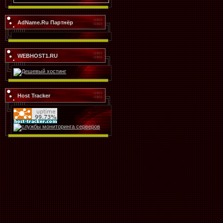
AdName.Ru Партнёр
WEBHOST1.RU
Host Tracker