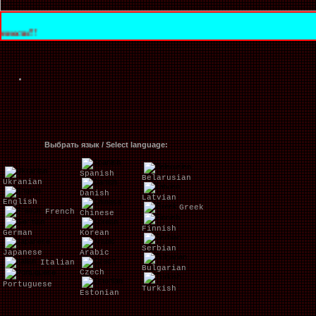
Выбрать язык / Select language:
Spanish
Belarusian
Ukranian
Danish
Latvian
English
Greek
French
Chinese
Finnish
German
Korean
Serbian
Japanese
Arabic
Italian
Bulgarian
Czech
Portuguese
Turkish
Estonian