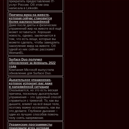
прекратить предоставление IT-
услуг России. Об этом она
написала в Linkedin.
Причина жира на животе,
которая сейчас становится
более распространённой
Даже после диеты и физических
упражнений жир на животе всё ещё
может оставаться. Хорошая
новость, однако, заключается в
том, что есть вещи, которые вы
можете сделать, чтобы замедлить
накопление жира на животе. Об
одной из них сейчас расскажет
WomanEL.
Surface Duo получил
обновление за февраль 2022
года
Компания Microsoft выпустила
обновление для Surface Duo.
Дыхательное упражнение,
которое успокоит вас даже
в напряжённой ситуации
Оказывается, но это есть веская
причина, поскольку дыхательные
упражнения – это здоровый способ
справиться с тревогой. То, как вы
дышите, влияет на всё ваше тело,
поэтому важно осознавать, как вы
это делаете. Глубокое дыхание –
один из лучших способов помочь
телу снять напряжение.
Украинские программисты
придумали игру, которая