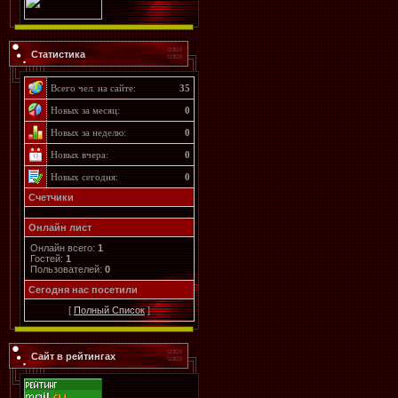
Статистика
Всего чел. на сайте:
35
Новых за месяц:
0
Новых за неделю:
0
Новых вчера:
0
Новых сегодня:
0
Счетчики
Онлайн лист
Онлайн всего:
1
Гостей:
1
Пользователей:
0
Cегодня нас посетили
[
Полный Список
]
Сайт в рейтингах