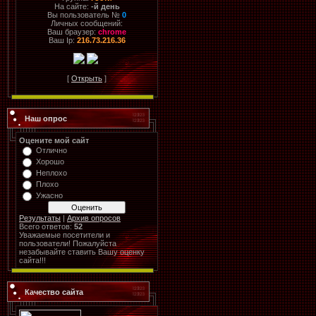
На сайте:
-й день
Вы пользователь №
0
Личных сообщений:
Ваш браузер:
chrome
Ваш Ip:
216.73.216.36
[
Открыть
]
Наш опрос
Оцените мой сайт
Отлично
Хорошо
Неплохо
Плохо
Ужасно
Результаты
|
Архив опросов
Всего ответов:
52
Уважаемые посетители и
пользователи! Пожалуйста
незабывайте ставить Вашу оценку
сайта!!!
Качество сайта