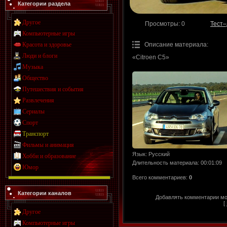
Категории раздела
Другое
Просмотры
: 0
Тест–
Компьютерные игры
Красота и здоровье
Описание материала
:
Люди и блоги
«Citroen C5»
Музыка
Общество
Путешествия и события
Развлечения
Сериалы
Спорт
Транспорт
Фильмы и анимация
Язык
: Русский
Хобби и образование
Длительность материала
: 00:01:09
Юмор
Всего комментариев
:
0
Категории каналов
Добавлять комментарии мог
[
Другое
Компьютерные игры