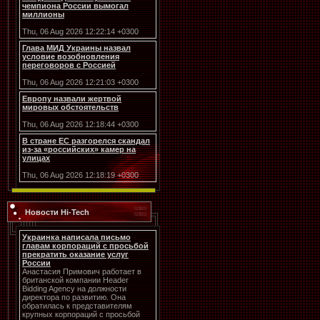
чемпиона России вымогал
миллионы
Thu, 06 Aug 2026 12:22:14 +0300
Глава МИД Украины назвал
условие возобновления
переговоров с Россией
Thu, 06 Aug 2026 12:21:03 +0300
Европу назвали жертвой
мировых обстоятельств
Thu, 06 Aug 2026 12:18:44 +0300
В стране ЕС разгорелся скандал
из-за «российских» камер на
улицах
Thu, 06 Aug 2026 12:18:19 +0300
Новости Hi-Tech
Украинка написала письмо
главам корпораций с просьбой
прекратить оказание услуг
России
Анастасия Примович работает в
британской компании Header
Bidding Agency на должности
директора по развитию. Она
обратилась к представителям
крупных корпораций с просьбой