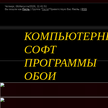
Четверг, 06/Августа/2026, 11:41:51
Вы вошли как
Гость
|
Группа
"
Гости
"
Приветствую Вас
Гость
|
RSS
КОМПЬЮТЕРН
СОФТ
ПРОГРАММЫ
ОБОИ