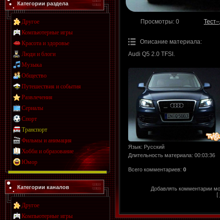
Категории раздела
Просмотры
: 0
Тест–
Другое
Компьютерные игры
Описание материала
:
Красота и здоровье
Audi Q5 2.0 TFSI.
Люди и блоги
Музыка
Общество
Путешествия и события
Развлечения
Сериалы
Спорт
Транспорт
Фильмы и анимация
Язык
: Русский
Хобби и образование
Длительность материала
: 00:03:36
Юмор
Всего комментариев
:
0
Категории каналов
Добавлять комментарии мог
[
Другое
Компьютерные игры