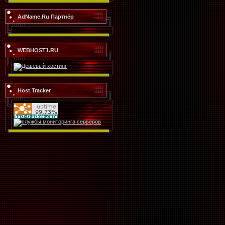
AdName.Ru Партнёр
WEBHOST1.RU
Host Tracker