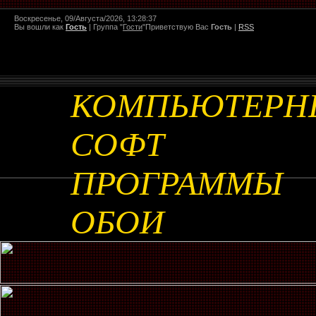
Воскресенье, 09/Августа/2026, 13:28:37
Вы вошли как
Гость
|
Группа
"
Гости
"
Приветствую Вас
Гость
|
RSS
КОМПЬЮТЕРН
СОФТ
ПРОГРАММЫ
ОБОИ