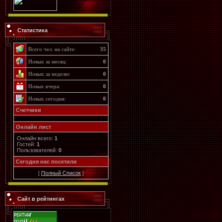
Статистика
Всего чел. на сайте:
35
Новых за месяц:
0
Новых за неделю:
0
Новых вчера:
0
Новых сегодня:
0
Счетчики
Онлайн лист
Онлайн всего:
1
Гостей:
1
Пользователей:
0
Cегодня нас посетили
[
Полный Список
]
Сайт в рейтингах