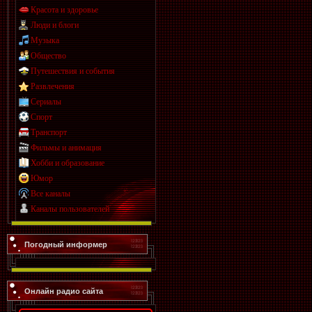
Красота и здоровье
Люди и блоги
Музыка
Общество
Путешествия и события
Развлечения
Сериалы
Спорт
Транспорт
Фильмы и анимация
Хобби и образование
Юмор
Все каналы
Каналы пользователей
Погодный информер
Онлайн радио сайта