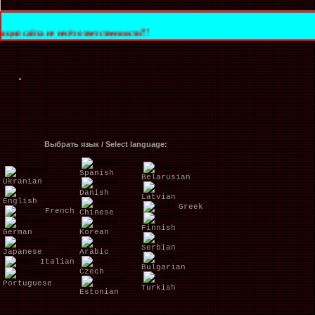
несёт ответственности!!!
Выбрать язык / Select language:
Spanish
Belarusian
Ukranian
Danish
Latvian
English
Greek
French
Chinese
Finnish
German
Korean
Serbian
Japanese
Arabic
Italian
Bulgarian
Czech
Portuguese
Turkish
Estonian