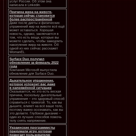
услуг России. Об этом она
написала в Linkedin.
Причина жира на животе,
которая сейчас становится
более распространённой
Даже после диеты и физических
упражнений жир на животе всё ещё
может оставаться. Хорошая
новость, однако, заключается в
том, что есть вещи, которые вы
можете сделать, чтобы замедлить
накопление жира на животе. Об
одной из них сейчас расскажет
WomanEL.
Surface Duo получил
обновление за февраль 2022
года
Компания Microsoft выпустила
обновление для Surface Duo.
Дыхательное упражнение,
которое успокоит вас даже
в напряжённой ситуации
Оказывается, но это есть веская
причина, поскольку дыхательные
упражнения – это здоровый способ
справиться с тревогой. То, как вы
дышите, влияет на всё ваше тело,
поэтому важно осознавать, как вы
это делаете. Глубокое дыхание –
один из лучших способов помочь
телу снять напряжение.
Украинские программисты
придумали игру, которая
помогает пользователю