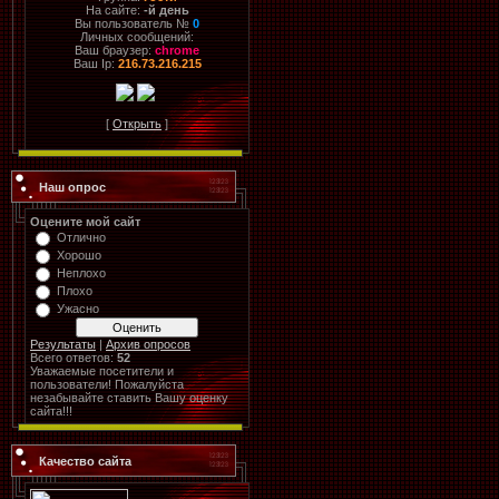
На сайте:
-й день
Вы пользователь №
0
Личных сообщений:
Ваш браузер:
chrome
Ваш Ip:
216.73.216.215
[
Открыть
]
Наш опрос
Оцените мой сайт
Отлично
Хорошо
Неплохо
Плохо
Ужасно
Результаты
|
Архив опросов
Всего ответов:
52
Уважаемые посетители и
пользователи! Пожалуйста
незабывайте ставить Вашу оценку
сайта!!!
Качество сайта