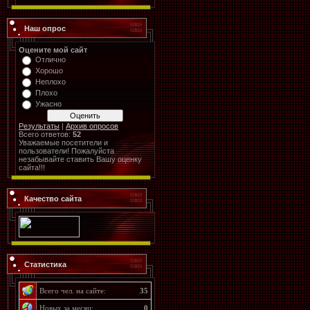
Наш опрос
Оцените мой сайт
Отлично
Хорошо
Неплохо
Плохо
Ужасно
Результаты
|
Архив опросов
Всего ответов:
52
Уважаемые посетители и
пользователи! Пожалуйста
незабывайте ставить Вашу оценку
сайта!!!
Качество сайта
Статистика
Всего чел. на сайте:
35
Новых за месяц:
0