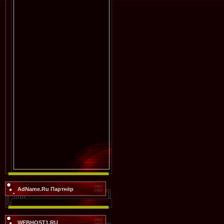
AdName.Ru Партнёр
WEBHOST1.RU