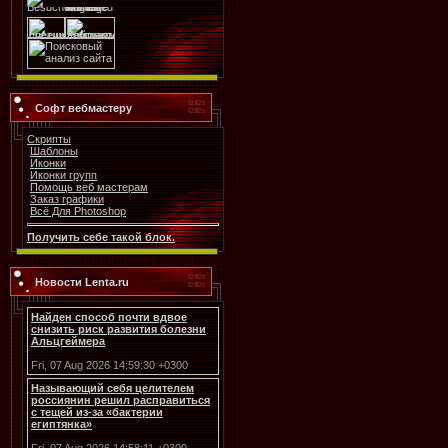
Софт вебмастеру
Скрипты
Шаблоны
Иконки
Иконки групп
Помощь веб мастерам
Заказ графики
Всё Для Photoshop
Получить себе такой блок.
Новости Lenta.ru
Найден способ почти вдвое
снизить риск развития болезни
Альцгеймера
Fri, 07 Aug 2026 14:59:30 +0300
Называющий себя целителем
россиянин решил расправиться
с тещей из-за «бактерии
египтянка»