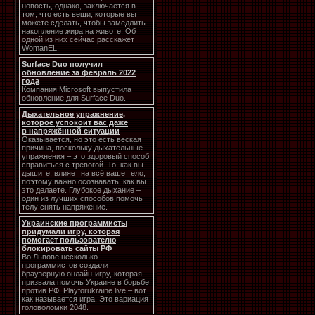
новость, однако, заключается в
том, что есть вещи, которые вы
можете сделать, чтобы замедлить
накопление жира на животе. Об
одной из них сейчас расскажет
WomanEL.
Surface Duo получил
обновление за февраль 2022
года
Компания Microsoft выпустила
обновление для Surface Duo.
Дыхательное упражнение,
которое успокоит вас даже
в напряжённой ситуации
Оказывается, но это есть веская
причина, поскольку дыхательные
упражнения – это здоровый способ
справиться с тревогой. То, как вы
дышите, влияет на всё ваше тело,
поэтому важно осознавать, как вы
это делаете. Глубокое дыхание –
один из лучших способов помочь
телу снять напряжение.
Украинские программисты
придумали игру, которая
помогает пользователю
блокировать сайты РФ
Во Львове несколько
программистов создали
браузерную онлайн-игру, которая
призвала помочь Украине в борьбе
против РФ. Playforukraine.live – вот
как называется игра. Это вариация
головоломки 2048.