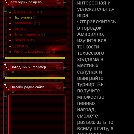
интересная и
Категории раздела
увлекательная
Аркады и экшн
[67]
игра!
Настольные
[5]
Отправляйтесь
Головоломки
[115]
в городок
Слова
[2]
Амарилло,
Поиск предметов
[68]
изучите все
Стратегии
[15]
тонкости
Другие
[4]
Многопользовательские
техасского
[21]
холдема в
местных
Погодный информер
салунах и
выиграйте
турнир! Вы
Онлайн радио сайта
получите
множество
ценных
наград,
сможете
разъезжать по
всему штату, а