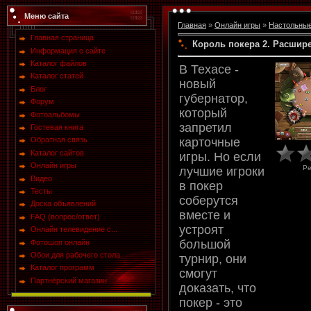
Меню сайта
Главная
»
Онлайн игры
»
Настольны
Главная страница
Король покера 2. Расшир
Информация о сайте
Каталог файлов
В Техасе -
Каталог статей
новый
Блог
губернатор,
Форум
который
Фотоальбомы
запретил
Гостевая книга
карточные
Обратная связь
Каталог сайтов
игры. Но если
Онлайн игры
Ре
лучшие игроки
Видео
в покер
Тесты
соберутся
Доска объявлений
вместе и
FAQ (вопрос/ответ)
устроят
Онлайн телевидение с...
большой
Фотошоп онлайн
Обои для рабочего стола
турнир, они
Каталог программ
смогут
Партнёрский магазин ...
доказать, что
покер - это