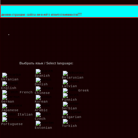
 сайта не несёт ответственности!!!
Выбрать язык / Select language:
Spanish
Belarusian
Ukranian
Danish
Latvian
English
Greek
French
Chinese
Finnish
German
Korean
Serbian
Japanese
Arabic
Italian
Bulgarian
Czech
Portuguese
Turkish
Estonian