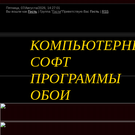
Пятница, 07/Августа/2026, 14:27:01
Вы вошли как
Гость
|
Группа
"
Гости
"
Приветствую Вас
Гость
|
RSS
КОМПЬЮТЕРН
СОФТ
ПРОГРАММЫ
ОБОИ