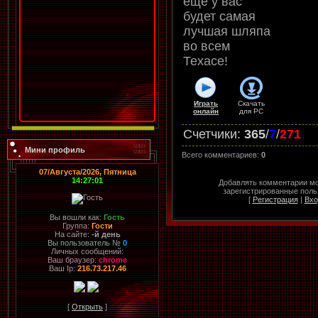
еще у вас
будет самая
лучшая шляпа
во всем
Техасе!
Играть
Скачать
онлайн
для
PC
Счетчики
:
365
/
7
/
271
Мини профиль
Всего комментариев
:
0
07/Августа/2026, Пятница
14:27:01
Добавлять комментарии мо
зарегистрированные поль
[
Регистрация
|
Вхо
Вы вошли как:
Гость
Группа:
Гости
На сайте:
-й день
Вы пользователь №
0
Личных сообщений:
Ваш браузер:
chrome
Ваш Ip:
216.73.217.46
[
Открыть
]