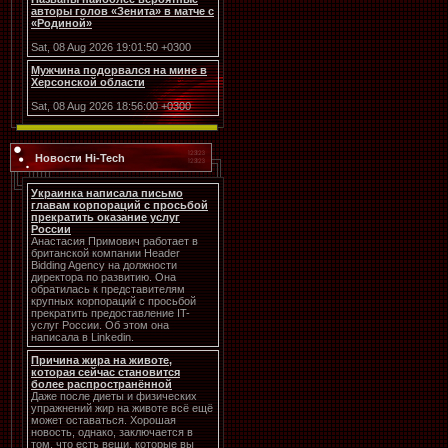
авторы голов «Зенита» в матче с
«Родиной»
Sat, 08 Aug 2026 19:01:50 +0300
Мужчина подорвался на мине в
Херсонской области
Sat, 08 Aug 2026 18:56:00 +0300
Новости Hi-Tech
Украинка написала письмо
главам корпораций с просьбой
прекратить оказание услуг
России
Анастасия Примович работает в
британской компании Header
Bidding Agency на должности
директора по развитию. Она
обратилась к представителям
крупных корпораций с просьбой
прекратить предоставление IT-
услуг России. Об этом она
написала в Linkedin.
Причина жира на животе,
которая сейчас становится
более распространённой
Даже после диеты и физических
упражнений жир на животе всё ещё
может оставаться. Хорошая
новость, однако, заключается в
том, что есть вещи, которые вы