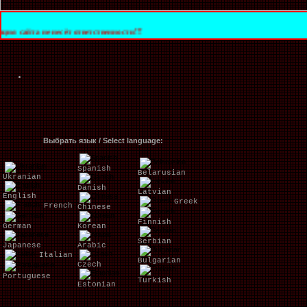
несёт ответственности!!!
Выбрать язык / Select language:
Spanish
Belarusian
Ukranian
Danish
Latvian
English
Greek
French
Chinese
Finnish
German
Korean
Serbian
Japanese
Arabic
Italian
Bulgarian
Czech
Portuguese
Turkish
Estonian