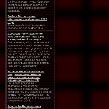
можете сделать, чтобы замедлить
накопление жира на животе. Об
одной из них сейчас расскажет
WomanEL.
Surface Duo получил
обновление за февраль 2022
года
Компания Microsoft выпустила
обновление для Surface Duo.
Дыхательное упражнение,
которое успокоит вас даже
в напряжённой ситуации
Оказывается, но это есть веская
причина, поскольку дыхательные
упражнения – это здоровый способ
справиться с тревогой. То, как вы
дышите, влияет на всё ваше тело,
поэтому важно осознавать, как вы
это делаете. Глубокое дыхание –
один из лучших способов помочь
телу снять напряжение.
Украинские программисты
придумали игру, которая
помогает пользователю
блокировать сайты РФ
Во Львове несколько
программистов создали
браузерную онлайн-игру, которая
призвала помочь Украине в борьбе
против РФ. Playforukraine.live – вот
как называется игра. Это вариация
головоломки 2048.
Теперь Twitter позволяет