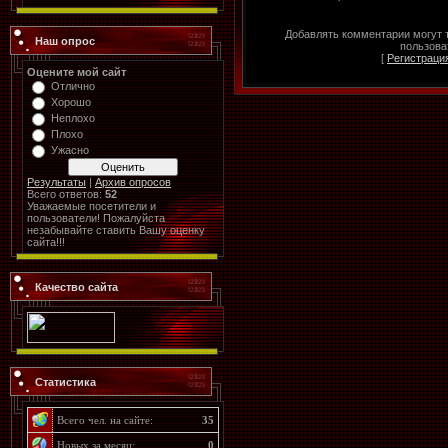
Добавлять комментарии могут 
Наш опрос
пользова
[
Регистраци
Оцените мой сайт
Отлично
Хорошо
Неплохо
Плохо
Ужасно
Результаты
|
Архив опросов
Всего ответов:
52
Уважаемые посетители и
пользователи! Пожалуйста
незабывайте ставить Вашу оценку
сайта!!!
Качество сайта
Статистика
Всего чел. на сайте:
35
Новых за месяц:
0