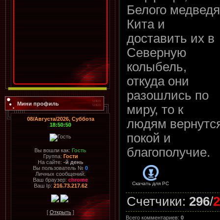
Белого медведя
Кита и
доставить их в
Северную
колыбель,
откуда они
разошлись по
Мини профиль
миру, то к
08/Августа/2026, Суббота
людям вернутс
18:50:50
покой и
благополучие.
Вы вошли как:
Гость
Группа:
Гости
На сайте:
-й день
Вы пользователь №
0
Личных сообщений:
Ваш браузер:
chrome
Скачать для
PC
Ваш Ip:
216.73.217.62
Счетчики
:
296
/
2
[
Открыть
]
Всего комментариев
:
0