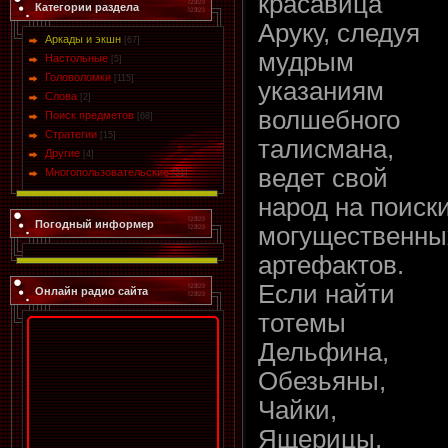
красавица
Категории раздела
Аруку, следуя
Аркады и экшн
[67]
мудрым
Настольные
[5]
Головоломки
[115]
указаниям
Слова
[2]
волшебного
Поиск предметов
[68]
Стратегии
[15]
талисмана,
Другие
[4]
ведет свой
Многопользовательские
[21]
народ на поиск
Погодный информер
могущественны
артефактов.
Если найти
Онлайн радио сайта
тотемы
Дельфина,
Обезьяны,
Чайки,
Ящерицы,