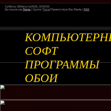
Суббота, 08/Августа/2026, 18:50:50
Вы вошли как
Гость
|
Группа
"
Гости
"
Приветствую Вас
Гость
|
RSS
КОМПЬЮТЕРН
СОФТ
ПРОГРАММЫ
ОБОИ