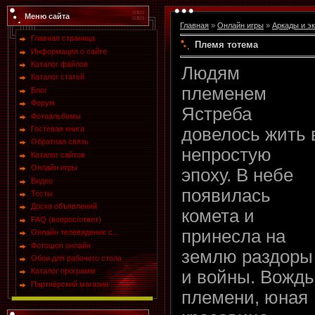
Меню сайта
Главная
»
Онлайн игры
»
Аркады и э
Главная страница
Племя тотема
Информация о сайте
Каталог файлов
Людям
Каталог статей
племенем
Блог
Форум
Ястреба
Фотоальбомы
довелось жить 
Гостевая книга
Обратная связь
непростую
Каталог сайтов
Онлайн игры
эпоху. В небе
Видео
появилась
Тесты
Доска объявлений
комета и
FAQ (вопрос/ответ)
принесла на
Онлайн телевидение с...
Фотошоп онлайн
землю раздоры
Обои для рабочего стола
Каталог программ
и войны. Вождь
Партнёрский магазин ...
племени, юная