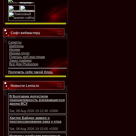
Софт вебмастеру
Скрипты
Шаблоны
Иконки
Иконки групп
Помощь веб мастерам
Заказ графики
Всё Для Photoshop
Получить себе такой блок.
Новости Lenta.ru
В Болгарии допустили
принадлежность взорвавшегося
дрона ВСУ
Sat, 08 Aug 2026 19:12:46 +0300
Хантер Байден заявил о
прогрессировании рака у отца
Sat, 08 Aug 2026 19:10:00 +0300
Названы наиболее вероятные