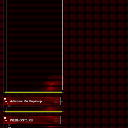
AdName.Ru Партнёр
WEBHOST1.RU