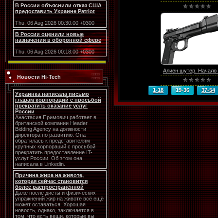
В России объяснили отказ США
предоставить Украине Patriot
Thu, 06 Aug 2026 00:30:00 +0300
В России оценили новые
назначения в оборонной сфере
Thu, 06 Aug 2026 00:18:00 +0300
Алиен шутер. Начало в
Новости Hi-Tech
1-18
19-36
37-54
Украинка написала письмо
главам корпораций с просьбой
прекратить оказание услуг
России
Анастасия Примович работает в
британской компании Header
Bidding Agency на должности
директора по развитию. Она
обратилась к представителям
крупных корпораций с просьбой
прекратить предоставление IT-
услуг России. Об этом она
написала в Linkedin.
Причина жира на животе,
которая сейчас становится
более распространённой
Даже после диеты и физических
упражнений жир на животе всё ещё
может оставаться. Хорошая
новость, однако, заключается в
том, что есть вещи, которые вы