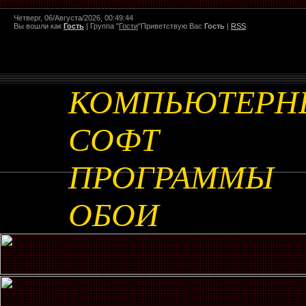
Четверг, 06/Августа/2026, 00:49:44
Вы вошли как
Гость
|
Группа
"
Гости
"
Приветствую Вас
Гость
|
RSS
КОМПЬЮТЕРН
СОФТ
ПРОГРАММЫ
ОБОИ