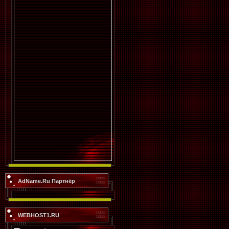
AdName.Ru Партнёр
WEBHOST1.RU