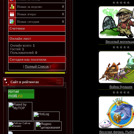
Новых за неделю:
0
Новых вчера:
0
Новых сегодня:
0
Счетчики
Онлайн лист
Веселый могильщ
Онлайн всего:
1
Гостей:
1
Пользователей:
0
Cегодня нас посетили
[
Полный Список
]
Сайт в рейтингах
Война букашек
Веселая ферма. Рыбны