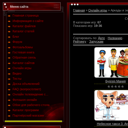
Меню сайта
Главная
»
Онлайн игры
» Аркады и э
Главная страница
С
Информация о сайте
В категории игр
:
67
Показано игр
:
19-36
Каталог файлов
Каталог статей
Блог
Сортировать по
:
Дате
·
Названию
·
Рейтингу
·
Запускам
Форум
Фотоальбомы
Гостевая книга
Обратная связь
Каталог сайтов
Онлайн игры
Видео
Тесты
Бургер Мания
Доска объявлений
FAQ (вопрос/ответ)
Онлайн телевидение с...
Фотошоп онлайн
Обои для рабочего стола
Каталог программ
Партнёрский магазин ...
Небесное такси 3. Аге