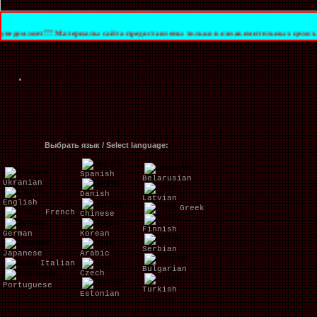
т!!! Материалы сайта предоставлены только в ознакомительных целях. За их каче
Выбрать язык / Select language:
Spanish
Belarusian
Ukranian
Danish
Latvian
English
Greek
French
Chinese
Finnish
German
Korean
Serbian
Japanese
Arabic
Italian
Bulgarian
Czech
Portuguese
Turkish
Estonian