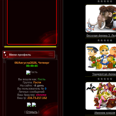
Веселая ферма 3. Ледн
Мини профиль
06/Августа/2026, Четверг
00:49:44
Тридевятая ферм
Вы вошли как:
Гость
Группа:
Гости
На сайте:
-й день
Вы пользователь №
0
Личных сообщений:
Ваш браузер:
chrome
Ваш Ip:
216.73.217.152
[
Открыть
]
Именем короля