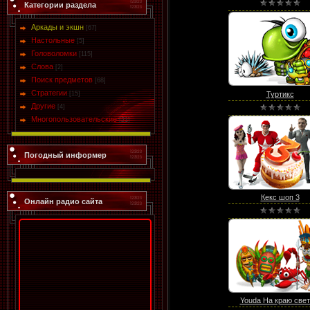
Категории раздела
Аркады и экшн
[67]
Настольные
[5]
Головоломки
[115]
Слова
[2]
Поиск предметов
[68]
Стратегии
Туртикс
[15]
Другие
[4]
Многопользовательские
[21]
Погодный информер
Кекс шоп 3
Онлайн радио сайта
Youda На краю свет