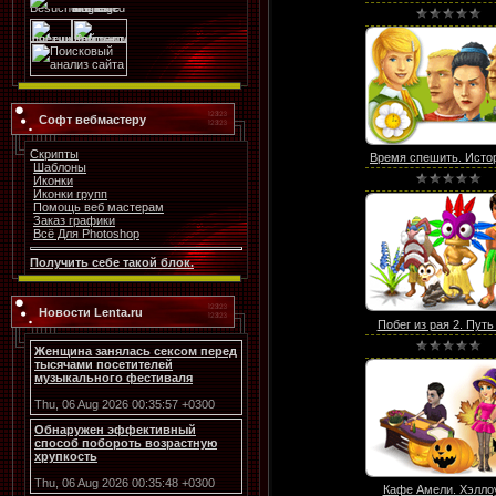
Софт вебмастеру
Скрипты
Время спешить. Истори
Шаблоны
Иконки
Иконки групп
Помощь веб мастерам
Заказ графики
Всё Для Photoshop
Получить себе такой блок.
Новости Lenta.ru
Побег из рая 2. Путь 
Женщина занялась сексом перед
тысячами посетителей
музыкального фестиваля
Thu, 06 Aug 2026 00:35:57 +0300
Обнаружен эффективный
способ побороть возрастную
хрупкость
Thu, 06 Aug 2026 00:35:48 +0300
Кафе Амели. Хэлло