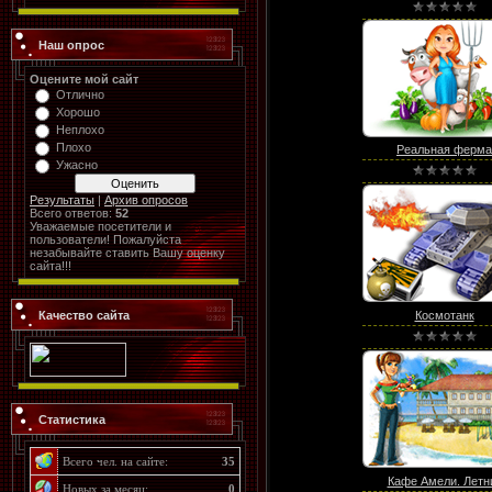
Наш опрос
Оцените мой сайт
Отлично
Хорошо
Неплохо
Плохо
Реальная ферма
Ужасно
Результаты
|
Архив опросов
Всего ответов:
52
Уважаемые посетители и
пользователи! Пожалуйста
незабывайте ставить Вашу оценку
сайта!!!
Космотанк
Качество сайта
Статистика
Всего чел. на сайте:
35
Кафе Амели. Летн
Новых за месяц:
0