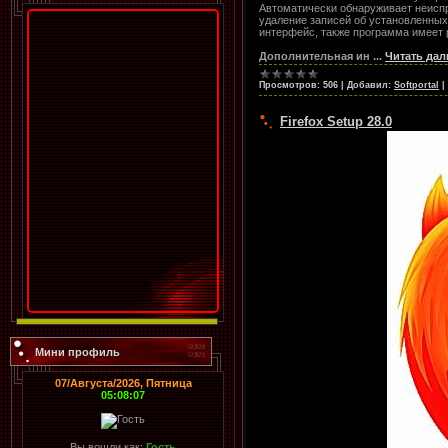
Автоматически обнаруживает неисп
удаление записей об установленных
интерфейс, также программа имеет
Дополнительная ин
...
Читать дал
Просмотров:
506
|
Добавил:
Softportal
|
Firefox Setup 28.0
Мини профиль
07/Августа/2026, Пятница
05:08:07
Вы вошли как:
Гость