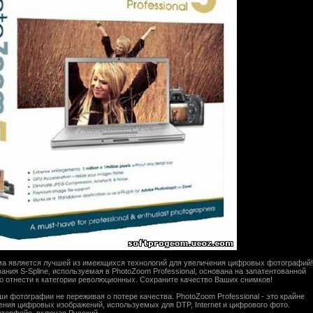
ма является лучшей из имеющихся технологий для увеличения цифровых фотографий!
ия S-Spline, используемая в PhotoZoom Professional, основана на запатентованной
о отнести к категории революционных. Сохраните качество Ваших снимков!
 фотографии не переживая о потере качества. PhotoZoom Professional - это крайне
ния цифровых изображений, используемых для DTP, Internet и цифрового фото.
терфейс, включая Русский.