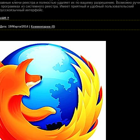
равные ключи реестра и полностью удаляет их по вашему разрешению. Возможно руч
 программах из системного реестра. Имеет приятный и удобный пользовательский
 русскоязычный интерфейс.
ьше »
Дата:
19/Марта/2014
|
Комментарии (0)