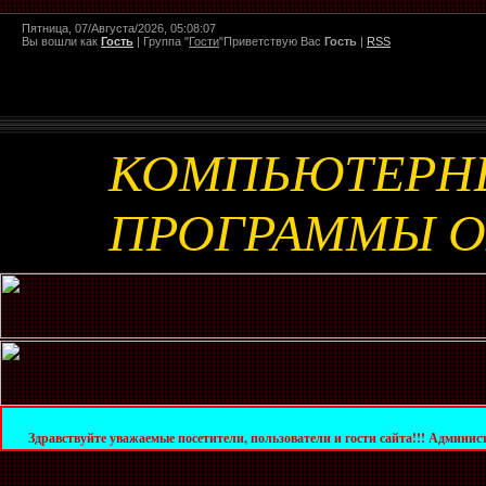
Пятница, 07/Августа/2026, 05:08:07
Вы вошли как
Гость
|
Группа
"
Гости
"
Приветствую Вас
Гость
|
RSS
КОМПЬЮТЕРН
ПРОГРАММЫ 
те уважаемые посетители, пользователи и гости сайта!!! Администрация сайта ув