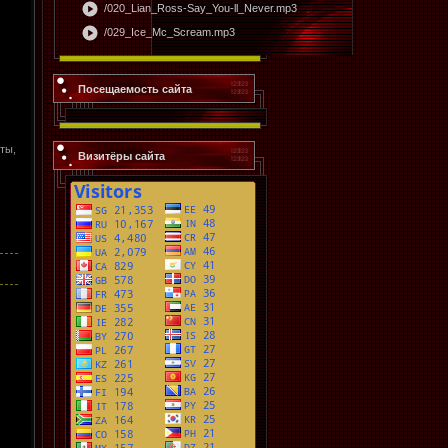
play_circle
/020_Lian_Ross-Say_You-ll_Never.mp3
play_circle
/029_Ice_Mc_Scream.mp3
Посещаемость сайта
ты,
Визитёры сайта