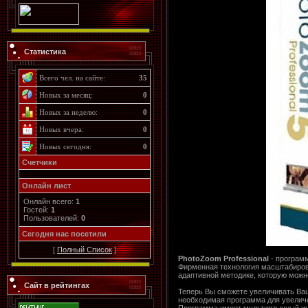
Статистика
Всего чел. на сайте:
35
Новых за месяц:
0
Новых за неделю:
0
Новых вчера:
0
Новых сегодня:
0
Счетчики
Онлайн лист
Онлайн всего:
1
Гостей:
1
Пользователей:
0
Cегодня нас посетили
[
Полный Список
]
PhotoZoom Professional
- програм
Фирменная технология масштабирован
адаптивной методике, которую можн
Сайт в рейтингах
Теперь Вы сможете увеличивать Ваши
необходимая программа для увеличе
Программа имеет мультиязычный ин