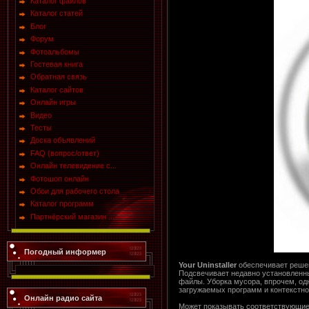
Каталог файлов
Каталог статей
Блог
Форум
Фотоальбомы
Гостевая книга
Обратная связь
Каталог сайтов
Онлайн игры
Видео
Тесты
Доска объявлений
FAQ (вопрос/ответ)
Онлайн телевидение с...
Фотошоп онлайн
Обои для рабочего стола
Каталог программ
Партнёрский магазин ...
Погодный информер
Your Uninstaller
обеспечивает решен
Подсвечивает недавно установленн
файлы. Уборка мусора, впрочем, од
загружаемых программ и контекстное 
Онлайн радио сайта
Может показывать соответствующие 