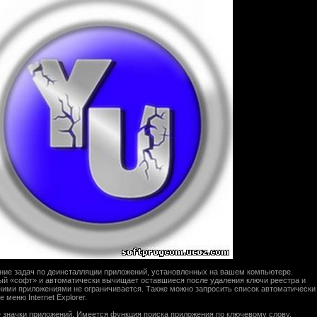
ие задач по деинсталляции приложений, установленных на вашем компьютере.
ый «софт» и автоматически вычищает оставшиеся после удаления ключи реестра и
ними приложениями не ограничивается. Также можно запросить список автоматически
меню Internet Explorer.
значки приложений. Имеется функция поиска приложения по ключевому слову.