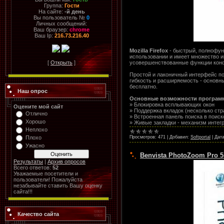
Группа:
Гости
На сайте:
-й день
Вы пользователь №
0
Личных сообщений:
Ваш браузер:
chrome
Ваш Ip:
216.73.216.40
Mozilla Firefox
- быстрый, полнофунк
использовании и имеет множество и
усовершенствованные функции конф
[
Открыть
]
Простой и лаконичный интерфейс по
гибкость и расширяемость - основны
бесплатно.
Наш опрос
Основные возможности програм
» Блокировка всплывающих окон
Оцените мой сайт
» Поддержка вкладок (несколько стр
Отлично
» Встроенная панель поиска в поис
Хорошо
» Живые закладки - механизм инте
Неплохо
Просмотров:
471
|
Добавил:
Softportal
|
Дата
Плохо
Ужасно
Benvista PhotoZoom Pro 5.1
Результаты
|
Архив опросов
Всего ответов:
52
Уважаемые посетители и
пользователи! Пожалуйста
незабывайте ставить Вашу оценку
сайта!!!
Качество сайта