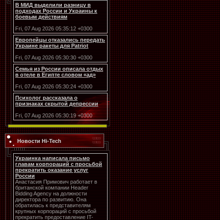
В МИД выделили разницу в
подходах России и Украины к
боевым действиям
Fri, 07 Aug 2026 05:35:12 +0300
Европейцы отказались передать
Украине ракеты для Patriot
Fri, 07 Aug 2026 05:30:30 +0300
Семья из России описала отдых
в отеле в Египте словом «ад»
Fri, 07 Aug 2026 05:30:24 +0300
Психолог рассказала о
признаках скрытой депрессии
Fri, 07 Aug 2026 05:30:19 +0300
Новости Hi-Tech
Украинка написала письмо
главам корпораций с просьбой
прекратить оказание услуг
России
Анастасия Примович работает в
британской компании Header
Bidding Agency на должности
директора по развитию. Она
обратилась к представителям
крупных корпораций с просьбой
прекратить предоставление IT-