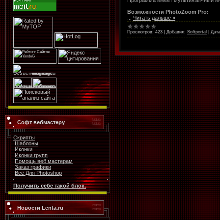
Возможности PhotoZoom Pro:
...
Читать дальше »
Просмотров:
423
|
Добавил:
Softportal
|
Дата
Софт вебмастеру
Скрипты
Шаблоны
Иконки
Иконки групп
Помощь веб мастерам
Заказ графики
Всё Для Photoshop
Получить себе такой блок.
Новости Lenta.ru