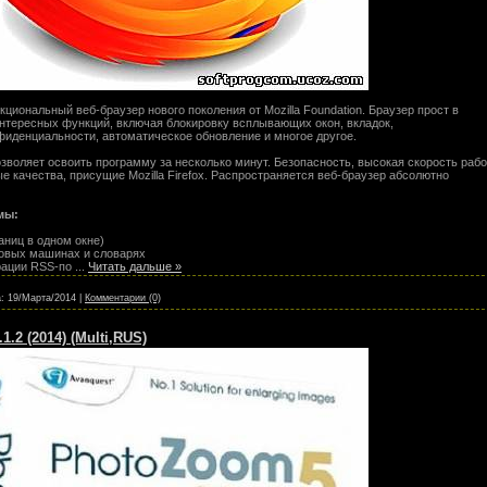
циональный веб-браузер нового поколения от Mozilla Foundation. Браузер прост в
нтересных функций, включая блокировку всплывающих окон, вкладок,
иденциальности, автоматическое обновление и многое другое.
зволяет освоить программу за несколько минут. Безопасность, высокая скорость рабо
е качества, присущие Mozilla Firefox. Распространяется веб-браузер абсолютно
мы:
аниц в одном окне)
ковых машинах и словарях
грации RSS-по
...
Читать дальше »
:
19/Марта/2014
|
Комментарии (0)
.2 (2014) (Multi,RUS)