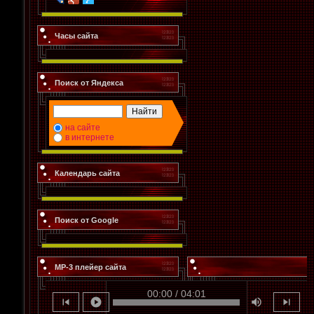
Часы сайта
Поиск от Яндекса
на сайте
в интернете
Календарь сайта
Поиск от Google
MP-3 плейер сайта
00:00 / 04:01
skip_previous
play_circle
volume_up
skip_next