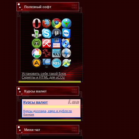
Полезный софт
Установить себе такой Блок
Скрипты и HTML для uCOz
Курсы валют
Курсы валют
Курсы доллара, евро и рубля по
банкам
Мини-чат