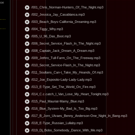
ное
play_circle
/001_Chris_Norman-Hunters_Of_The_Night.mp3
play_circle
/002_Jessica_Jay_Casablanca.mp3
play_circle
/003_Beach_Boys-California_Dreaming.mp3
play_circle
/004_Tiggy_Why.mp3
play_circle
/005_U_96_Das_Boot.mp3
play_circle
/006_Secret_Service_Flash_In_The_Night.mp3
play_circle
/008_Captain_Jack_Dream_A_Dream.mp3
play_circle
/009_Jethro_Tull-Farm_On_The_Freeway.mp3
play_circle
/010_Secret_Service-Flash_In_The_Night.mp3
play_circle
/011_Soultans_Can-t_Take_My_Heands_Of.mp3
play_circle
/012_Joe_Esposito-Lady-Lady-Lady.mp3
play_circle
/013_E-Type_Set_The_World_On_Fire.mp3
play_circle
/014_C.c.catch_I_Van_Lose_My_Heart_Tonight.mp3
play_circle
/015_Paul_Mauriat-Mamy_Blue.mp3
play_circle
/016_Blue_System-My_Bad_Is_Too_Big.mp3
play_circle
/017_B_Jorn_Ulvaes_Benny_Anderson-One_Night_In_Bang.mp3
play_circle
/018_E-Type_Russian_Lullaby.mp3
play_circle
/019_Dj_Bobo_Somebody_Dance_With_Me.mp3