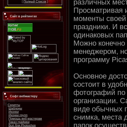
различных мест
[
Полный Список
]
Просматривая 
моменты своей 
Сайт в рейтингах
праздники. И в
одинаковых пап
Можно конечно
менеджером, но
программу Pica
Основное дост
состоит в удо
фотографий по
Софт вебмастеру
организации. С
Скрипты
виде обычных п
Шаблоны
Иконки
снимка, места д
Иконки групп
Помощь веб мастерам
Заказ графики
папок осуществ
Всё Для Photoshop