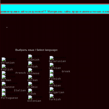
я сайта уведомляет!!! Материалы сайта предоставлены только в ознакомительных 
Выбрать язык / Select language:
Spanish
Belarusian
Ukranian
Danish
Latvian
English
Greek
French
Chinese
Finnish
German
Korean
Serbian
Japanese
Arabic
Italian
Bulgarian
Czech
Portuguese
Turkish
Estonian