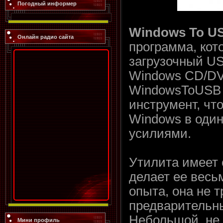
Погодный информер
Windows To US
Онлайн радио сайта
программа, кот
загрузочный US
Windows CD/DV
WindowsToUSB L
инструмент, чт
Windows в один
усилиями.
Утилита имеет 
делает ее весь
опыта, она не т
предварительны
Небольшой, не
Мини профиль