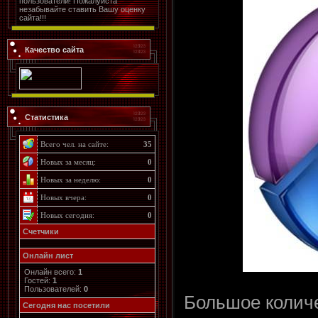
пользователи! Пожалуйста
незабывайте ставить Вашу оценку
сайта!!!
Качество сайта
Статистика
Всего чел. на сайте:
35
Новых за месяц:
0
Новых за неделю:
0
Новых вчера:
0
Новых сегодня:
0
Счетчики
Онлайн лист
Онлайн всего:
1
Гостей:
1
Пользователей:
0
Большое колич
Cегодня нас посетили