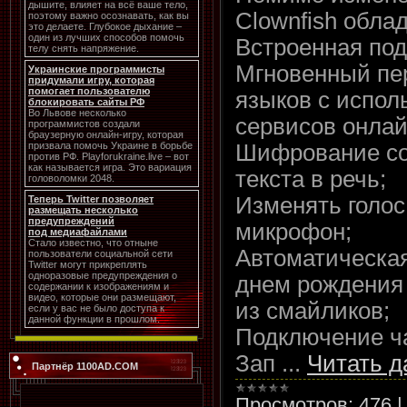
дышите, влияет на всё ваше тело,
Clownfish обл
поэтому важно осознавать, как вы
это делаете. Глубокое дыхание –
один из лучших способов помочь
Встроенная по
телу снять напряжение.
Мгновенный пе
Украинские программисты
придумали игру, которая
помогает пользователю
языков с испо
блокировать сайты РФ
Во Львове несколько
сервисов онлай
программистов создали
браузерную онлайн-игру, которая
Шифрование со
призвала помочь Украине в борьбе
против РФ. Playforukraine.live – вот
как называется игра. Это вариация
текста в речь;
головоломки 2048.
Изменять голос
Теперь Twitter позволяет
размещать несколько
предупреждений
микрофон;
под медиафайлами
Стало известно, что отныне
Автоматическая
пользователи социальной сети
Twitter могут прикреплять
одноразовые предупреждения о
днем рождения 
содержании к изображениям и
видео, которые они размещают,
из смайликов;
если у вас не было доступа к
данной функции в прошлом.
Подключение ча
Зап
...
Читать д
Партнёр 1100AD.COM
Просмотров:
476