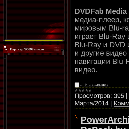
DVDFab Media 
медиа-плеер, к
мировым Blu-ra
играет Blu-Ray 
Blu-Ray и DVD 
Партнёр SODGame.ru
и другие виде
навигации Blu-
видео.
...
Читать дальше »
Просмотров:
395
Марта/2014
|
Комм
PowerArchi