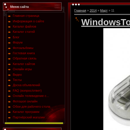
Меню сайта
Главная
»
2014
»
Март
»
11
Главная страница
WindowsToU
Информация о сайте
Каталог файлов
Каталог статей
Блог
Форум
Фотоальбомы
Гостевая книга
Обратная связь
Каталог сайтов
Онлайн игры
Видео
Тесты
Доска объявлений
FAQ (вопрос/ответ)
Онлайн телевидение с...
Фотошоп онлайн
Обои для рабочего стола
Каталог программ
Партнёрский магазин ...