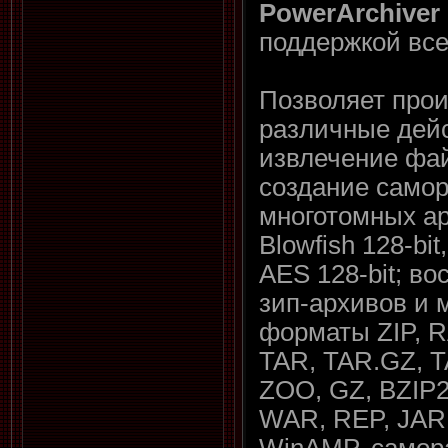
PowerArchiver
поддержкой все
Позволяет про
различные дейс
извлечение фа
создание само
многотомных а
Blowfish 128-bit
AES 128-bit; в
зип-архивов и 
форматы ZIP, R
TAR, TAR.GZ, T
ZOO, GZ, BZIP2
WAR, REP, JAR
WinAMP, самор