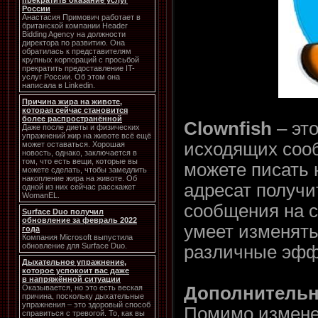
прекратить оказание услуг
России
Анастасия Примович работает в
британской компании Header
Bidding Agency на должности
директора по развитию. Она
обратилась к представителям
крупных корпораций с просьбой
прекратить предоставление IT-
услуг России. Об этом она
написала в Linkedin.
Причина жира на животе,
которая сейчас становится
более распространённой
Clownfish
– эт
Даже после диеты и физических
упражнений жир на животе всё ещё
исходящих сооб
может оставаться. Хорошая
новость, однако, заключается в
том, что есть вещи, которые вы
можете писать 
можете сделать, чтобы замедлить
накопление жира на животе. Об
адресат получи
одной из них сейчас расскажет
WomanEL.
сообщения на с
Surface Duo получил
обновление за февраль 2022
умеет изменять
года
Компания Microsoft выпустила
обновление для Surface Duo.
различные эфф
Дыхательное упражнение,
которое успокоит вас даже
в напряжённой ситуации
Дополнительн
Оказывается, но это есть веская
причина, поскольку дыхательные
упражнения – это здоровый способ
Помимо изменен
справиться с тревогой. То, как вы