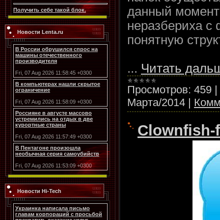
данный момент 
Получить себе такой блок.
неразбериха с 
Новости Lenta.ru
понятную струк
В России обрушился спрос на
машины отечественного
производителя
...
Читать даль
Fri, 07 Aug 2026 11:58:45 +0300
В компьютерах нашли скрытое
Просмотров:
459
ограничение
Марта/2014
|
Комм
Fri, 07 Aug 2026 11:58:09 +0300
Россияне в августе массово
устремились на отдых в две
Clownfish-
курортные страны
Fri, 07 Aug 2026 11:57:49 +0300
В Пентагоне произошла
необычная серия самоубийств
Fri, 07 Aug 2026 11:53:09 +0300
Новости Hi-Tech
Украинка написала письмо
главам корпораций с просьбой