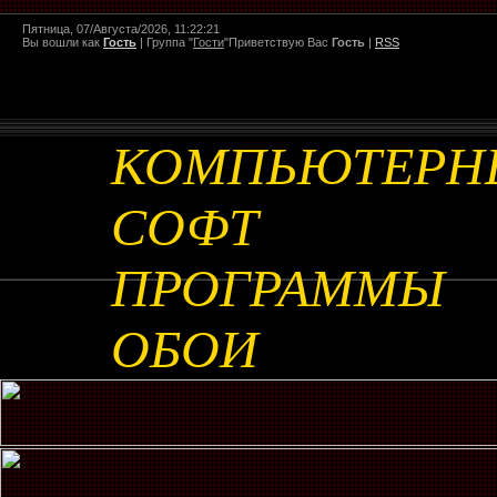
Пятница, 07/Августа/2026, 11:22:21
Вы вошли как
Гость
|
Группа
"
Гости
"
Приветствую Вас
Гость
|
RSS
КОМПЬЮТЕРН
СОФТ
ПРОГРАММЫ
ОБОИ