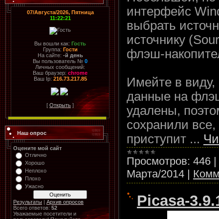
интерфейс Win
07/Августа/2026, Пятница
11:22:21
выбрать источни
источнику (Sour
Вы вошли как:
Гость
Группа:
Гости
флэш-накопител
На сайте:
-й день
Вы пользователь №
0
Личных сообщений:
Ваш браузер:
chrome
Имейте в виду, 
Ваш Ip:
216.73.217.85
данные на флэш
[
Открыть
]
удалены, поэто
сохранили все,
Наш опрос
приступит
...
Чи
Оцените мой сайт
Отлично
Просмотров:
446
Хорошо
Марта/2014
|
Комм
Неплохо
Плохо
Ужасно
Picasa-3.9.
Результаты
|
Архив опросов
Всего ответов:
52
Уважаемые посетители и