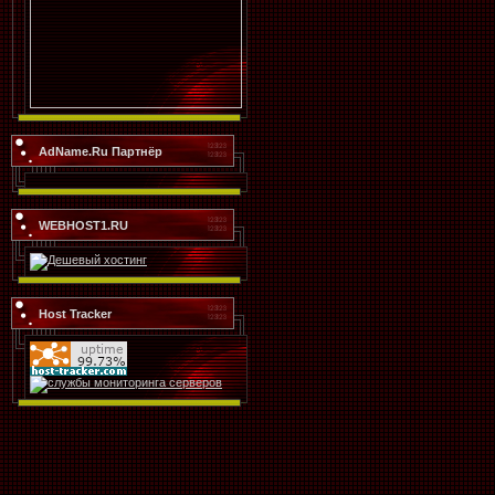
AdName.Ru Партнёр
WEBHOST1.RU
Host Tracker