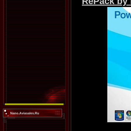
RePack by 
Nano.Aviasales.Ru