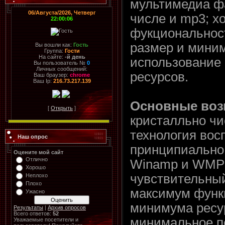
мультимедиа ф
06/Августа/2026, Четверг
числе и mp3; х
22:00:06
фукциональнос
размер и мини
Вы вошли как:
Гость
Группа:
Гости
На сайте:
-й день
использование
Вы пользователь №
0
Личных сообщений:
ресурсов.
Ваш браузер:
chrome
Ваш Ip:
216.73.217.139
Основные воз
[
Открыть
]
кристалльно чи
технология вос
Наш опрос
принципиально 
Оцените мой сайт
Отлично
Winamp и WMP
Хорошо
чувствительный
Неплохо
Плохо
максимум функ
Ужасно
минимума ресу
Результаты
|
Архив опросов
Всего ответов:
52
минимальное п
Уважаемые посетители и