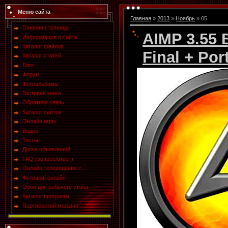
Меню сайта
Главная
»
2013
»
Ноябрь
»
05
Главная страница
AIMP 3.55 
Информация о сайте
Каталог файлов
Final + Por
Каталог статей
Блог
Форум
Фотоальбомы
Гостевая книга
Обратная связь
Каталог сайтов
Онлайн игры
Видео
Тесты
Доска объявлений
FAQ (вопрос/ответ)
Онлайн телевидение с...
Фотошоп онлайн
Обои для рабочего стола
Каталог программ
Партнёрский магазин ...