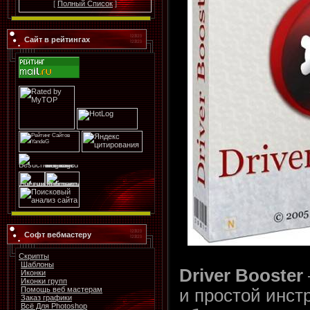
[
Полный Список
]
Сайт в рейтингах
Софт вебмастеру
Скрипты
Шаблоны
Driver Booster
Иконки
Иконки групп
Помощь веб мастерам
и простой инст
Заказ графики
Всё Для Photoshop