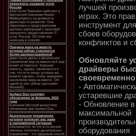
главам корпораций с просьбой
прекратить оказание услуг
лучшей произв
России
Анастасия Примович работает в
играх. Это пра
британской компании Header
Bidding Agency на должности
директора по развитию. Она
инструмент для
обратилась к представителям
крупных корпораций с просьбой
сбоев оборудов
прекратить предоставление IT-
услуг России. Об этом она
конфликтов и с
написала в Linkedin.
Причина жира на животе,
которая сейчас становится
более распространённой
Обновляйте у
Даже после диеты и физических
упражнений жир на животе всё ещё
может оставаться. Хорошая
драйверы быс
новость, однако, заключается в
том, что есть вещи, которые вы
своевременно
можете сделать, чтобы замедлить
накопление жира на животе. Об
одной из них сейчас расскажет
- Автоматическ
WomanEL.
устаревшие др
Surface Duo получил
обновление за февраль 2022
года
- Обновление в
Компания Microsoft выпустила
обновление для Surface Duo.
максимальной
Дыхательное упражнение,
производитель
которое успокоит вас даже
в напряжённой ситуации
Оказывается, но это есть веская
оборудования
причина, поскольку дыхательные
упражнения – это здоровый способ