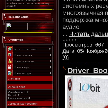
пользователи! Пожалуйста
незабывайте ставить Вашу оценку
системных ресу
сайта!!!
многоязычная 
Качество сайта
поддержка мно
аудио
...
Читать даль
Статистика
Просмотров:
667
Всего чел. на сайте:
35
Дата:
05/Ноября/2
Новых за месяц:
0
(0)
Новых за неделю:
0
Новых вчера:
0
Driver_Boo
Новых сегодня:
0
Счетчики
Онлайн лист
Онлайн всего:
1
Гостей:
1
Пользователей:
0
Cегодня нас посетили