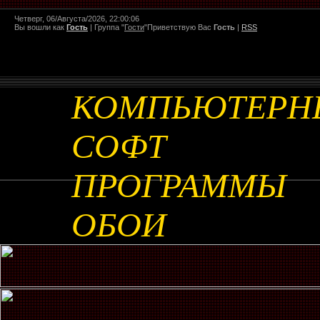
Четверг, 06/Августа/2026, 22:00:06
Вы вошли как
Гость
|
Группа
"
Гости
"
Приветствую Вас
Гость
|
RSS
КОМПЬЮТЕРН
СОФТ
ПРОГРАММЫ
ОБОИ