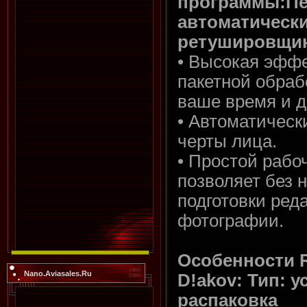
программы:П
автоматическ
ретушировщик
• Высокая эфф
пакетной обраб
ваше время и д
• Автоматическ
черты лица.
• Простой рабо
позволяет без 
подготовки ред
фотографии.
Особенности 
Nano.Aviasales.Ru
D!akov: Тип: у
распаковка