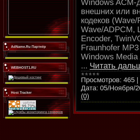
Windows ACM-д
внешних или в
кодеков (Wave
Wave/ADPCM, 
Encoder, TwinV
Fraunhofer MP3
AdName.Ru Партнёр
Windows Media 
...
Читать даль
WEBHOST1.RU
Просмотров:
465
Дата:
05/Ноября/2
Host Tracker
(0)