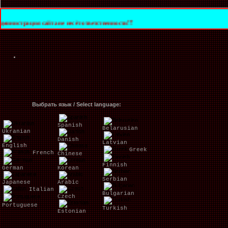
айта не несёт ответственности!!!
Выбрать язык / Select language:
Spanish
Belarusian
Ukranian
Danish
Latvian
English
Greek
French
Chinese
Finnish
German
Korean
Serbian
Japanese
Arabic
Italian
Bulgarian
Czech
Portuguese
Turkish
Estonian