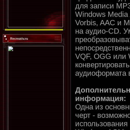
для записи MP
Windows Media 
Vorbis, AAC и 
на аудио-CD. У
преобразовыва
Recreativ.ru
непосредствен
VQF, OGG или 
конвертировать
аудиоформата в
Дополнительн
информация:
Одна из основн
черт - возможн
использования 