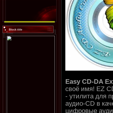
Block title
Easy CD-DA Ext
своё имя! EZ C
- утилита для 
аудио-CD в ка
цифровые ауди