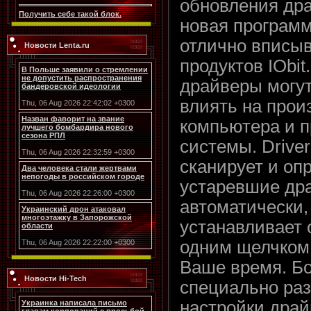
обновления др
Получить себе такой блок.
новая программ
отлично вписыв
Новости Lenta.ru
продуктов IObi
В Польше заявили о стремлении
не допустить распространения
драйверы могу
бандеровской идеологии
влиять на прои
Thu, 06 Aug 2026 22:42:02 +0300
Назван фаворит на звание
компьютера и п
лучшего бомбардира нового
сезона РПЛ
системы. Driver
Thu, 06 Aug 2026 22:32:59 +0300
сканирует и оп
Два человека стали жертвами
непогоды в российском городе
устаревшие др
Thu, 06 Aug 2026 22:26:00 +0300
автоматически,
Украинский дрон атаковал
многоэтажку в Запорожской
устанавливает
области
одним щелчком
Thu, 06 Aug 2026 22:22:00 +0300
Ваше время. Бо
Новости Hi-Tech
специально раз
настройки драй
Украинка написала письмо