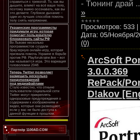
- Тюнинг драй
.
справиться с тревогой. То, как вы
дышите, влияет на всё ваше тело,
поэтому важно осознавать, как вы
»
это делаете. Глубокое дыхание –
один из лучших способов помочь
телу снять напряжение.
Просмотров:
533
Украинские программисты
придумали игру, которая
Дата:
05/Ноября/2
помогает пользователю
блокировать сайты РФ
(0)
Во Львове несколько
программистов создали
браузерную онлайн-игру, которая
призвала помочь Украине в борьбе
ArcSoft Por
против РФ. Playforukraine.live – вот
как называется игра. Это вариация
головоломки 2048.
3.0.0.369
Теперь Twitter позволяет
размещать несколько
RePack/Por
предупреждений
под медиафайлами
Стало известно, что отныне
D!akov [En
пользователи социальной сети
Twitter могут прикреплять
одноразовые предупреждения о
содержании к изображениям и
видео, которые они размещают,
если у вас не было доступа к
данной функции в прошлом.
Партнёр 1100AD.COM