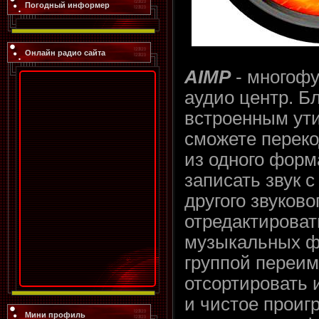
Погодный информер
Онлайн радио сайта
AIMP
- многоф
аудио центр. Б
встроенным ути
сможете перек
из одного форма
записать звук 
другого звуково
отредактироват
музыкальных фа
группой переим
отсортировать 
и чистое проиг
Мини профиль