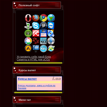
Полезный софт
Установить себе такой Блок
Скрипты и HTML для uCOz
Курсы валют
Курсы валют
Курсы доллара, евро и рубля по
банкам
Мини-чат