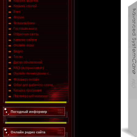
Каталог файлов
Каталог статей
Блог
Форум
Фотоальбомы
Гостевая книга
Обратная связь
Каталог сайтов
Онлайн игры
Видео
Тесты
Доска объявлений
FAQ (вопрос/ответ)
Онлайн телевидение с...
Фотошоп онлайн
Обои для рабочего стола
Каталог программ
Партнёрский магазин ...
Погодный информер
Онлайн радио сайта