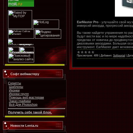
EarMaster Pro
- улучшайте свой муз
инверсий аккорда, прогрессий аккор
Вы также найдете упражнения по ра
будут вести вас и по мере надобнос
пределах от новичка до продвинутог
джазовыми аккордами. Большая особ
инструмент. EarMaster дает мгнове
Просмотров:
489
|
Добавил:
Softportal
|
Дата
Софт вебмастеру
Скрипты
Шаблоны
Иконки
Иконки групп
Помощь веб мастерам
Заказ графики
Всё Для Photoshop
Получить себе такой блок.
Новости Lenta.ru