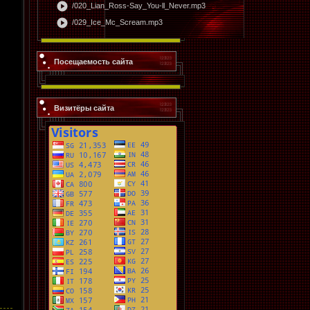
play_circle
/020_Lian_Ross-Say_You-ll_Never.mp3
play_circle
/029_Ice_Mc_Scream.mp3
Посещаемость сайта
Визитёры сайта