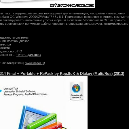
й пакет, содержащий множество модулей для оптимизации, настройки и повышения
 базе ОС Windows 2000/XP/Vista/ 7 / 8 / 8.1. Приложение позволяет очистить компьюте
 и ликвидировать возможные угрозы и бреши в системе безопасности ОС, исправить
ить временные и ненужные файлы, управлять списками автозагрузок, оптимизировать
надежности системы
ция жестких дисков
реестра
режиме
редоносного ПО
дисков от
...
Читать дальше »
:
30/Октября/2013
|
Комментарии (0)
 5314 Final + Portable + RePack by KpoJIuK & D!akov (Multi/Rus) (2013)