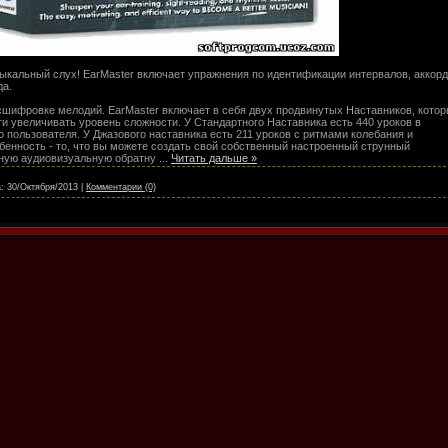
ыкальный слух! EarMaster включает упражнения по идентификации интервалов, аккорд
да.
сшифровке мелодий. EarMaster включает в себя двух продвинутых Наставников, кото
ти увеличивать уровень сложности. У Стандартного Наставника есть 440 уроков в
о пользователя. У Джазового наставника есть 211 уроков с ритмами колебания и
енность - то, что вы можете создать свой собственный настроенный струнный
нную аудиовизуальную обратну
...
Читать дальше »
:
30/Октября/2013
|
Комментарии (0)