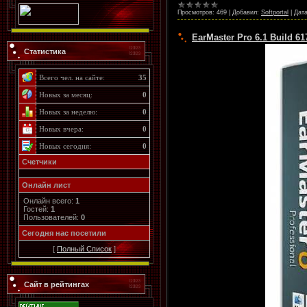
Просмотров:
469
|
Добавил:
Softportal
|
Дата
ЕarMaster Pro 6.1 Build 6
Статистика
Всего чел. на сайте:
35
Новых за месяц:
0
Новых за неделю:
0
Новых вчера:
0
Новых сегодня:
0
Счетчики
Онлайн лист
Онлайн всего:
1
Гостей:
1
Пользователей:
0
Cегодня нас посетили
[
Полный Список
]
Сайт в рейтингах