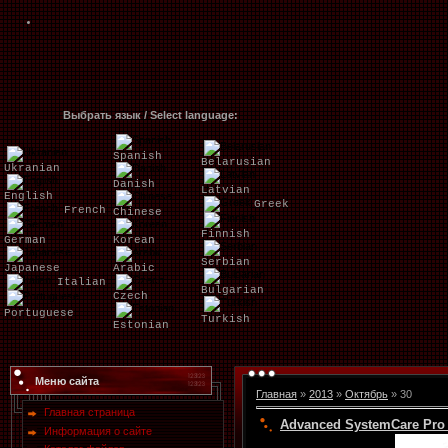
Выбрать язык / Select language:
Spanish
Belarusian
Ukranian
Danish
Latvian
English
Greek
French
Chinese
Finnish
German
Korean
Serbian
Japanese
Arabic
Italian
Bulgarian
Czech
Portuguese
Turkish
Estonian
Меню сайта
Главная
»
2013
»
Октябрь
»
30
Главная страница
Advanced SystemCare Pro 7.
Информация о сайте