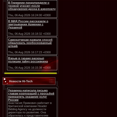
В Германии предупредили о
«новой угрозе» после
обнаружения дрона в аэропорту
Thu, 06 Aug 2026 16:24:00 +0300
В МИД России рассказали о
заигрывании Армении с
Украиной
Thu, 06 Aug 2026 16:18:32 +0300
Самокатчикам назвали способ
обжаловать необоснованный
штраф
Thu, 06 Aug 2026 16:17:23 +0300
Взрыв в гараже раскрыл
полиции тайну россиянина
Thu, 06 Aug 2026 16:15:38 +0300
Новости Hi-Tech
Украинка написала письмо
главам корпораций с просьбой
прекратить оказание услуг
России
Анастасия Примович работает в
британской компании Header
Bidding Agency на должности
директора по развитию. Она
обратилась к представителям