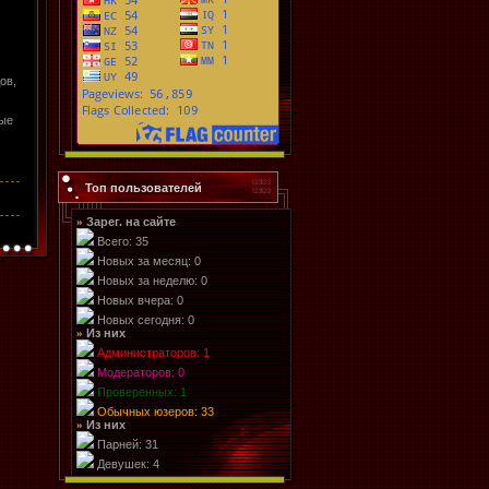
ов,
рые
Топ пользователей
Зарег. на сайте
»
Всего: 35
Новых за месяц: 0
Новых за неделю: 0
Новых вчера: 0
Новых сегодня: 0
Из них
»
Администраторов: 1
Модераторов: 0
Проверенных: 1
Обычных юзеров: 33
Из них
»
Парней: 31
Девушек: 4