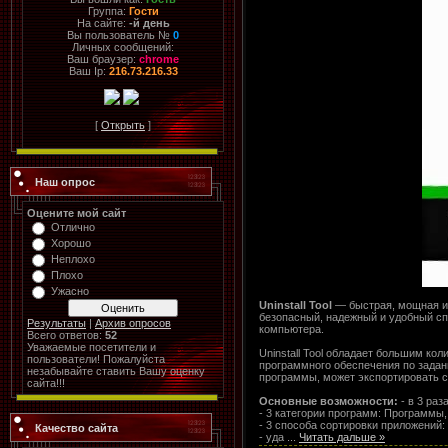
Группа:
Гости
На сайте:
-й день
Вы пользователь №
0
Личных сообщений:
Ваш браузер:
chrome
Ваш Ip:
216.73.216.33
[
Открыть
]
Наш опрос
Оцените мой сайт
Отлично
Хорошо
Неплохо
Плохо
Ужасно
Uninstall Tool
— быстрая, мощная и 
безопасный, надежный и удобный с
Результаты
|
Архив опросов
компьютера.
Всего ответов:
52
Уважаемые посетители и
Uninstall Tool обладает большим к
пользователи! Пожалуйста
программного обеспечения по задан
незабывайте ставить Вашу оценку
программы, может экспортировать 
сайта!!!
Основные возможности:
- в 3 раз
- 3 категории программ: Программы
- 3 способа сортировки приложений:
Качество сайта
- уда
...
Читать дальше »