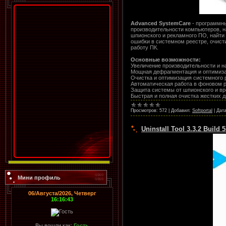
Advanced SystemCare
- программны
производительности компьютеров, на
шпионского и рекламного ПО, найти
ошибки в системном реестре, очист
работу ПК.
Основные возможности:
Увеличение производительности и 
Мощная дефрагментация и оптимиза
Очистка и оптимизация системного 
Автоматическая работа в фоновом 
Защита системы от шпионского и в
Быстрая и полная очистка жестких 
Просмотров:
572
|
Добавил:
Softportal
|
Дата
Uninstall Tool 3.3.2 Build
Мини профиль
06/Августа/2026, Четверг
16:16:43
Вы вошли как:
Гость