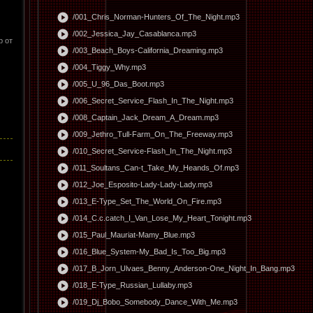
play_circle
/001_Chris_Norman-Hunters_Of_The_Night.mp3
play_circle
/002_Jessica_Jay_Casablanca.mp3
р от
play_circle
/003_Beach_Boys-California_Dreaming.mp3
play_circle
/004_Tiggy_Why.mp3
play_circle
/005_U_96_Das_Boot.mp3
play_circle
/006_Secret_Service_Flash_In_The_Night.mp3
play_circle
/008_Captain_Jack_Dream_A_Dream.mp3
play_circle
/009_Jethro_Tull-Farm_On_The_Freeway.mp3
play_circle
/010_Secret_Service-Flash_In_The_Night.mp3
play_circle
/011_Soultans_Can-t_Take_My_Heands_Of.mp3
play_circle
/012_Joe_Esposito-Lady-Lady-Lady.mp3
play_circle
/013_E-Type_Set_The_World_On_Fire.mp3
play_circle
/014_C.c.catch_I_Van_Lose_My_Heart_Tonight.mp3
play_circle
/015_Paul_Mauriat-Mamy_Blue.mp3
play_circle
/016_Blue_System-My_Bad_Is_Too_Big.mp3
play_circle
/017_B_Jorn_Ulvaes_Benny_Anderson-One_Night_In_Bang.mp3
play_circle
/018_E-Type_Russian_Lullaby.mp3
play_circle
/019_Dj_Bobo_Somebody_Dance_With_Me.mp3