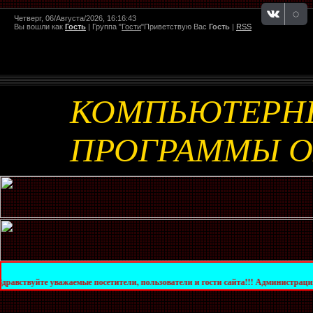
Четверг, 06/Августа/2026, 16:16:43
Вы вошли как
Гость
|
Группа
"
Гости
"
Приветствую Вас
Гость
|
RSS
КОМПЬЮТЕРН
ПРОГРАММЫ 
важаемые посетители, пользователи и гости сайта!!! Администрация сайта уведом