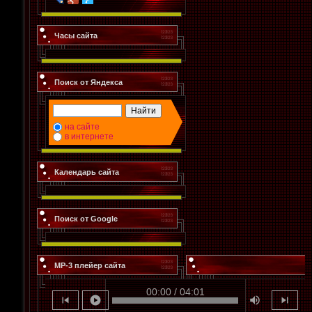
Часы сайта
Поиск от Яндекса
на сайте
в интернете
Календарь сайта
Поиск от Google
MP-3 плейер сайта
00:00 / 04:01
skip_previous
play_circle
volume_up
skip_next