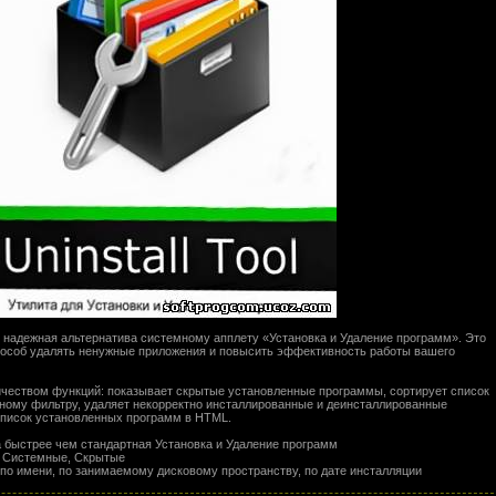
надежная альтернатива системному апплету «Установка и Удаление программ». Это
пособ удалять ненужные приложения и повысить эффективность работы вашего
оличеством функций: показывает скрытые установленные программы, сортирует список
ному фильтру, удаляет некорректно инсталлированные и деинсталлированные
список установленных программ в HTML.
а быстрее чем стандартная Установка и Удаление программ
, Системные, Скрытые
 по имени, по занимаемому дисковому пространству, по дате инсталляции