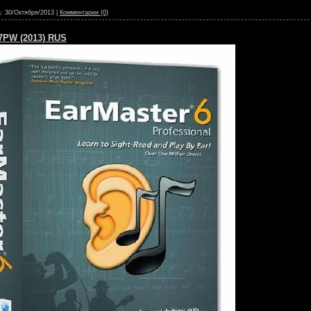
:
30/Октября/2013
|
Комментарии (0)
17PW (2013) RUS