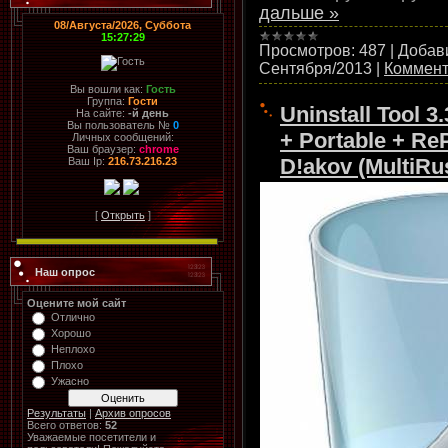
дальше »
08/Августа/2026, Суббота
15:27:29
Просмотров:
487
|
Добав
Сентября/2013
|
Коммент
Вы вошли как:
Гость
Группа:
Гости
Uninstall Tool 3.
На сайте:
-й день
Вы пользователь №
0
+ Portable + Re
Личных сообщений:
Ваш браузер:
chrome
D!akov (MultiRus
Ваш Ip:
216.73.216.23
[
Открыть
]
Наш опрос
Оцените мой сайт
Отлично
Хорошо
Неплохо
Плохо
Ужасно
Результаты
|
Архив опросов
Всего ответов:
52
Уважаемые посетители и