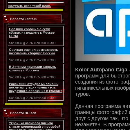
Получить себе такой блок.
Новости Lenta.ru
Собянин сообщил о семи
сбитых на подлете к Москве
БПЛА
Sat, 08 Aug 2026 16:00:00 +0300
Овечкин оценил возможность
возглавить сборную России
Sat, 08 Aug 2026 15:52:00 +0300
В Эстонии призвали закрыть
Kolor Autopano Giga
границу с Россией
программ для быстрог
Sat, 08 Aug 2026 15:50:00 +0300
создания из фотограф
Россиянин отсудил миллионы
гигапиксельных изобр
после ампутации члена из-за
неудачного обрезания в клинике
туров.
Sat, 08 Aug 2026 15:45:00 +0300
Данная программа ав
границы фотографий 
Новости Hi-Tech
друг с другом так, чт
Украинка написала письмо
незаметен. В програ
главам корпораций с просьбой