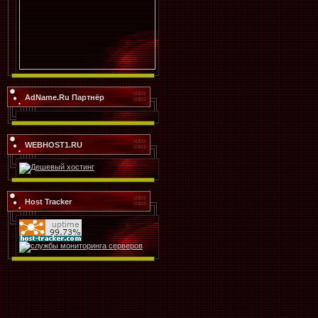
AdName.Ru Партнёр
WEBHOST1.RU
Host Tracker