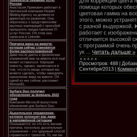
для коррекции цвета 
прекратить оказание услуг
России
помощи которых обес
Анастасия Примович работает в
британской компании Header
цветовая гамма на вс
Bidding Agency на должности
директора по развитию. Она
этого, можно устранят
обратилась к представителям
с разной выдержкой.
крупных корпораций с просьбой
прекратить предоставление IT-
работает с изображе
услуг России. Об этом она
написала в Linkedin.
отличается высокой с
Причина жира на животе,
с программой очень п
которая сейчас становится
ук
...
Читать дальше »
более распространённой
Даже после диеты и физических
упражнений жир на животе всё ещё
может оставаться. Хорошая
Просмотров:
488
|
Добав
новость, однако, заключается в
Сентября/2013
|
Коммент
том, что есть вещи, которые вы
можете сделать, чтобы замедлить
накопление жира на животе. Об
одной из них сейчас расскажет
WomanEL.
Surface Duo получил
обновление за февраль 2022
года
Компания Microsoft выпустила
обновление для Surface Duo.
Дыхательное упражнение,
которое успокоит вас даже
в напряжённой ситуации
Оказывается, но это есть веская
причина, поскольку дыхательные
упражнения – это здоровый способ
справиться с тревогой. То, как вы