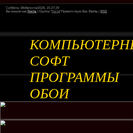
Суббота, 08/Августа/2026, 15:27:29
Вы вошли как
Гость
|
Группа
"
Гости
"
Приветствую Вас
Гость
|
RSS
КОМПЬЮТЕРН
СОФТ
ПРОГРАММЫ
ОБОИ