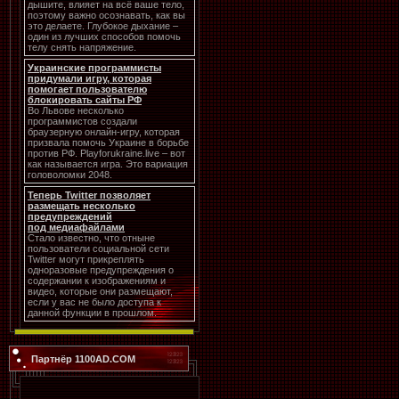
дышите, влияет на всё ваше тело,
поэтому важно осознавать, как вы
это делаете. Глубокое дыхание –
один из лучших способов помочь
телу снять напряжение.
Украинские программисты
придумали игру, которая
помогает пользователю
блокировать сайты РФ
Во Львове несколько
программистов создали
браузерную онлайн-игру, которая
призвала помочь Украине в борьбе
против РФ. Playforukraine.live – вот
как называется игра. Это вариация
головоломки 2048.
Теперь Twitter позволяет
размещать несколько
предупреждений
под медиафайлами
Стало известно, что отныне
пользователи социальной сети
Twitter могут прикреплять
одноразовые предупреждения о
содержании к изображениям и
видео, которые они размещают,
если у вас не было доступа к
данной функции в прошлом.
Партнёр 1100AD.COM