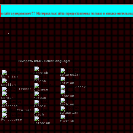
мляет!!! Материалы сайта предоставлены только в ознакомительных целях. За их 
Выбрать язык / Select language:
Spanish
Belarusian
Ukranian
Danish
Latvian
English
Greek
French
Chinese
Finnish
German
Korean
Serbian
Japanese
Arabic
Italian
Bulgarian
Czech
Portuguese
Turkish
Estonian