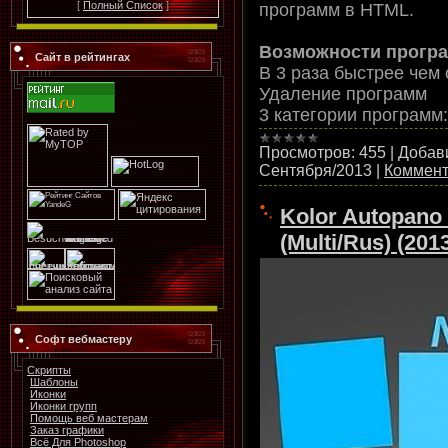
[
Полный Список
]
программ в HTML.
Возможности прогр
Сайт в рейтингах
В 3 раза быстрее чем
Удаление программ
3 категории программ
Просмотров:
455
|
Добав
Сентября/2013
|
Коммент
Kolor Autopano 
(Multi/Rus) (201
Софт вебмастеру
Скрипты
Шаблоны
Иконки
Иконки групп
Помощь веб мастерам
Заказ графики
Всё Для Photoshop