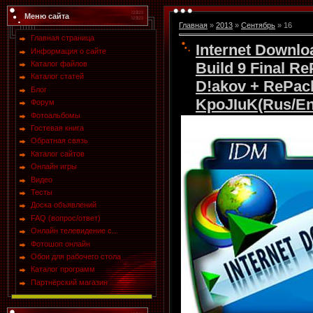
Меню сайта
Главная
»
2013
»
Сентябрь
»
16
Главная страница
Internet Downlo
Информация о сайте
Build 9 Final Re
Каталог файлов
Каталог статей
D!akov + RePack
Блог
KpoJIuK(Rus/Eng
Форум
Фотоальбомы
Гостевая книга
Обратная связь
Каталог сайтов
Онлайн игры
Видео
Тесты
Доска объявлений
FAQ (вопрос/ответ)
Онлайн телевидение с...
Фотошоп онлайн
Обои для рабочего стола
Каталог программ
Партнёрский магазин ...