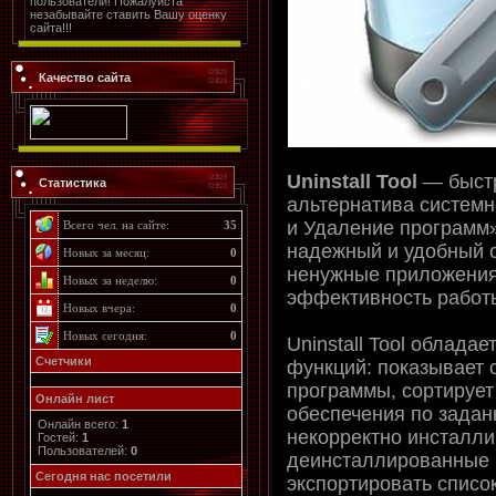
пользователи! Пожалуйста
незабывайте ставить Вашу оценку
сайта!!!
Качество сайта
Uninstall Tool
— быстр
Статистика
альтернатива системн
и Удаление программ»
Всего чел. на сайте:
35
надежный и удобный 
Новых за месяц:
0
ненужные приложения
Новых за неделю:
0
эффективность работ
Новых вчера:
0
Новых сегодня:
0
Uninstall Tool облада
Счетчики
функций: показывает
программы, сортирует
Онлайн лист
обеспечения по задан
Онлайн всего:
1
некорректно инсталл
Гостей:
1
Пользователей:
0
деинсталлированные 
Cегодня нас посетили
экспортировать списо