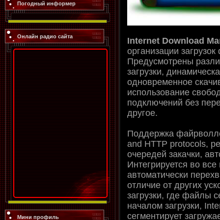
Погодный информер
Онлайн радио сайта
Internet Download Ma
организации загрузок 
Предусмотрены разли
загрузки, динамическ
одновременное скачив
использование свобо
подключений без пер
другое.
Поддержка файрволлов
and HTTP protocols, ре
очередей закачки, ав
Интегрируется во все
автоматически перехв
отличие от других ус
загрузки, где файлы 
началом загрузки, Int
сегментирует загруж
Мини профиль