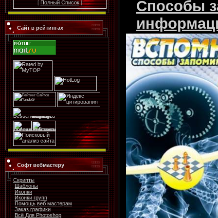
Способы з
[
Полный Список
]
информаци
Сайт в рейтингах
Софт вебмастеру
Скрипты
Шаблоны
Иконки
Иконки групп
Помощь веб мастерам
Заказ графики
Всё Для Photoshop