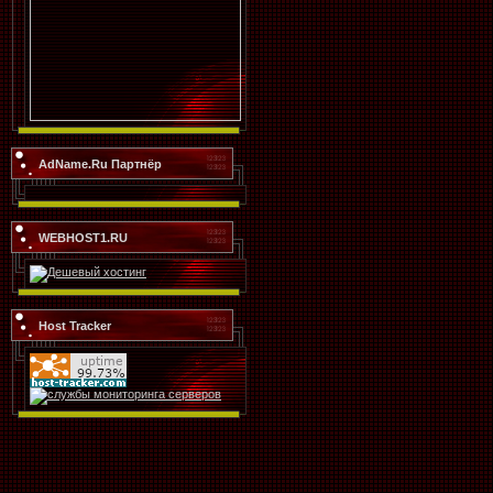
AdName.Ru Партнёр
WEBHOST1.RU
Host Tracker