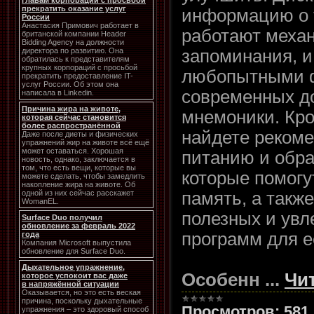
главам корпораций с просьбой
прекратить оказание услуг
информацию о т
России
Анастасия Примович работает в
работают меха
британской компании Header
Bidding Agency на должности
запоминания, и
директора по развитию. Она
обратилась к представителям
крупных корпораций с просьбой
любопытными 
прекратить предоставление IT-
услуг России. Об этом она
современных д
написала в Linkedin.
Причина жира на животе,
мнемоники. Кро
которая сейчас становится
более распространённой
найдете реком
Даже после диеты и физических
упражнений жир на животе всё ещё
может оставаться. Хорошая
питанию и обра
новость, однако, заключается в
том, что есть вещи, которые вы
которые помогу
можете сделать, чтобы замедлить
накопление жира на животе. Об
память, а также
одной из них сейчас расскажет
WomanEL.
полезных и увл
Surface Duo получил
обновление за февраль 2022
программ для е
года
Компания Microsoft выпустила
обновление для Surface Duo.
Дыхательное упражнение,
Особенн
...
Чи
которое успокоит вас даже
в напряжённой ситуации
Оказывается, но это есть веская
причина, поскольку дыхательные
Просмотров:
581
упражнения – это здоровый способ