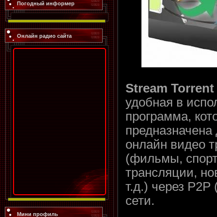
Погодный информер
Онлайн радио сайта
Stream Torrent
удобная в испо
программа, кот
предназначена 
онлайн видео 
(фильмы, спор
трансляции, но
т.д.) через P2P 
сети.
Мини профиль