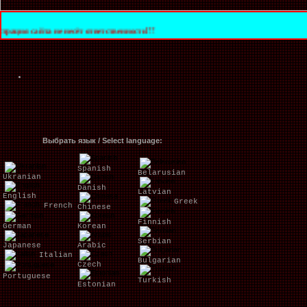
е несёт ответственности!!!
Выбрать язык / Select language:
Spanish
Belarusian
Ukranian
Danish
Latvian
English
Greek
French
Chinese
Finnish
German
Korean
Serbian
Japanese
Arabic
Italian
Bulgarian
Czech
Portuguese
Turkish
Estonian