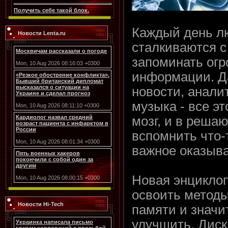
Получить себе такой блок.
Каждый день л
Новости Lenta.ru
сталкиваются 
Москвичам рассказали о погоде
запоминать ог
Mon, 10 Aug 2026 08:16:03 +0300
информации. Д
«Резкое обострение конфликта».
Бывший британский дипломат
высказался о ситуации на
новости, аналит
Украине и сделал прогноз
музыка - все эт
Mon, 10 Aug 2026 08:11:10 +0300
мозг, и в реш
Кардиолог назвал средний
возраст пациента с инфарктом в
России
вспомнить что-
Mon, 10 Aug 2026 08:01:34 +0300
важное оказыва
Пять военных хакеров
покончили с собой один за
другим
Новая энцикло
Mon, 10 Aug 2026 08:00:15 +0300
освоить методы
Новости Hi-Tech
памяти и значи
улучшить. Диск
Украинка написала письмо