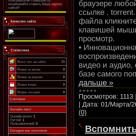
пользователи! Пожалуйста
браузере любо
незабывайте ставить Вашу оценку
сайта!!!
ссылке . torren
файла кликните
Качество сайта
клавишей мыши
просмотр.
• Инновационна
Статистика
воспроизведени
Всего чел. на сайте:
35
видео и аудио,
Новых за месяц:
0
базе самого по
Новых за неделю:
0
дальше »
Новых вчера:
0
Новых сегодня:
0
Просмотров:
1113
Счетчики
|
Дата:
01/Марта/2
Онлайн лист
(0)
Онлайн всего:
1
Гостей:
1
Пользователей:
0
Вспомнить
Cегодня нас посетили