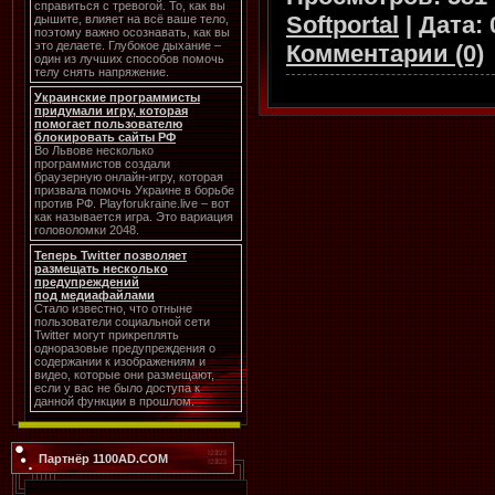
справиться с тревогой. То, как вы
Softportal
|
Дата:
дышите, влияет на всё ваше тело,
поэтому важно осознавать, как вы
это делаете. Глубокое дыхание –
Комментарии (0)
один из лучших способов помочь
телу снять напряжение.
Украинские программисты
придумали игру, которая
помогает пользователю
блокировать сайты РФ
Во Львове несколько
программистов создали
браузерную онлайн-игру, которая
призвала помочь Украине в борьбе
против РФ. Playforukraine.live – вот
как называется игра. Это вариация
головоломки 2048.
Теперь Twitter позволяет
размещать несколько
предупреждений
под медиафайлами
Стало известно, что отныне
пользователи социальной сети
Twitter могут прикреплять
одноразовые предупреждения о
содержании к изображениям и
видео, которые они размещают,
если у вас не было доступа к
данной функции в прошлом.
Партнёр 1100AD.COM