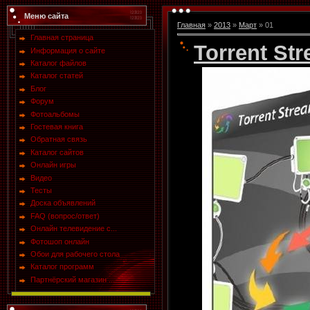
Меню сайта
Главная
»
2013
»
Март
»
01
Главная страница
Torrent Str
Информация о сайте
Каталог файлов
Каталог статей
Блог
Форум
Фотоальбомы
Гостевая книга
Обратная связь
Каталог сайтов
Онлайн игры
Видео
Тесты
Доска объявлений
FAQ (вопрос/ответ)
Онлайн телевидение с...
Фотошоп онлайн
Обои для рабочего стола
Каталог программ
Партнёрский магазин ...