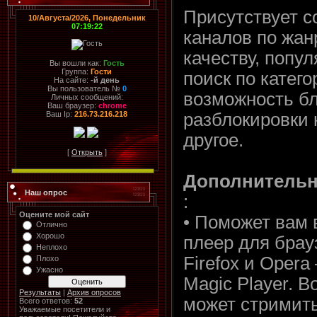
Присутствует с
10/Августа/2026, Понедельник
07:19:22
каналов по жан
качеству, популя
Вы вошли как:
Гость
Группа:
Гости
поиск по катего
На сайте:
-й день
Вы пользователь №
0
возможность бл
Личных сообщений:
Ваш браузер:
chrome
разблокировки 
Ваш Ip:
216.73.216.218
другое.
[
Открыть
]
Дополнитель
Наш опрос
:
Оцените мой сайт
• Поможет вам 
Отлично
Хорошо
плеер для брау
Неплохо
Firefox и Opera 
Плохо
Ужасно
Magic Player. В
Результаты
|
Архив опросов
может стримит
Всего ответов:
52
Уважаемые посетители и