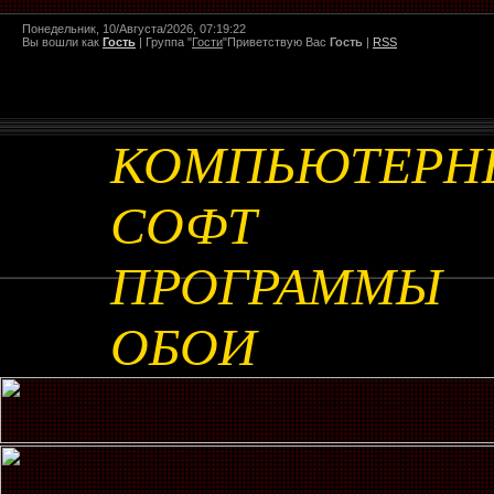
Понедельник, 10/Августа/2026, 07:19:22
Вы вошли как
Гость
|
Группа
"
Гости
"
Приветствую Вас
Гость
|
RSS
КОМПЬЮТЕРН
СОФТ
ПРОГРАММЫ
ОБОИ