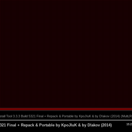
tall Tool 3.3.3 Build 5321 Final + Repack & Portable by KpoJIuK & by D!akov (2014) (Multi,
 5321 Final + Repack & Portable by KpoJIuK & by D!akov (2014)
15:2