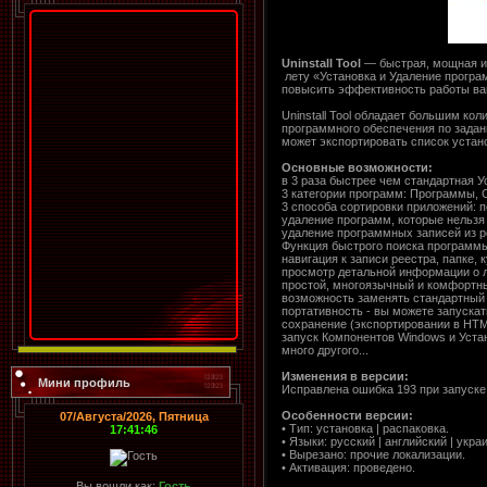
Uninstall Tool
— быстрая, мощная и
лету «Установка и Удаление програ
повысить эффективность работы ва
Uninstall Tool обладает большим к
программного обеспечения по задан
может экспортировать список уста
Основные возможности:
в 3 раза быстрее чем стандартная 
3 категории программ: Программы,
3 способа сортировки приложений: 
удаление программ, которые нельзя
удаление программных записей из р
Функция быстрого поиска программы
навигация к записи реестра, папке,
просмотр детальной информации о 
простой, многоязычный и комфортн
возможность заменять стандартный 
портативность - вы можете запускать
сохранение (экспортировании в HT
запуск Компонентов Windows и Уста
много другого...
Изменения в версии:
Мини профиль
Исправлена ошибка 193 при запуске
Особенности версии:
07/Августа/2026, Пятница
• Тип: установка | распаковка.
17:41:46
• Языки: русский | английский | укра
• Вырезано: прочие локализации.
• Активация: проведено.
Вы вошли как:
Гость