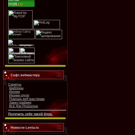
Софт вебмастеру
Скрипты
Шаблоны
Иконки
Иконки групп
Помощь веб мастерам
Заказ графики
Всё Для Photoshop
Получить себе такой блок.
Новости Lenta.ru