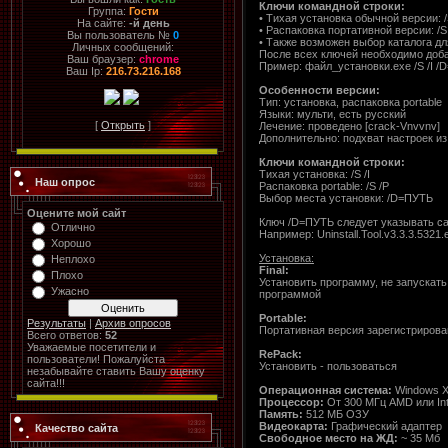
Ключи командной строки:
Группа:
Гости
• Тихая установка обычной версии: /S
На сайте:
-й день
• Распаковка портативной версии: /S
Вы пользователь №
0
• Также возможен выбор каталога дл
Личных сообщений:
После всех ключей необходимо доба
Ваш браузер:
chrome
Пример: файл_установки.exe /S /I /
Ваш Ip:
216.73.216.168
Особенности версии:
Тип: установка, распаковка portable
Языки: мульти, есть русский
[
Открыть
]
Лечение: проведено [crack-Vnvvnv]
Дополнительно: подхват настроек из
Ключи командной строки:
Тихая установка: /S /I
Наш опрос
Распаковка portable: /S /P
Выбор места установки: /D=ПУТЬ
Оцените мой сайт
Ключ /D=ПУТЬ следует указывать 
Отлично
Например: Uninstall.Tool.v3.3.3.5321
Хорошо
Установка:
Неплохо
Final:
Плохо
Установить программу, не запускать,
Ужасно
программой
Portable:
Результаты
|
Архив опросов
Портативная версия зарегистрирован
Всего ответов:
52
Уважаемые посетители и
RePack:
пользователи! Пожалуйста
Установить - пользоваться
незабывайте ставить Вашу оценку
сайта!!!
Операционная система:
Windows XP
Процессор:
От 300 МГц AMD или Int
Память:
512 МБ ОЗУ
Видеокарта:
Графический адаптер 
Качество сайта
Свободное место на ЖД:
~ 35 Мб