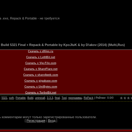
 .exe, Repack & Portable - не требуется
3 Build 5321 Final + Repack & Portable by KpoJIuK & by D!akov (2014) (Multi,Rus)
Скачать с dfiles.ru
Скачать с LetItBit.net
Скачать с Vip-File.com
Скачать с ShareFlare.net
Скачать с share4web.com
Скачать с gigabase.com
Скачать с UniBytes.com
Скачать с TurboBit.net
:
5321
,
soft
,
Portable
,
Build
,
uninstall
,
3.3.3
,
final
,
Tool
,
программы
,
RePack
|
Рейтинг
:
0.0
/
0
 комментарии могут только зарегистрированные пользователи.
[
Регистрация
|
Вход
]