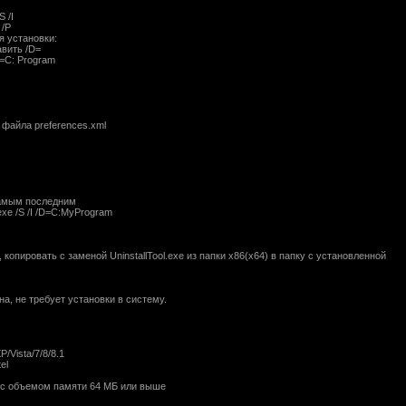
 /I
 /P
я установки:
вить /D=
D=C: Program
 файла preferences.xml
самым последним
.exe /S /I /D=C:MyProgram
 копировать с заменой UninstallTool.exe из папки x86(x64) в папку с установленной
а, не требует установки в систему.
/Vista/7/8/8.1
el
с объемом памяти 64 МБ или выше