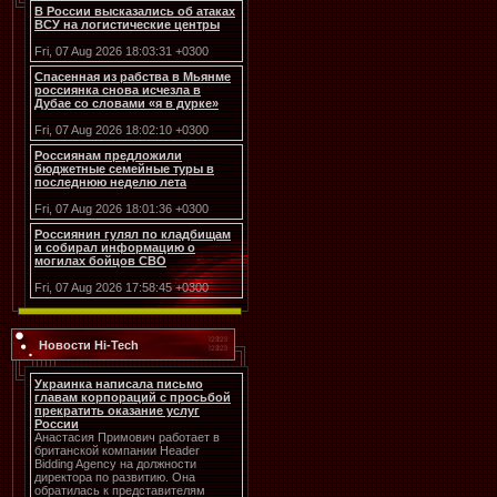
В России высказались об атаках
ВСУ на логистические центры
Fri, 07 Aug 2026 18:03:31 +0300
Спасенная из рабства в Мьянме
россиянка снова исчезла в
Дубае со словами «я в дурке»
Fri, 07 Aug 2026 18:02:10 +0300
Россиянам предложили
бюджетные семейные туры в
последнюю неделю лета
Fri, 07 Aug 2026 18:01:36 +0300
Россиянин гулял по кладбищам
и собирал информацию о
могилах бойцов СВО
Fri, 07 Aug 2026 17:58:45 +0300
Новости Hi-Tech
Украинка написала письмо
главам корпораций с просьбой
прекратить оказание услуг
России
Анастасия Примович работает в
британской компании Header
Bidding Agency на должности
директора по развитию. Она
обратилась к представителям