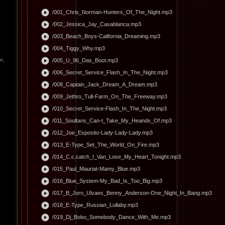
play_circle
/001_Chris_Norman-Hunters_Of_The_Night.mp3
play_circle
/002_Jessica_Jay_Casablanca.mp3
play_circle
/003_Beach_Boys-California_Dreaming.mp3
play_circle
/004_Tiggy_Why.mp3
ы,
play_circle
/005_U_96_Das_Boot.mp3
play_circle
/006_Secret_Service_Flash_In_The_Night.mp3
play_circle
/008_Captain_Jack_Dream_A_Dream.mp3
play_circle
/009_Jethro_Tull-Farm_On_The_Freeway.mp3
play_circle
/010_Secret_Service-Flash_In_The_Night.mp3
play_circle
/011_Soultans_Can-t_Take_My_Heands_Of.mp3
play_circle
/012_Joe_Esposito-Lady-Lady-Lady.mp3
play_circle
/013_E-Type_Set_The_World_On_Fire.mp3
play_circle
/014_C.c.catch_I_Van_Lose_My_Heart_Tonight.mp3
play_circle
/015_Paul_Mauriat-Mamy_Blue.mp3
play_circle
/016_Blue_System-My_Bad_Is_Too_Big.mp3
play_circle
/017_B_Jorn_Ulvaes_Benny_Anderson-One_Night_In_Bang.mp3
play_circle
/018_E-Type_Russian_Lullaby.mp3
play_circle
/019_Dj_Bobo_Somebody_Dance_With_Me.mp3