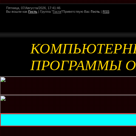
Пятница, 07/Августа/2026, 17:41:46
Вы вошли как
Гость
|
Группа
"
Гости
"
Приветствую Вас
Гость
|
RSS
КОМПЬЮТЕРН
ПРОГРАММЫ 