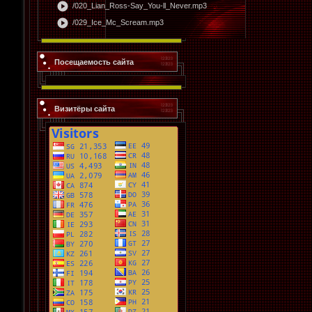
play_circle
/020_Lian_Ross-Say_You-ll_Never.mp3
play_circle
/029_Ice_Mc_Scream.mp3
Посещаемость сайта
Визитёры сайта