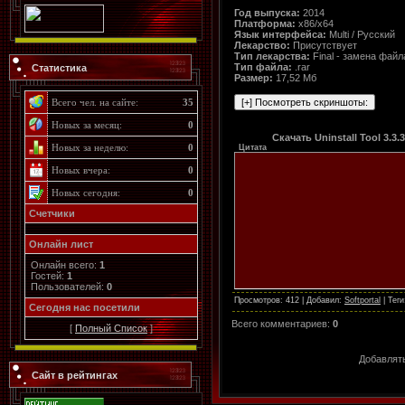
Год выпуска:
2014
Платформа:
х86/х64
Язык интерфейса:
Multi / Русский
Лекарство:
Присутствует
Тип лекарства:
Final - замена файла
Тип файла:
.rar
Статистика
Размер:
17,52 Мб
Всего чел. на сайте:
35
Новых за месяц:
0
Скачать Uninstall Tool 3.3.
Новых за неделю:
0
Цитата
Новых вчера:
0
Новых сегодня:
0
Счетчики
Онлайн лист
Онлайн всего:
1
Гостей:
1
Пользователей:
0
Просмотров
: 412 |
Добавил
:
Softportal
|
Теги
Cегодня нас посетили
Всего комментариев
:
0
[
Полный Список
]
Добавлять
Сайт в рейтингах