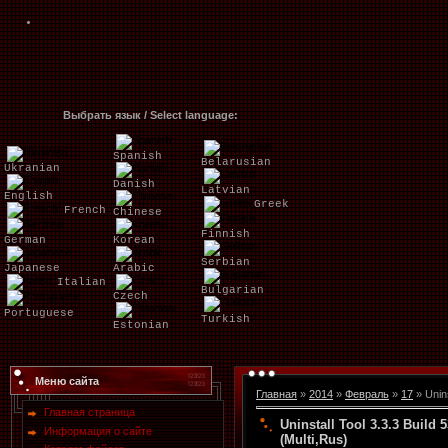
Выбрать язык / Select language:
Spanish
Belarusian
Ukranian
Danish
Latvian
English
Greek
French
Chinese
Finnish
German
Korean
Serbian
Japanese
Arabic
Italian
Bulgarian
Czech
Portuguese
Turkish
Estonian
Меню сайта
Главная
»
2014
»
Февраль
»
17
» Unins
Главная страница
Uninstall Tool 3.3.3 Build
Информация о сайте
(Multi,Rus)