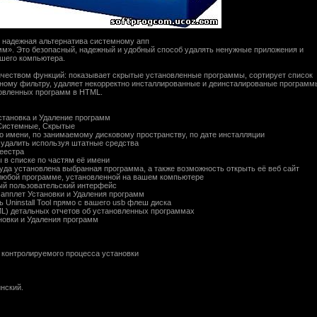
 надежная альтернатива системному апп
мм». Это безопасный, надежный и удобный способ удалять ненужные приложения и
шего компьютера.
оличеством функций: показывает скрытые установленные программы, сортирует список
ному фильтру, удаляет некорректно инсталлированные и деинсталированые программ
новленных программ в HTML.
Установка и Удаление программ
 Системные, Скрытые
по имени, по занимаемому дисковому пространству, по дате инсталляции
 удалить используя штатные средства
еестра
 в списке по частям её имени
 куда установлена выбранная программа, а также возможность открыть её веб сайт
любой программе, установленной на вашем компьютере
ый пользовательский интерфейс
апплет Установки и Удаления программ
 Uninstall Tool прямо с вашего usb флеш диска
ML) детальных отчетов об установленных программах
новки и Удаления программ
 контролируемого процесса установки
инский.