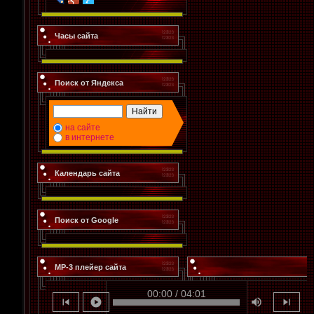
Часы сайта
Поиск от Яндекса
на сайте
в интернете
Календарь сайта
Поиск от Google
MP-3 плейер сайта
00:00 / 04:01
skip_previous
play_circle
volume_up
skip_next